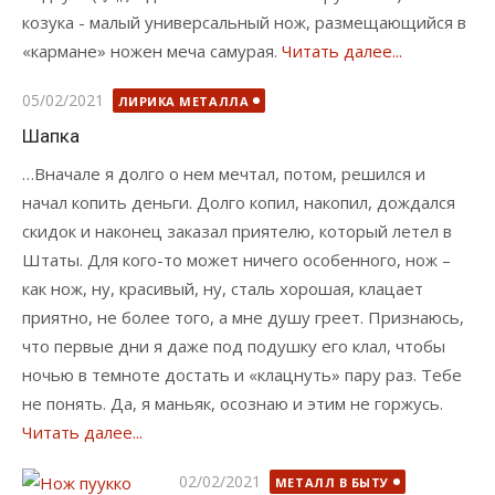
козука - малый универсальный нож, размещающийся в
«кармане» ножен меча самурая.
Читать далее...
Опубликовано
05/02/2021
ЛИРИКА МЕТАЛЛА
Шапка
…Вначале я долго о нем мечтал, потом, решился и
начал копить деньги. Долго копил, накопил, дождался
скидок и наконец заказал приятелю, который летел в
Штаты. Для кого-то может ничего особенного, нож –
как нож, ну, красивый, ну, сталь хорошая, клацает
приятно, не более того, а мне душу греет. Признаюсь,
что первые дни я даже под подушку его клал, чтобы
ночью в темноте достать и «клацнуть» пару раз. Тебе
не понять. Да, я маньяк, осознаю и этим не горжусь.
Читать далее...
Опубликовано
02/02/2021
МЕТАЛЛ В БЫТУ