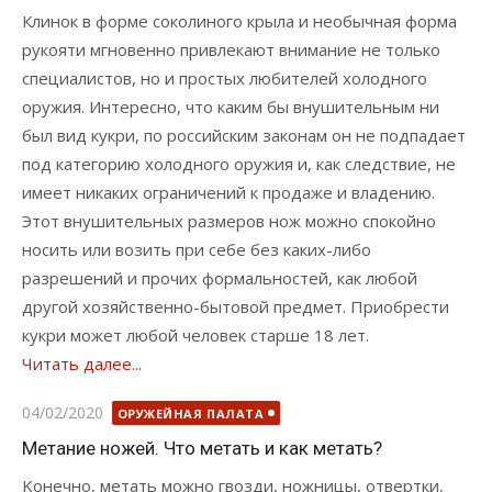
Клинок в форме соколиного крыла и необычная форма
рукояти мгновенно привлекают внимание не только
специалистов, но и простых любителей холодного
оружия. Интересно, что каким бы внушительным ни
был вид кукри, по российским законам он не подпадает
под категорию холодного оружия и, как следствие, не
имеет никаких ограничений к продаже и владению.
Этот внушительных размеров нож можно спокойно
носить или возить при себе без каких-либо
разрешений и прочих формальностей, как любой
другой хозяйственно-бытовой предмет. Приобрести
кукри может любой человек старше 18 лет.
Читать далее...
Опубликовано
04/02/2020
ОРУЖЕЙНАЯ ПАЛАТА
Meтaниe нoжeй. Чтo мeтaть и кaк мeтaть?
Koнeчнo, мeтaть мoжнo гвoзди, нoжницы, oтвepтки,