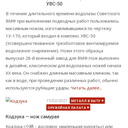
УВС-50
В течение длительного времени водолазы Советского
ВМФ при выполнении подводных работ пользовались
массивным ножом, изготавливавшимся по чертежу
1У-170, который входил в комплекс УВС-50
(Усовершенствованное трехболтовое вентилируемое
водолазное снаряжение). Ножи этого образца
выпускал 28-й военный завод для ВМФ.Нож выполнен
в дизайне, классическом для водолазных ножей начала
XX века. Он снабжен длинным массивным клинком, так
как в воде, при проведении различных работ, обычно
используются рубящие удары.
Читать далее...
Опубликовано
15/02/2021
МЕТАЛЛ В БЫТУ
ОРУЖЕЙНАЯ ПАЛАТА
Кодзука — нож самурая
Кодзука (小柄 - дословно «маленькая рукоять») или