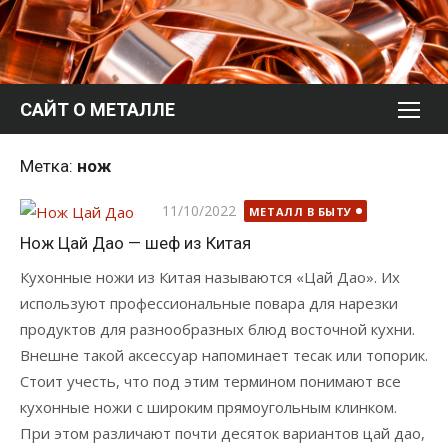
Перейти
к
содержимому
САЙТ О МЕТАЛЛЕ
Метка:
нож
Опубликовано
11/10/2022
МЕТАЛЛ В БЫТУ
Нож Цай Дао — шеф из Китая
Кухонные ножи из Китая называются «Цай Дао». Их
используют профессиональные повара для нарезки
продуктов для разнообразных блюд восточной кухни.
Внешне такой аксессуар напоминает тесак или топорик.
Стоит учесть, что под этим термином понимают все
кухонные ножи с широким прямоугольным клинком.
При этом различают почти десяток вариантов цай дао,