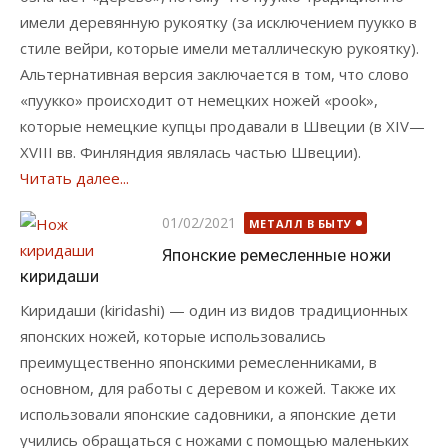
имели деревянную рукоятку (за исключением пуукко в
стиле вейри, которые имели металлическую рукоятку).
Альтернативная версия заключается в том, что слово
«пуукко» происходит от немецких ножей «pook»,
которые немецкие купцы продавали в Швеции (в XIV—
XVIII вв. Финляндия являлась частью Швеции).
Читать далее...
Опубликовано
01/02/2021
МЕТАЛЛ В БЫТУ
Японские ремесленные ножи
киридаши
Киридаши (kiridashi) — один из видов традиционных
японских ножей, которые использовались
преимущественно японскими ремесленниками, в
основном, для работы с деревом и кожей. Также их
использовали японские садовники, а японские дети
учились обращаться с ножами с помощью маленьких