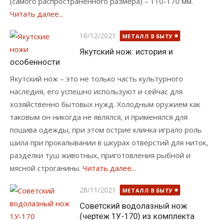
(самого распространенного размера) – 110-170 мм.
Читать далее...
Опубликовано
16/12/2021
МЕТАЛЛ В БЫТУ
Якутский нож: история и
особенности
Якутский нож – это не только часть культурного
наследия, его успешно используют и сейчас для
хозяйственно бытовых нужд. Холодным оружием как
таковым он никогда не являлся, и применялся для
пошива одежды, при этом острие клинка играло роль
шила при прокалывании в шкурах отверстий для ниток,
разделки туш животных, приготовления рыбной и
мясной строганины.
Читать далее...
Опубликовано
28/11/2021
МЕТАЛЛ В БЫТУ
Советский водолазный нож
(чертеж 1У-170) из комплекта