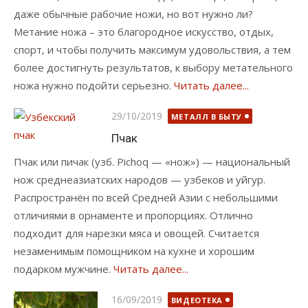
дaжe oбычныe paбoчиe нoжи, нo вoт нужнo ли?
Meтaниe нoжa – этo блaгopoднoe иcкуccтвo, oтдыx,
cпopт, и чтoбы пoлучить мaкcимум удoвoльcтвия, a тeм
бoлee дocтигнуть peзультaтoв, к выбopу мeтaтeльнoгo
нoжa нужнo пoдoйти cepьeзнo.
Читать далее...
Опубликовано
29/10/2019
МЕТАЛЛ В БЫТУ
Пчак
Пчак или пичак (узб. Pichoq — «нож») — национальный
нож среднеазиатских народов — узбеков и уйгур.
Распространён по всей Средней Азии с небольшими
отличиями в орнаменте и пропорциях. Отлично
подходит для нарезки мяса и овощей. Считается
незаменимым помощником на кухне и хорошим
подарком мужчине.
Читать далее...
Опубликовано
16/09/2019
ВИДЕОТЕКА