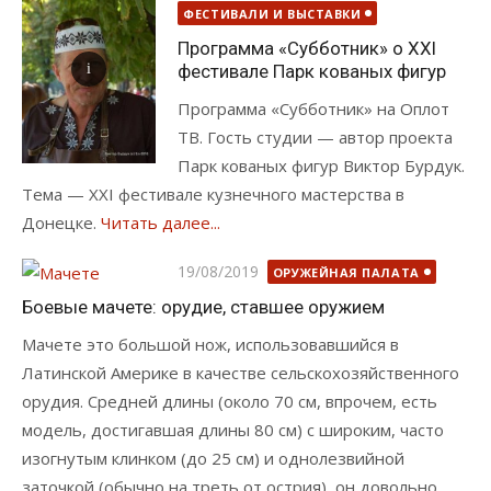
ФЕСТИВАЛИ И ВЫСТАВКИ
Программа «Субботник» о XXI
фестивале Парк кованых фигур
Программа «Субботник» на Оплот
ТВ. Гость студии — автор проекта
Парк кованых фигур Виктор Бурдук.
Тема — XXI фестивале кузнечного мастерства в
Донецке.
Читать далее...
Опубликовано
19/08/2019
ОРУЖЕЙНАЯ ПАЛАТА
Боевые мачете: орудие, ставшее оружием
Мачете это большой нож, использовавшийся в
Латинской Америке в качестве сельскохозяйственного
орудия. Средней длины (около 70 см, впрочем, есть
модель, достигавшая длины 80 см) с широким, часто
изогнутым клинком (до 25 см) и однолезвийной
заточкой (обычно на треть от острия), он довольно