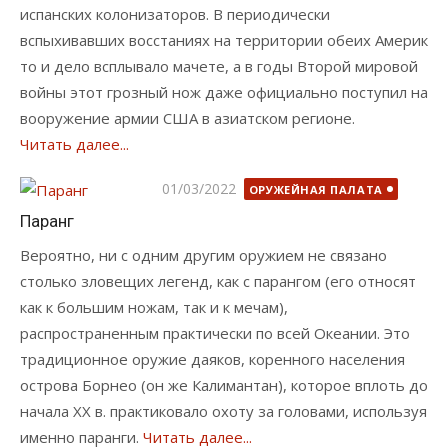
испанских колонизаторов. В периодически
вспыхивавших восстаниях на территории обеих Америк
то и дело всплывало мачете, а в годы Второй мировой
войны этот грозный нож даже официально поступил на
вооружение армии США в азиатском регионе.
Читать далее...
Опубликовано
01/03/2022
ОРУЖЕЙНАЯ ПАЛАТА
Паранг
Вероятно, ни с одним другим оружием не связано
столько зловещих легенд, как с парангом (его относят
как к большим ножам, так и к мечам),
распространенным практически по всей Океании. Это
традиционное оружие даяков, коренного населения
острова Борнео (он же Калимантан), которое вплоть до
начала XX в. практиковало охоту за головами, используя
именно паранги.
Читать далее...