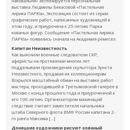
наковальня» экспонируется персональная
выставка Людмилы Бекасовой «Пастельная
лирика ПАРК!а». Экспозиция состоит из серии
графических работ, написанных художницей в
этом году, и приурочена к 25-летию Парка
кованых фигур. Сообщение «Пастельная лирика
ПАРК!а» появились сначала на Академия ремесел.
Капитан Неизвестность
Как выяснили военные следователи СКР,
аферисты на протяжении многих лет
подделывали произведения скульптора Эрнста
Неизвестного, продавая их коллекционерам.
Вскрылся масштабный обман на выставке работ
мастера, проходившей в Третьяковской галерее в
Москве с конца прошлого года и приуроченной к
его 100-летию. Организатором махинаций
следствие считает заместителя начальника
штаба Северного флота ВМФ России капитана 2-
го ранга Максима […]
Донецкие художники рисуют кованый