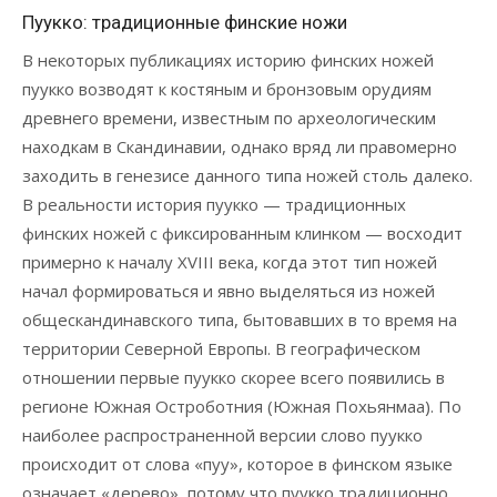
Пуукко: традиционные финские ножи
В некоторых публикациях историю финских ножей
пуукко возводят к костяным и бронзовым орудиям
древнего времени, известным по археологическим
находкам в Скандинавии, однако вряд ли правомерно
заходить в генезисе данного типа ножей столь далеко.
В реальности история пуукко — традиционных
финских ножей с фиксированным клинком — восходит
примерно к началу XVIII века, когда этот тип ножей
начал формироваться и явно выделяться из ножей
общескандинавского типа, бытовавших в то время на
территории Северной Европы. В географическом
отношении первые пуукко скорее всего появились в
регионе Южная Остроботния (Южная Похьянмаа). По
наиболее распространенной версии слово пуукко
происходит от слова «пуу», которое в финском языке
означает «дерево», потому что пуукко традиционно