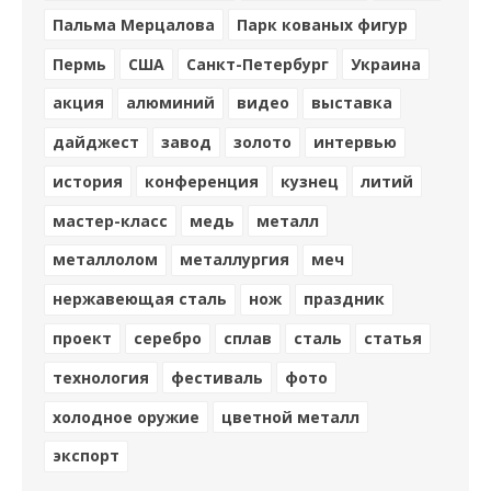
Пальма Мерцалова
Парк кованых фигур
Пермь
США
Санкт-Петербург
Украина
акция
алюминий
видео
выставка
дайджест
завод
золото
интервью
история
конференция
кузнец
литий
мастер-класс
медь
металл
металлолом
металлургия
меч
нержавеющая сталь
нож
праздник
проект
серебро
сплав
сталь
статья
технология
фестиваль
фото
холодное оружие
цветной металл
экспорт