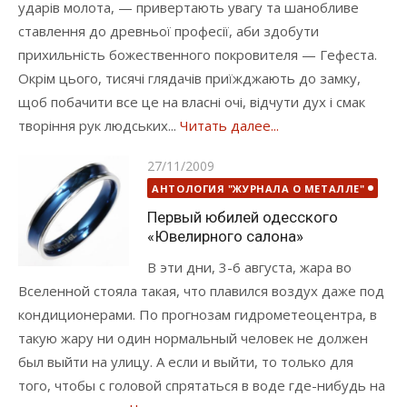
ударів молота, — привертають увагу та шанобливе
ставлення до древньої професії, аби здобути
прихильність божественного покровителя — Гефеста.
Окрім цього, тисячі глядачів приїжджають до замку,
щоб побачити все це на власні очі, відчути дух і смак
творіння рук людських...
Читать далее...
Опубликовано
27/11/2009
АНТОЛОГИЯ "ЖУРНАЛА О МЕТАЛЛЕ"
Первый юбилей одесского
«Ювелирного салона»
В эти дни, 3-6 августа, жара во
Вселенной стояла такая, что плавился воздух даже под
кондиционерами. По прогнозам гидрометеоцентра, в
такую жару ни один нормальный человек не должен
был выйти на улицу. А если и выйти, то только для
того, чтобы с головой спрятаться в воде где-нибудь на