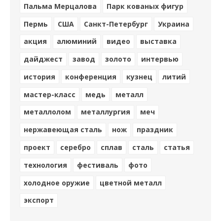
Пальма Мерцалова
Парк кованых фигур
Пермь
США
Санкт-Петербург
Украина
акция
алюминий
видео
выставка
дайджест
завод
золото
интервью
история
конференция
кузнец
литий
мастер-класс
медь
металл
металлолом
металлургия
меч
нержавеющая сталь
нож
праздник
проект
серебро
сплав
сталь
статья
технология
фестиваль
фото
холодное оружие
цветной металл
экспорт