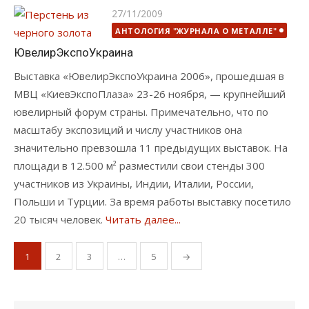
Опубликовано
27/11/2009
АНТОЛОГИЯ "ЖУРНАЛА О МЕТАЛЛЕ"
ЮвелирЭкспоУкраина
Выставка «ЮвелирЭкспоУкраина 2006», прошедшая в
МВЦ «КиевЭкспоПлаза» 23-26 ноября, — крупнейший
ювелирный форум страны. Примечательно, что по
масштабу экспозиций и числу участников она
значительно превзошла 11 предыдущих выставок. На
площади в 12.500 м² разместили свои стенды 300
участников из Украины, Индии, Италии, России,
Польши и Турции. За время работы выставку посетило
20 тысяч человек.
Читать далее...
Пагинация
1
2
3
…
5
→
записей