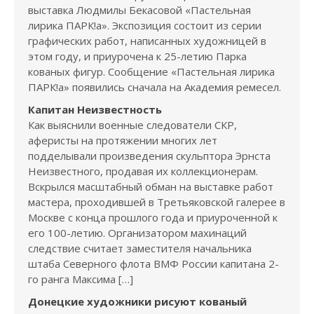
выставка Людмилы Бекасовой «Пастельная
лирика ПАРК!а». Экспозиция состоит из серии
графических работ, написанных художницей в
этом году, и приурочена к 25-летию Парка
кованых фигур. Сообщение «Пастельная лирика
ПАРК!а» появились сначала на Академия ремесел.
Капитан Неизвестность
Как выяснили военные следователи СКР,
аферисты на протяжении многих лет
подделывали произведения скульптора Эрнста
Неизвестного, продавая их коллекционерам.
Вскрылся масштабный обман на выставке работ
мастера, проходившей в Третьяковской галерее в
Москве с конца прошлого года и приуроченной к
его 100-летию. Организатором махинаций
следствие считает заместителя начальника
штаба Северного флота ВМФ России капитана 2-
го ранга Максима […]
Донецкие художники рисуют кованый