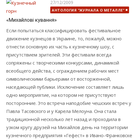
Опубликовано
27/12/2009
АНТОЛОГИЯ "ЖУРНАЛА О МЕТАЛЛЕ"
«Михайловi кування»
Если попытаться классифицировать фестивальное
движение кузнецов в Украине, то, пожалуй, можно
отнести основную их часть к кузнечному шоу, с
присутствием зрителей. Эти фестивали всегда
сопряжены с творческими конкурсами, динамикой
всеобщего действа, с ограждением рабочих мест
символическими барьерами от восторженной,
наседающей публики. Исключение составляет лишь
одно мероприятие, на котором не присутствуют
посторонние. Это встреча наподобие чешских встреч у
Павла Тасовского и у Карела Мелоуна. Она стала
традиционной несколько лет назад и проходила в
узком кругу друзей на Михайлов день на территории
кузнечного предприятия «Гефест» в Ивано-Франковске