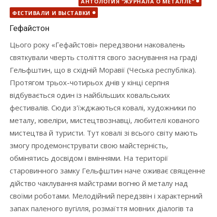
АНТОЛОГИЯ "ЖУРНАЛА О МЕТАЛЛЕ"
ФЕСТИВАЛИ И ВЫСТАВКИ
Гефайстон
Цього року «Гефайстові» передзвони наковалень
святкували чверть століття свого заснування на граді
Гельфштин, що в східній Моравії (Чеська республіка).
Протягом трьох-чотирьох днів у кінці серпня
відбувається один із найбільших ковальських
фестивалів. Сюди з'їжджаються ковалі, художники по
металу, ювеліри, мистецтвознавці, любителі кованого
мистецтва й туристи. Тут ковалі зі всього світу мають
змогу продемонструвати свою майстерність,
обмінятись досвідом і вміннями. На території
старовинного замку Гельфштин наче оживає священне
дійство чаклування майстрами вогню й металу над
своїми роботами. Мелодійний передзвін і характерний
запах паленого вугілля, розмаїття мовних діалогів та