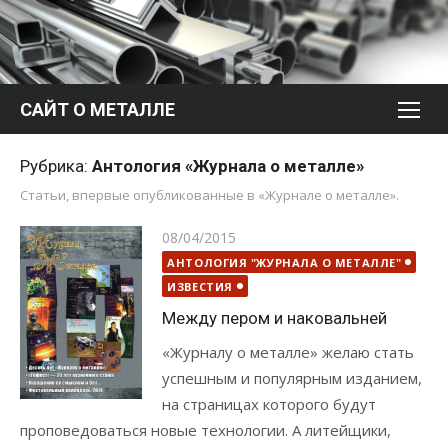
Перейти
к
содержимому
САЙТ О МЕТАЛЛЕ
Рубрика:
Антология «Журнала о металле»
Статьи, впервые опубликованные в «Журнале о металле».
Опубликовано
08/04/2015
АНТОЛОГИЯ "ЖУРНАЛА О МЕТАЛЛЕ"
ИЗВЕСТИЯ
Между пером и наковальней
«Журналу о металле» желаю стать
успешным и популярным изданием,
на страницах которого будут
проповедоваться новые технологии. А литейщики,