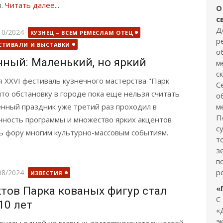
в.
Читать далее...
О
с
Д
бликовано
10/2024
КУЗНЕЦ – ВСЕМ РЕМЕСЛАМ ОТЕЦ
р
СТИВАЛИ И ВЫСТАВКИ
о
чный: Маленький, но яркий
м
с
я XXVI фестиваль кузнечного мастерства "Парк
С
 что обстановку в городе пока еще нельзя считать
о
нный праздник уже третий раз проходил в
м
П
ность программы и множество ярких акцентов
с
ь фору многим культурно-массовым событиям.
т
з
п
бликовано
р
08/2024
ИЗВЕСТИЯ
«
тов Парка кованых фигур стал
С
10 лет
«
э