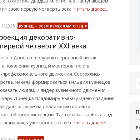
ых" отметила двадцатилетие. А в наступающем
тит свою первую четверть века.
Читать далее...
бликовано
11/2025
КУЗНЕЦ – ВСЕМ РЕМЕСЛАМ ОТЕЦ
проекция декоративно-
первой четверти XXI века
дело в Донецке получило серьезный виток
 в появлении кузниц и мастеров, но и в
-профессионального движения. Состоялись
П
рства, начала формироваться Гильдия кузнецов
по
показать людям, и лидер кузнечного движения —
л мэру Донецка Владимиру Рыбаку идею создания
ва дал согласие на реализацию проекта
П
родской администрации. Так началась работа над
нашивались уже несколько лет.
Читать далее...
Р
бликовано
В
10/2025
ИЗВЕСТИЯ