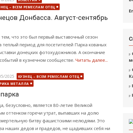
ЗНЕЦ – ВСЕМ РЕМЕСЛАМ ОТЕЦ
E
нецов Донбасса. Август-сентябрь
 тем, что это был первый выставочный сезон
С
а теплый период для посетителей Парка кованых
ыставки донецких фотохудожников. А окончание
событий в кузнечном сообществе.
Читать далее...
м
бликовано
К
05/2025
КУЗНЕЦ – ВСЕМ РЕМЕСЛАМ ОТЕЦ
РИКА МЕТАЛЛА
 парка
а, безусловно, является 80-летие Великой
ым оттенком горечи утрат, выпавших на долю
смертельную битву фашистскими нелюдями. Это
 за наших дедов и прадедов, не щадивших себя ни