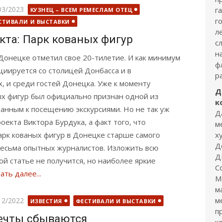
бликовано
03/2023
г
КУЗНЕЦ – ВСЕМ РЕМЕСЛАМ ОТЕЦ
г
СТИВАЛИ И ВЫСТАВКИ
л
кта: Парк кованых фигур
с
н
 Донецке отметил свое 20-тилетие. И как минимум
ф
циируется со столицей Донбасса и в
р
, и среди гостей Донецка. Уже к моменту
Д
х фигур был официально признан одной из
к
анным к посещению экскурсиями. Но не так уж
Д
екта Виктора Бурдука, а факт того, что
м
рк кованых фигур в Донецке старше самого
х
Д
 весьма опытных журналистов. Изложить всю
Д
ой статье не получится, но наиболее яркие
С
ать далее...
М
м
бликовано
м
12/2022
ИЗВЕСТИЯ
ФЕСТИВАЛИ И ВЫСТАВКИ
п
ечты сбываются