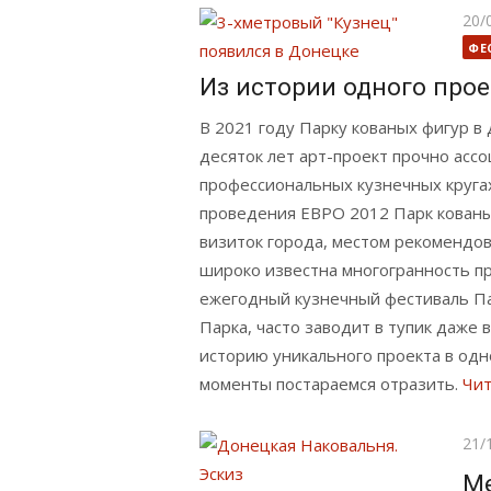
Опу
20/
ФЕ
Из истории одного прое
В 2021 году Парку кованых фигур в
десяток лет арт-проект прочно ассо
профессиональных кузнечных кругах
проведения ЕВРО 2012 Парк кованы
визиток города, местом рекомендов
широко известна многогранность про
ежегодный кузнечный фестиваль Па
Парка, часто заводит в тупик даже
историю уникального проекта в одн
моменты постараемся отразить.
Чит
Опу
21/
М