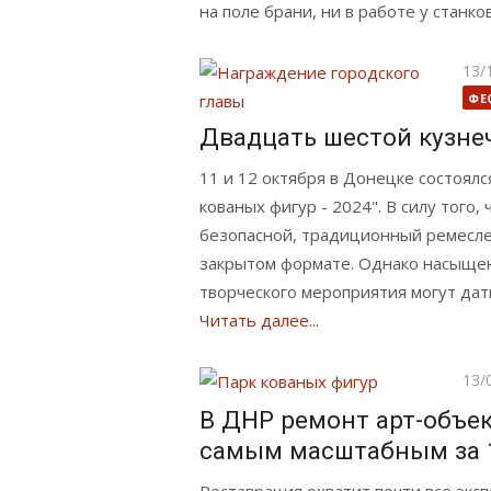
на поле брани, ни в работе у станко
Опу
13/
ФЕ
Двадцать шестой кузне
11 и 12 октября в Донецке состоялс
кованых фигур - 2024". В силу того,
безопасной, традиционный ремесле
закрытом формате. Однако насыщен
творческого мероприятия могут дат
Читать далее...
Опу
13/
В ДНР ремонт арт-объек
самым масштабным за 