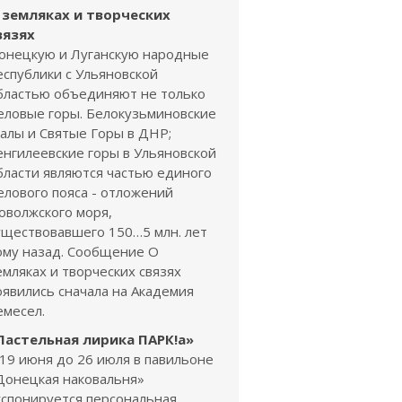
 земляках и творческих
вязях
онецкую и Луганскую народные
еспублики с Ульяновской
бластью объединяют не только
еловые горы. Белокузьминовские
калы и Святые Горы в ДНР;
енгилеевские горы в Ульяновской
бласти являются частью единого
елового пояса - отложений
оволжского моря,
уществовавшего 150…5 млн. лет
ому назад. Сообщение О
емляках и творческих связях
оявились сначала на Академия
емесел.
Пастельная лирика ПАРК!а»
 19 июня до 26 июля в павильоне
Донецкая наковальня»
кспонируется персональная