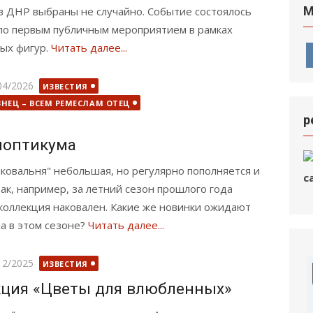
М
в ДНР выбраны не случайно. Событие состоялось
тало первым публичным мероприятием в рамках
ных фигур.
Читать далее...
бликовано
04/2026
ИЗВЕСТИЯ
ЗНЕЦ – ВСЕМ РЕМЕСЛАМ ОТЕЦ
р
ноптикума
ковальня" небольшая, но регулярно пополняется и
ак, например, за летний сезон прошлого года
коллекция наковален. Какие же новинки ожидают
а в этом сезоне?
Читать далее...
бликовано
12/2025
ИЗВЕСТИЯ
ция «Цветы для влюбленных»