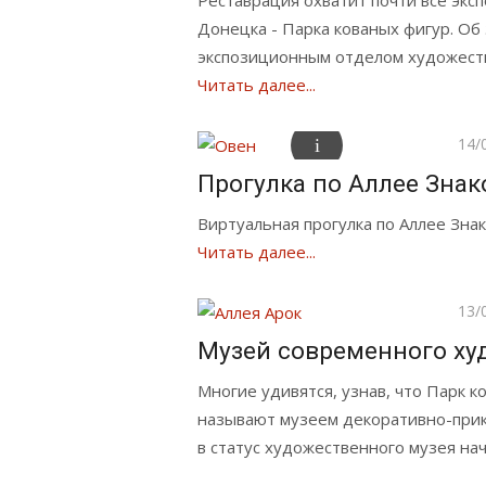
Реставрация охватит почти все экс
Донецка - Парка кованых фигур. 
экспозиционным отделом художеств
Читать далее...
Опу
14/
Прогулка по Аллее Знак
Виртуальная прогулка по Аллее Зна
Читать далее...
Опу
13/
Музей современного ху
Многие удивятся, узнав, что Парк 
называют музеем декоративно-прик
в статус художественного музея нач