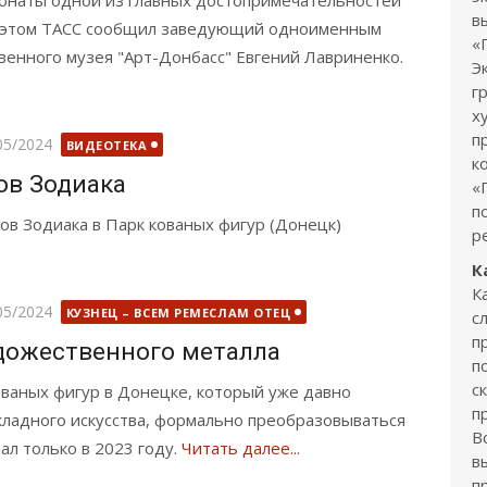
понаты одной из главных достопримечательностей
в
Об этом ТАСС сообщил заведующий одноименным
«
енного музея "Арт-Донбасс" Евгений Лавриненко.
Э
г
х
п
бликовано
05/2024
ВИДЕОТЕКА
к
ов Зодиака
«
п
ков Зодиака в Парк кованых фигур (Донецк)
р
К
К
бликовано
05/2024
КУЗНЕЦ – ВСЕМ РЕМЕСЛАМ ОТЕЦ
с
п
дожественного металла
п
с
кованых фигур в Донецке, который уже давно
п
ладного искусства, формально преобразовываться
В
ал только в 2023 году.
Читать далее...
в
п