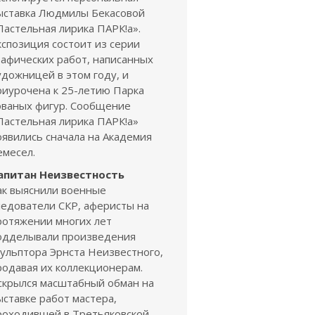
ыставка Людмилы Бекасовой
Пастельная лирика ПАРК!а».
кспозиция состоит из серии
рафических работ, написанных
удожницей в этом году, и
риурочена к 25-летию Парка
ованых фигур. Сообщение
Пастельная лирика ПАРК!а»
оявились сначала на Академия
емесел.
апитан Неизвестность
ак выяснили военные
ледователи СКР, аферисты на
ротяжении многих лет
одделывали произведения
кульптора Эрнста Неизвестного,
родавая их коллекционерам.
скрылся масштабный обман на
ыставке работ мастера,
роходившей в Третьяковской