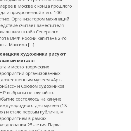
алерее в Москве с конца прошлого
ода и приуроченной к его 100-
етию. Организатором махинаций
ледствие считает заместителя
ачальника штаба Северного
лота ВМФ России капитана 2-го
анга Максима […]
онецкие художники рисуют
ованый металл
ата и место творческих
ероприятий организованных
удожественным музеем «Арт-
онбасс» и Союзом художников
НР выбраны не случайно.
обытие состоялось на кануне
еждународного дня музеев (18
ая) и стало первым публичным
ероприятием в рамках
разднования 25-летия Парка