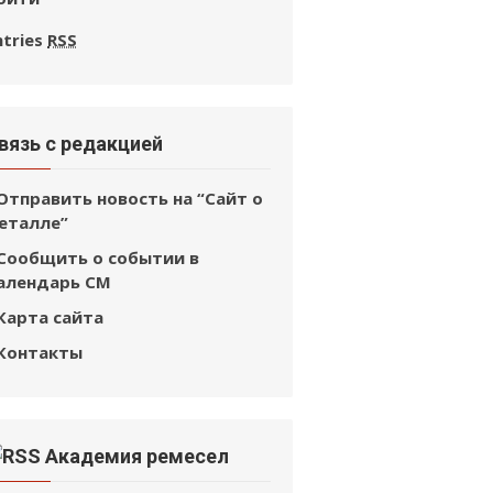
ntries
RSS
вязь с редакцией
Отправить новость на “Сайт о
еталле”
Сообщить о событии в
алендарь СМ
Карта сайта
Контакты
Академия ремесел