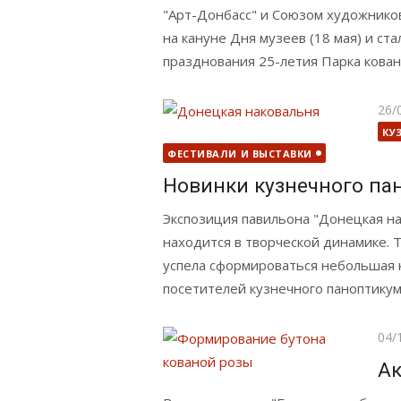
"Арт-Донбасс" и Союзом художнико
на кануне Дня музеев (18 мая) и с
празднования 25-летия Парка кова
Опу
26/
КУ
ФЕСТИВАЛИ И ВЫСТАВКИ
Новинки кузнечного па
Экспозиция павильона "Донецкая на
находится в творческой динамике. Т
успела сформироваться небольшая 
посетителей кузнечного паноптикум
Опу
04/
Ак