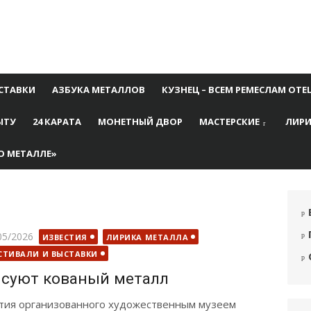
СТАВКИ
АЗБУКА МЕТАЛЛОВ
КУЗНЕЦ – ВСЕМ РЕМЕСЛАМ ОТЕ
ЫТУ
24 КАРАТА
МОНЕТНЫЙ ДВОР
МАСТЕРСКИЕ
ЛИРИ
О МЕТАЛЛЕ»
бликовано
05/2026
ИЗВЕСТИЯ
ЛИРИКА МЕТАЛЛА
СТИВАЛИ И ВЫСТАВКИ
исуют кованый металл
ятия организованного художественным музеем