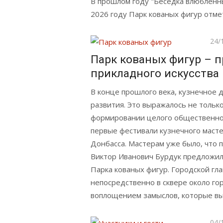
В прошлом году "Беседка влюбленн
2026 году Парк кованых фигур отме
Опу
24/
Парк кованых фигур – 
прикладного искусства 
В конце прошлого века, кузнечное 
развития. Это выражалось не только
формировании целого общественно
первые фестивали кузнечного масте
Донбасса. Мастерам уже было, что 
Виктор Иванович Бурдук предложи
Парка кованых фигур. Городской гла
непосредственно в сквере около го
воплощением замыслов, которые вы
Опу
04/