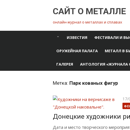
Перейти
САЙТ О МЕТАЛЛЕ
к
содержимому
онлайн-журнал о металлах и сплавах
ИЗВЕСТИЯ
ФЕСТИВАЛИ И ВЫ
ОРУЖЕЙНАЯ ПАЛАТА
МЕТАЛЛ В Б
ГАЛЕРЕЯ
АНТОЛОГИЯ «ЖУРНАЛА 
Метка:
Парк кованых фигур
Опу
17/
ФЕ
Донецкие художники р
Дата и место творческого меропри