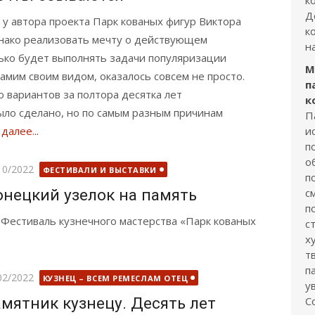
к
Д
у автора проекта Парк кованых фигур Виктора
к
днако реализовать мечту о действующем
н
ько будет выполнять задачи популяризации
М
амим своим видом, оказалось совсем не просто.
п
о вариантов за полтора десятка лет
к
было сделано, но по самым разным причинам
П
далее...
и
п
о
бликовано
10/2022
ФЕСТИВАЛИ И ВЫСТАВКИ
п
нецкий узелок на память
с
п
V Фестиваль кузнечного мастерства «Парк кованых
с
х
т
п
бликовано
02/2022
КУЗНЕЦ – ВСЕМ РЕМЕСЛАМ ОТЕЦ
у
мятник кузнецу. Десять лет
С