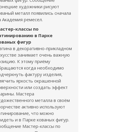
ованых фигур. Сообщение
онецкие художники рисуют
ованый металл появились сначала
а Академия ремесел.
астер-классы по
атинированию в Парке
ованых фигур
атина в декоративно-прикладном
скусстве занимает очень важную
озицию. К этому приёму
бращаются когда необходимо
одчеркнуть фактуру изделия,
мягчить яркость окрашенной
оверхности или создать эффект
тарины. Мастера
удожественного металла в своём
ворчестве активно используют
атинирование, что можно
видеть и в Парке кованых фигур.
ообщение Мастер-классы по