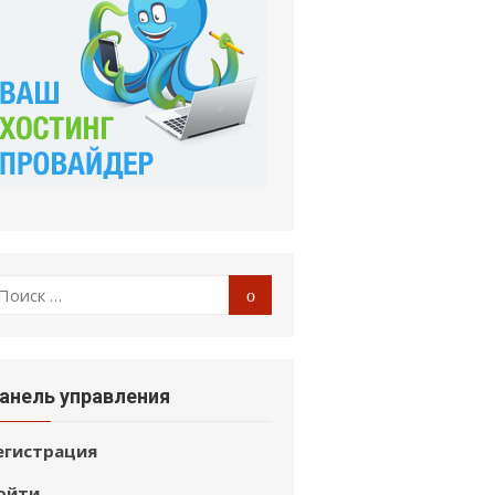
оиск
Поиск
:
анель управления
егистрация
ойти