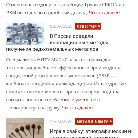
О нем на последней конференции Группы CREON по
РЗМ был сделан подробный доклад.
Читать далее...
Опубликовано
02/04/2026
ИЗВЕСТИЯ
В России создали
инновационные методы
получения редкоземельных металлов
Специалисты НИТУ МИСИС запатентовали две
технологии для более эффективного производства
соединений редкоземельных металлов (РЗМ) —
карбоната неодима и диоксида церия. Их внедрение
поможет оптимизировать процессы производства,
снизить энергопотребление и уменьшить
экологическую нагрузку.
Читать далее...
Опубликовано
15/03/2026
МЕТАЛЛ В БЫТУ
Игра в свайку: этнографический и
археологический контексты