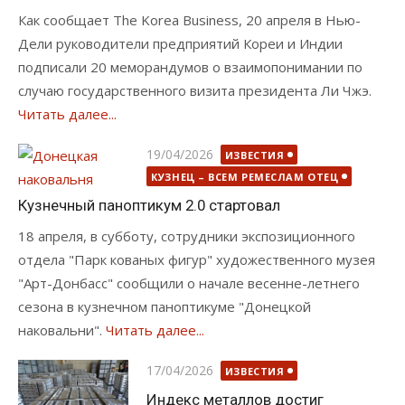
Как сообщает The Korea Business, 20 апреля в Нью-
Дели руководители предприятий Кореи и Индии
подписали 20 меморандумов о взаимопонимании по
случаю государственного визита президента Ли Чжэ.
Читать далее...
Опубликовано
19/04/2026
ИЗВЕСТИЯ
КУЗНЕЦ – ВСЕМ РЕМЕСЛАМ ОТЕЦ
Кузнечный паноптикум 2.0 стартовал
18 апреля, в субботу, сотрудники экспозиционного
отдела "Парк кованых фигур" художественного музея
"Арт-Донбасс" сообщили о начале весенне-летнего
сезона в кузнечном паноптикуме "Донецкой
наковальни".
Читать далее...
Опубликовано
17/04/2026
ИЗВЕСТИЯ
Индекс металлов достиг