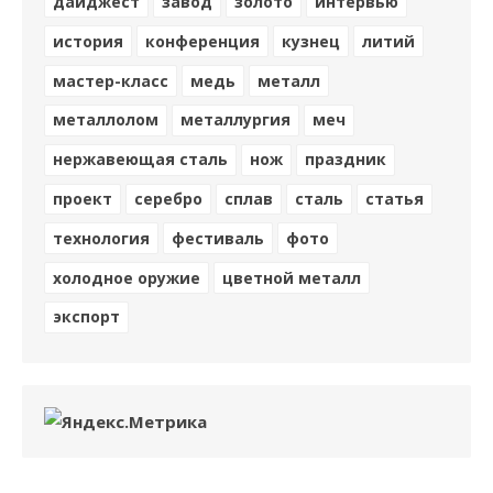
дайджест
завод
золото
интервью
история
конференция
кузнец
литий
мастер-класс
медь
металл
металлолом
металлургия
меч
нержавеющая сталь
нож
праздник
проект
серебро
сплав
сталь
статья
технология
фестиваль
фото
холодное оружие
цветной металл
экспорт