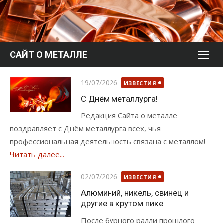
Перейти
к
содержимому
САЙТ О МЕТАЛЛЕ
Опубликовано
19/07/2026
ИЗВЕСТИЯ
С Днём металлурга!
Редакция Сайта о металле
поздравляет с Днём металлурга всех, чья
профессиональная деятельность связана с металлом!
Читать далее...
Опубликовано
02/07/2026
ИЗВЕСТИЯ
Алюминий, никель, свинец и
другие в крутом пике
После бурного ралли прошлого