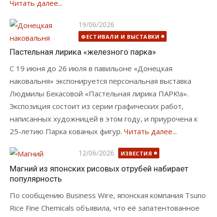
Читать далее...
Опубликовано
19/06/2026
ФЕСТИВАЛИ И ВЫСТАВКИ
Пастельная лирика «железного парка»
С 19 июня до 26 июля в павильоне «Донецкая
наковальня» экспонируется персональная выставка
Людмилы Бекасовой «Пастельная лирика ПАРК!а».
Экспозиция состоит из серии графических работ,
написанных художницей в этом году, и приурочена к
25-летию Парка кованых фигур.
Читать далее...
Опубликовано
12/06/2026
ИЗВЕСТИЯ
Магний из японских рисовых отрубей набирает
популярность
По сообщению Business Wire, японская компания Tsuno
Rice Fine Chemicals объявила, что её запатентованное