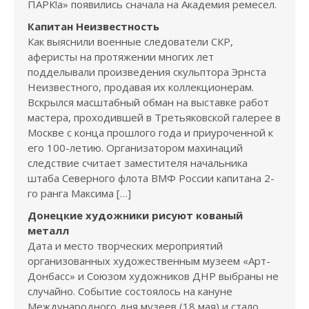
ПАРК!а» появились сначала на Академия ремесел.
Капитан Неизвестность
Как выяснили военные следователи СКР,
аферисты на протяжении многих лет
подделывали произведения скульптора Эрнста
Неизвестного, продавая их коллекционерам.
Вскрылся масштабный обман на выставке работ
мастера, проходившей в Третьяковской галерее в
Москве с конца прошлого года и приуроченной к
его 100-летию. Организатором махинаций
следствие считает заместителя начальника
штаба Северного флота ВМФ России капитана 2-
го ранга Максима […]
Донецкие художники рисуют кованый
металл
Дата и место творческих мероприятий
организованных художественным музеем «Арт-
Донбасс» и Союзом художников ДНР выбраны не
случайно. Событие состоялось на кануне
Международного дня музеев (18 мая) и стало