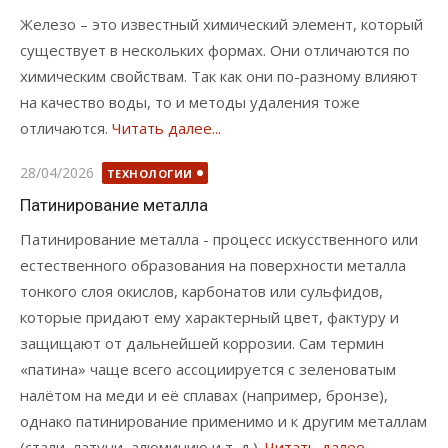
Железо – это известный химический элемент, который
существует в нескольких формах. Они отличаются по
химическим свойствам. Так как они по-разному влияют
на качество воды, то и методы удаления тоже
отличаются.
Читать далее...
Опубликовано
28/04/2026
ТЕХНОЛОГИИ
Патинирование металла
Патинирование металла - процесс искусственного или
естественного образования на поверхности металла
тонкого слоя окислов, карбонатов или сульфидов,
которые придают ему характерный цвет, фактуру и
защищают от дальнейшей коррозии. Сам термин
«патина» чаще всего ассоциируется с зеленоватым
налётом на меди и её сплавах (например, бронзе),
однако патинирование применимо и к другим металлам
(стали, латуни, алюминию и т. д.).
Читать далее...