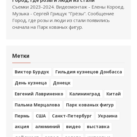
Город, где розы и люди из стали
Съемки 2023-2024. Видеомонтаж - Елены Короед.
Музыка - Сергей Грищук "Грёзы". Сообщение
Город, где розы и люди из стали появились
сначала на Парк кованых фигур.
Метки
Виктор Бурдук
Гильдия кузнецов Донбасса
День кузнеца
Донецк
Евгений Лавриненко
Калининград
Китай
Пальма Мерцалова
Парк кованых фигур
Пермь
США
Санкт-Петербург
Украина
акция
алюминий
видео
выставка