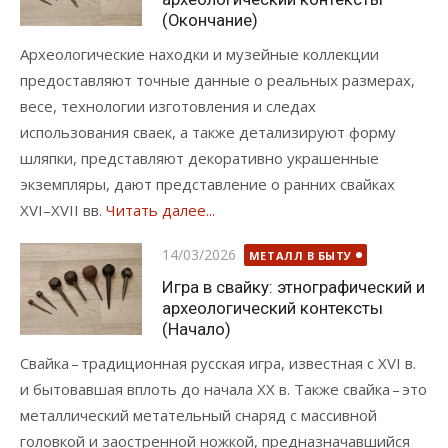
(Окончание)
Археологические находки и музейные коллекции
предоставляют точные данные о реальных размерах,
весе, технологии изготовления и следах
использования сваек, а также детализируют форму
шляпки, представляют декоративно украшенные
экземпляры, дают представление о ранних свайках
XVI–XVII вв.
Читать далее...
Опубликовано
14/03/2026
МЕТАЛЛ В БЫТУ
Игра в свайку: этнографический и
археологический контексты
(Начало)
Свайка – традиционная русская игра, известная с XVI в.
и бытовавшая вплоть до начала XX в. Также свайка – это
металлический метательный снаряд с массивной
головкой и заостренной ножкой, предназначавшийся