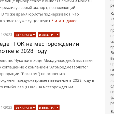
се чаще приобретают и вывозят слитки и монеты
р
ки реализуя серый экспорт, позволяющий
К
 В то же время юристы подчеркивают, что
К
ого золота уже существуют.
Читать далее...
с
п
бликовано
11/2023
24 КАРАТА
ИЗВЕСТИЯ
п
с
едет ГОК на месторождении
п
отке в 2028 году
В
в
ельство Чукотки в ходе Международной выставки-
п
о соглашение с компанией "Атомредметзолото"
г
орпорации "Росатом") по освоению
г
окумент предусматривает введение в 2028 году в
л
с
о комбината (ГОКа) на месторождении.
н
ф
р
бликовано
11/2023
24 КАРАТА
ИЗВЕСТИЯ
Д