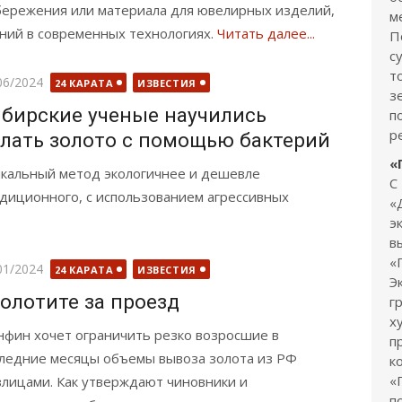
сбережения или материала для ювелирных изделий,
м
ний в современных технологиях.
Читать далее...
П
с
т
бликовано
06/2024
24 КАРАТА
ИЗВЕСТИЯ
з
бирские ученые научились
п
р
лать золото с помощью бактерий
«
кальный метод экологичнее и дешевле
С
диционного, с использованием агрессивных
«
э
в
«
бликовано
01/2024
24 КАРАТА
ИЗВЕСТИЯ
Э
олотите за проезд
г
х
фин хочет ограничить резко возросшие в
п
ледние месяцы объемы вывоза золота из РФ
к
«
лицами. Как утверждают чиновники и
п