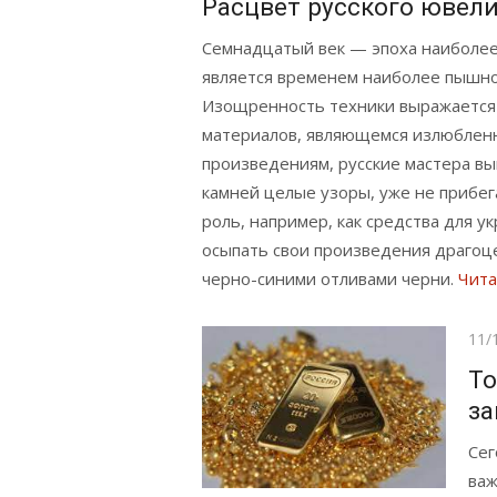
Расцвет русского ювел
Семнадцатый век — эпоха наиболе
является временем наиболее пышног
Изощренность техники выражается
материалов, являющемся излюблен
произведениям, русские мастера в
камней целые узоры, уже не прибег
роль, например, как средства для у
осыпать свои произведения драгоц
черно-синими отливами черни.
Чита
Опу
11/
То
за
Сег
важ