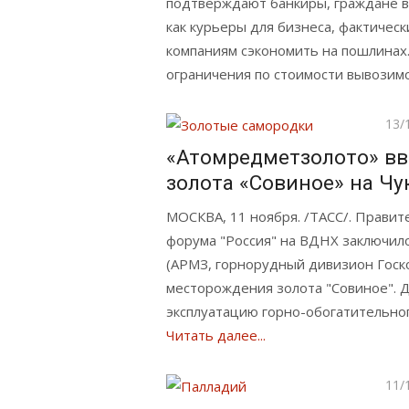
подтверждают банкиры, граждане в
как курьеры для бизнеса, фактичес
компаниям сэкономить на пошлинах.
ограничения по стоимости вывозим
Опу
13/
«Атомредметзолото» вв
золота «Совиное» на Чук
МОСКВА, 11 ноября. /ТАСС/. Правит
форума "Россия" на ВДНХ заключил
(АРМЗ, горнорудный дивизион Госк
месторождения золота "Совиное". Д
эксплуатацию горно-обогатительног
Читать далее...
Опу
11/