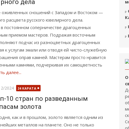
ирного дела
м
е оживленных сношений с Западом и Востоком —
К
о расцвета русского ювелирного дела.
 в постоянном соперничестве драгоценных
ным приемом мастеров. Подражая восточным
ыполняют подчас из разноцветных драгоценных
ая к услугам эмали или отводя ей чисто-служебную
крашения оправ камней. Мастерам просто нравится
енными камнями, подчеркивая их самоцветность
ть далее...
О
с
бликовано
12/2024
24 КАРАТА
Д
р
п-10 стран по разведанным
о
пасам золота
м
с
одня, как и в прошлом, золото является одним из
С
нейших металлов на планете. Оно не только
о