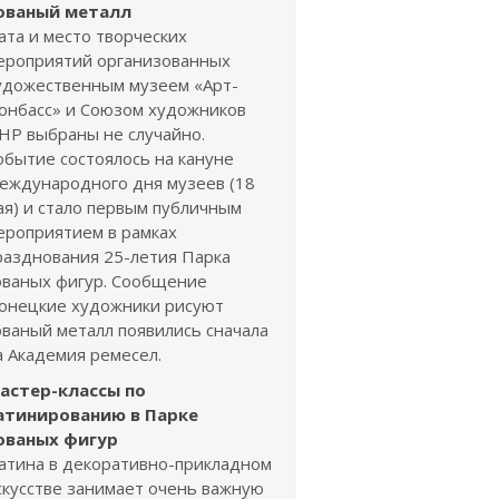
ованый металл
ата и место творческих
ероприятий организованных
удожественным музеем «Арт-
онбасс» и Союзом художников
НР выбраны не случайно.
обытие состоялось на кануне
еждународного дня музеев (18
ая) и стало первым публичным
ероприятием в рамках
разднования 25-летия Парка
ованых фигур. Сообщение
онецкие художники рисуют
ованый металл появились сначала
а Академия ремесел.
астер-классы по
атинированию в Парке
ованых фигур
атина в декоративно-прикладном
скусстве занимает очень важную