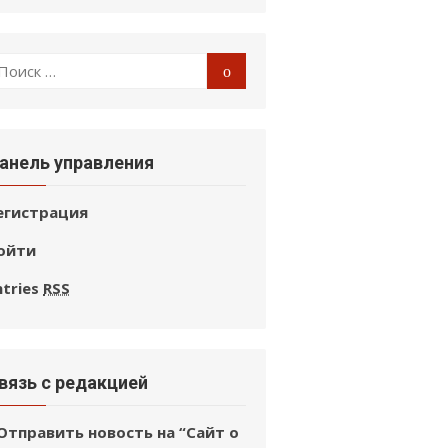
оиск
Поиск
:
анель управления
егистрация
ойти
ntries
RSS
вязь с редакцией
Отправить новость на “Сайт о