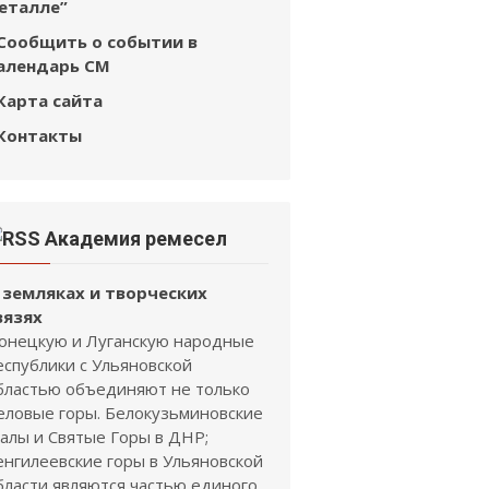
еталле”
Сообщить о событии в
алендарь СМ
Карта сайта
Контакты
Академия ремесел
 земляках и творческих
вязях
онецкую и Луганскую народные
еспублики с Ульяновской
бластью объединяют не только
еловые горы. Белокузьминовские
калы и Святые Горы в ДНР;
енгилеевские горы в Ульяновской
бласти являются частью единого