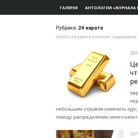
ГАЛЕРЕЯ
АНТОЛОГИЯ «ЖУРНАЛА 
Рубрика:
24 карата
Золото 24 карата означает содержание 2
Опу
28/
Це
чт
ре
Мир
нед
небольшим отрывом изменить курс, 
поводу распределения своего капит
Опу
22/