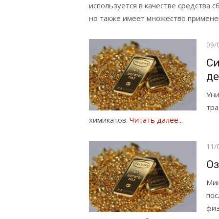
используется в качестве средства 
но также имеет множество примене
Опу
09/
Си
де
Уни
тра
химикатов.
Читать далее...
Опу
11/
Оз
Мин
пос
физ