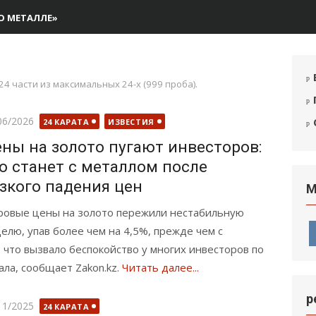
О МЕТАЛЛЕ»
4 части из максимальных 24-х (999 проба).
бликовано
06/2026
24 КАРАТА
ИЗВЕСТИЯ
ны на золото пугают инвесторов:
о станет с металлом после
зкого падения цен
М
овые цены на золото пережили нестабильную
елю, упав более чем на 4,5%, прежде чем с
что вызвало беспокойство у многих инвесторов по
ала, сообщает Zakon.kz.
Читать далее...
р
бликовано
11/2025
24 КАРАТА