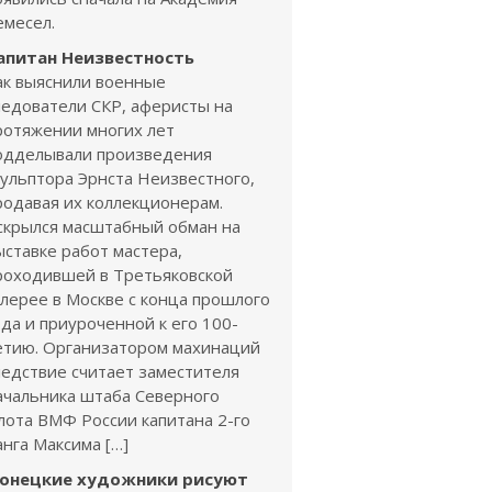
емесел.
апитан Неизвестность
ак выяснили военные
ледователи СКР, аферисты на
ротяжении многих лет
одделывали произведения
кульптора Эрнста Неизвестного,
родавая их коллекционерам.
скрылся масштабный обман на
ыставке работ мастера,
роходившей в Третьяковской
алерее в Москве с конца прошлого
ода и приуроченной к его 100-
етию. Организатором махинаций
ледствие считает заместителя
ачальника штаба Северного
лота ВМФ России капитана 2-го
анга Максима […]
онецкие художники рисуют