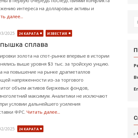
ены в первую очередь последствиями конфликта
ижению интереса на долларовые активы и
ть далее...
П
по
бликовано
03/2025
24 КАРАТА
ИЗВЕСТИЯ
пышка сплава
П
ировки золота на спот-рынке впервые в истории
нялись выше уровня $3 тыс. за тройскую унцию.
Р
а на повышение на рынке драгметаллов
В
ющей напряженности из-за торгового
 итог объем активов биржевых фондов,
E
многолетний максимум. Аналитики не исключают
 при условии дальнейшего усиления
ставки ФРС.
Читать далее...
С
бликовано
02/2025
24 КАРАТА