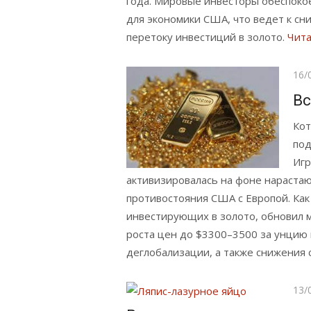
года. Мировые инвесторы обеспоко
для экономики США, что ведет к сн
перетоку инвестиций в золото.
Чита
Опу
16/
Вс
Кот
под
Игр
активизировалась на фоне нараста
противостояния США с Европой. Как
инвестирующих в золото, обновил 
роста цен до $3300–3500 за унцию
деглобализации, а также снижения 
Опу
13/