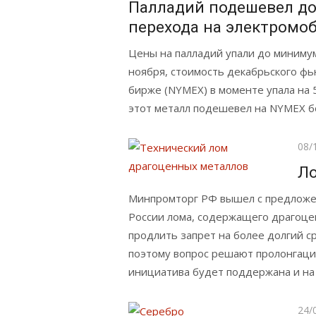
Палладий подешевел до 
перехода на электромо
Цены на палладий упали до минимума
ноября, стоимость декабрьского ф
бирже (NYMEX) в моменте упала на 5
этот металл подешевел на NYMEX б
Опу
08/
Ло
Минпромторг РФ вышел с предложен
России лома, содержащего драгоцен
продлить запрет на более долгий с
поэтому вопрос решают пролонгацие
инициатива будет поддержана и на 
Опу
24/