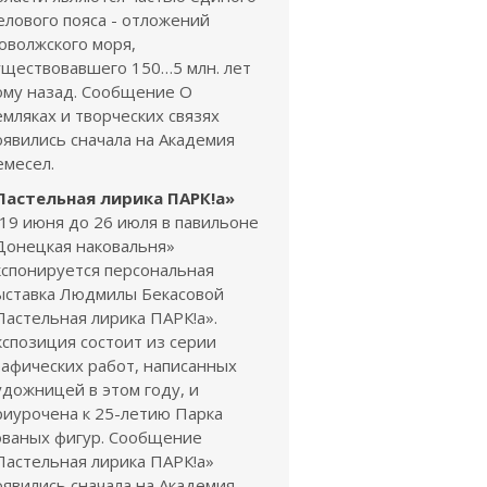
елового пояса - отложений
оволжского моря,
уществовавшего 150…5 млн. лет
ому назад. Сообщение О
емляках и творческих связях
оявились сначала на Академия
емесел.
Пастельная лирика ПАРК!а»
 19 июня до 26 июля в павильоне
Донецкая наковальня»
кспонируется персональная
ыставка Людмилы Бекасовой
Пастельная лирика ПАРК!а».
кспозиция состоит из серии
рафических работ, написанных
удожницей в этом году, и
риурочена к 25-летию Парка
ованых фигур. Сообщение
Пастельная лирика ПАРК!а»
оявились сначала на Академия