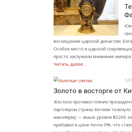
Те
Ф
Юве
сво
восхищение царской династии. Бога
Особое место в царской сокровищн
просто заслужили внимание императ
Читать далее...
Опу
12/
Золото в восторге от К
Жесткое противостояние президен
партнером страны Китаем толкнуло 
максимуму — выше уровня $3200 за
прибавил в цене почти 9%, что ст