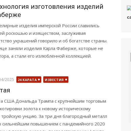
хнология изготовления изделий
аберже
лирные изделия имперской России славились
ей роскошью и изяществом, заслуживая
тство украшений говорило и об богатстве страны.
ице заняли изделия Карла Фаберже, которые не
ора, а стали его излюбленной коллекцией.
бликовано
04/2025
24 КАРАТА
ИЗВЕСТИЯ
итая
та США Дональда Трампа с крупнейшим торговым
котировки золота к новому историческому
 тройскую унцию. За три дня благородный металл
ало сильнейшим повышением с пандемийного 2020