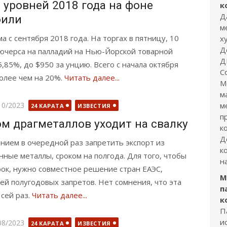
уровней 2018 года на фоне
к
Д
били
м
 с сентября 2018 года. На торгах в пятницу, 10
х
Д
ьючерса на палладий на Нью-Йорской товарной
Д
,85%, до $950 за унцию. Всего с начала октября
С
олее чем на 20%.
Читать далее...
М
м
бликовано
10/2023
м
24 КАРАТА
ИЗВЕСТИЯ
п
м драгметаллов уходит на свалку
к
Д
ием в очередной раз запретить экспорт из
к
ные металлы, сроком на полгода. Для того, чтобы
н
рок, нужно совместное решение стран ЕАЭС,
М
й полугодовых запретов. Нет сомнения, что эта
п
сей раз.
Читать далее...
к
П
и
бликовано
08/2023
24 КАРАТА
ИЗВЕСТИЯ