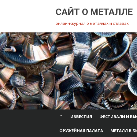
Перейти
САЙТ О МЕТАЛЛЕ
к
содержимому
онлайн-журнал о металлах и сплавах
ИЗВЕСТИЯ
ФЕСТИВАЛИ И ВЫ
ОРУЖЕЙНАЯ ПАЛАТА
МЕТАЛЛ В Б