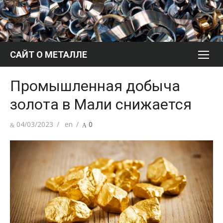
Перейти
к
содержимому
САЙТ О МЕТАЛЛЕ
Промышленная добыча
золота в Мали снижается
Опубликовано
Автор
04/03/2023
en
0