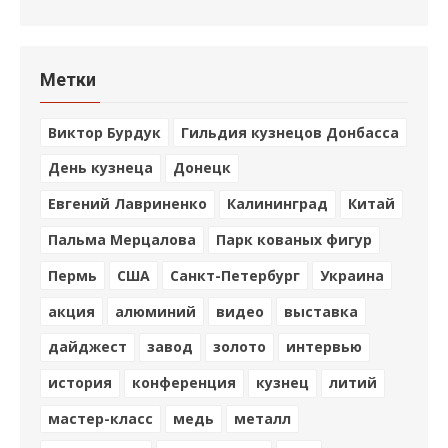
Метки
Виктор Бурдук
Гильдия кузнецов Донбасса
День кузнеца
Донецк
Евгений Лавриненко
Калининград
Китай
Пальма Мерцалова
Парк кованых фигур
Пермь
США
Санкт-Петербург
Украина
акция
алюминий
видео
выставка
дайджест
завод
золото
интервью
история
конференция
кузнец
литий
мастер-класс
медь
металл