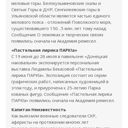
меловые горы. Белокузьминовские скалы и
Святые Горы в ДНР; Сенгилеевские горы в
Ульяновской области являются частью единого
мелового пояса - отложений Поволжского моря,
существовавшего 150…5 млн. лет тому назад.
Сообщение О земляках и творческих связях
появились сначала на Академия ремесел.
«Пастельная лирика ПАРК!а»
С 19 июня до 26 июля в павильоне «Донецкая
наковальня» экспонируется персональная
выставка Людмилы Бекасовой «Пастельная
лирика ПАРК!а». Экспозиция состоит из серии
графических работ, написанных художницей в
этом году, и приурочена к 25-летию Парка
кованых фигур. Сообщение «Пастельная лирика
ПАРК!а» появились сначала на Академия ремесел.
Капитан Неизвестность
Как выяснили военные следователи СКР,
аферисты на протяжении многих лет