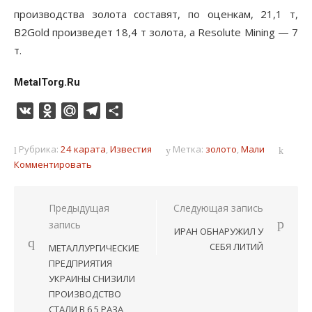
производства золота составят, по оценкам, 21,1 т,
B2Gold произведет 18,4 т золота, а Resolute Mining — 7
т.
MetalTorg.Ru
VK
Odnoklassniki
Mail.Ru
Telegram
Отправить
Рубрика:
24 карата
,
Известия
Метка:
золото
,
Мали
Комментировать
Навигация
Предыдущая
Следующая запись
запись
по
ИРАН ОБНАРУЖИЛ У
записям
СЕБЯ ЛИТИЙ
МЕТАЛЛУРГИЧЕСКИЕ
ПРЕДПРИЯТИЯ
УКРАИНЫ СНИЗИЛИ
ПРОИЗВОДСТВО
СТАЛИ В 6,5 РАЗА