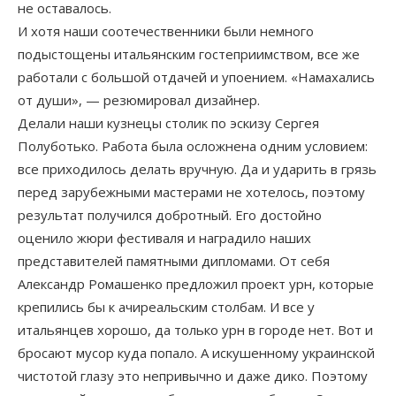
не оставалось.
И хотя наши соотечественники были немного
подыстощены итальянским гостеприимством, все же
работали с большой отдачей и упоением. «Намахались
от души», — резюмировал дизайнер.
Делали наши кузнецы столик по эскизу Сергея
Полуботько. Работа была осложнена одним условием:
все приходилось делать вручную. Да и ударить в грязь
перед зарубежными мастерами не хотелось, поэтому
результат получился добротный. Его достойно
оценило жюри фестиваля и наградило наших
представителей памятными дипломами. От себя
Александр Ромашенко предложил проект урн, которые
крепились бы к ачиреальским столбам. И все у
итальянцев хорошо, да только урн в городе нет. Вот и
бросают мусор куда попало. А искушенному украинской
чистотой глазу это непривычно и даже дико. Поэтому