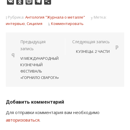
VK
Odnoklassniki
Mail.Ru
Telegram
Отправить
Рубрика:
Антология "Журнала о металле"
Метка:
интервью
,
Сицилия
Комментировать
Навигация
Предыдущая
Следующая запись
запись
по
КУЗНЕЦЫ. 2 ЧАСТИ
записям
VI МЕЖДУНАРОДНЫЙ
КУЗНЕЧНЫЙ
ФЕСТИВАЛЬ
«ГОРНИЛО СВАРОГА»
Добавить комментарий
Для отправки комментария вам необходимо
авторизоваться
.