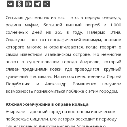
VK
Odnoklassniki
Mail.Ru
Telegram
Отправить
Сицилия для многих из нас – это, в первую очередь,
родина мафии, большой винный погреб и 1.000
солнечных дней из 365 в году. Палермо, Этна,
Сиракузы – вот тот географический минимум, знанием
которого многие и ограничиваются, когда говорят о
самом известном итальянском острове. Но немногие
знают о существовании города Ачиреале, который
славен традициями ковки, где проводится крупный
кузнечный фестиваль. Наши соотечественники Сергей
Полуботько и Александр Ромашенко получили
возможность познакомиться поближе с этим городом.
Южная жемчужина в оправе кольца
Ачиреале – древний город на восточном ионическом
побережье Сицилии. Его история восходит к периоду
существования Римской империи. Упоминание о