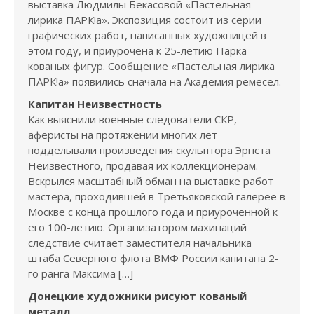
выставка Людмилы Бекасовой «Пастельная
лирика ПАРК!а». Экспозиция состоит из серии
графических работ, написанных художницей в
этом году, и приурочена к 25-летию Парка
кованых фигур. Сообщение «Пастельная лирика
ПАРК!а» появились сначала на Академия ремесел.
Капитан Неизвестность
Как выяснили военные следователи СКР,
аферисты на протяжении многих лет
подделывали произведения скульптора Эрнста
Неизвестного, продавая их коллекционерам.
Вскрылся масштабный обман на выставке работ
мастера, проходившей в Третьяковской галерее в
Москве с конца прошлого года и приуроченной к
его 100-летию. Организатором махинаций
следствие считает заместителя начальника
штаба Северного флота ВМФ России капитана 2-
го ранга Максима […]
Донецкие художники рисуют кованый
металл