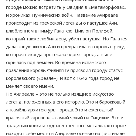
городе можно встретить у Овидия в «Метаморфозах»
и хрониках Пуннических войн. Название Ачиреале
происходит из греческой легенды о пастушке Ачи,
влюбленном в нимфу Галатею. Циклоп Полифей,
который также любил деву, убил пастушка. Но Галатея
дала новую жизнь Ачи и превратила его кровь в реку,
которая некогда протекала через город, а ныне
скрылась под землей. Во времена испанского
правления король Филипп IV присвоил городу статус
королевского («реале»). И вот с 1642 года город не
меняет своего имени.
Но Ачиреале – это не только изящное искусство
легенд, положенных в его историю. Это и барокковый
ансамбль архитектуры города. Это и ежегодный
красочный карнавал – самый яркий на Сицилии. Это и
традиции ковки и художественного металла, которые
находят себе место в Ачиреале осенью на фестивале