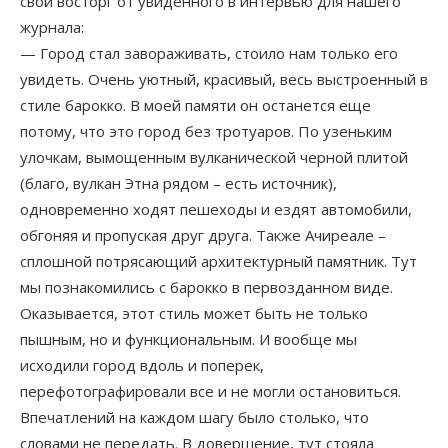
свой восторг от увиденного в интервью для нашего
журнала:
— Город стал завораживать, стоило нам только его
увидеть. Очень уютный, красивый, весь выстроенный в
стиле барокко. В моей памяти он останется еще
потому, что это город без тротуаров. По узеньким
улочкам, вымощенным вулканической черной плитой
(благо, вулкан Этна рядом – есть источник),
одновременно ходят пешеходы и ездят автомобили,
обгоняя и пропуская друг друга. Также Ачиреале –
сплошной потрясающий архитектурный памятник. Тут
мы познакомились с барокко в первозданном виде.
Оказывается, этот стиль может быть не только
пышным, но и функциональным. И вообще мы
исходили город вдоль и поперек,
перефотографировали все и не могли остановиться.
Впечатлений на каждом шагу было столько, что
словами не передать. В довершение, тут стояла