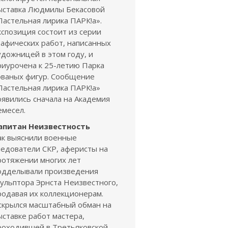
ыставка Людмилы Бекасовой
Пастельная лирика ПАРК!а».
кспозиция состоит из серии
рафических работ, написанных
удожницей в этом году, и
риурочена к 25-летию Парка
ованых фигур. Сообщение
Пастельная лирика ПАРК!а»
оявились сначала на Академия
емесел.
апитан Неизвестность
ак выяснили военные
ледователи СКР, аферисты на
ротяжении многих лет
одделывали произведения
кульптора Эрнста Неизвестного,
родавая их коллекционерам.
скрылся масштабный обман на
ыставке работ мастера,
роходившей в Третьяковской