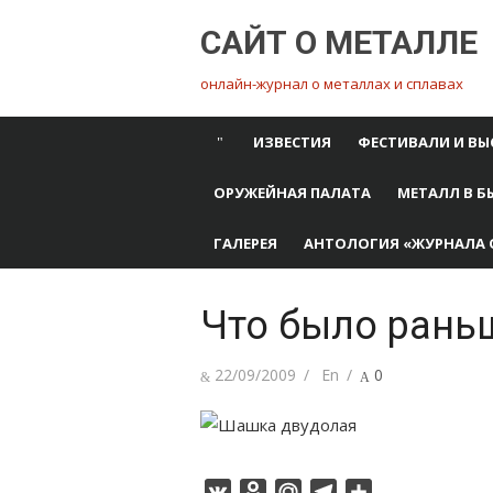
Перейти
САЙТ О МЕТАЛЛЕ
к
содержимому
онлайн-журнал о металлах и сплавах
ИЗВЕСТИЯ
ФЕСТИВАЛИ И ВЫ
ОРУЖЕЙНАЯ ПАЛАТА
МЕТАЛЛ В Б
ГАЛЕРЕЯ
АНТОЛОГИЯ «ЖУРНАЛА 
Что было раньш
Опубликовано
Автор
22/09/2009
En
0
VK
Odnoklassniki
Mail.Ru
Telegram
Отправить