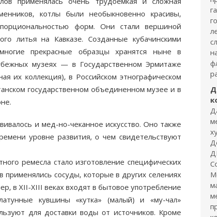
тлов применялась очень трудоемкая и сложная
г
менников, котлы были необыкновенно красивы,
г
ропорциональностью форм. Они стали вершиной
л
ого литья на Кавказе. Созданные кубачинскими
с
многие прекрасные образцы хранятся ныне в
н
ф
убежных музеях — в Государственном Эрмитаже
р
ная их коллекция), в Российском этнографическом
станском государственном объединенном музее и в
Д
к
не.
Д
м
вивалось и мед-но-чеканное искусство. Оно также
х
ремени уровне развития, о чем свидетельствуют
Д
Д
ного ремесла стало изготовление специфических
С
ев применялись сосуды, которые в других селениях
М
м
ер, в ХII-ХIII веках входят в бытовое употребление
м
латунные кувшины «кутка» (малый) и «му-чал»
п
льзуют для доставки воды от источников. Кроме