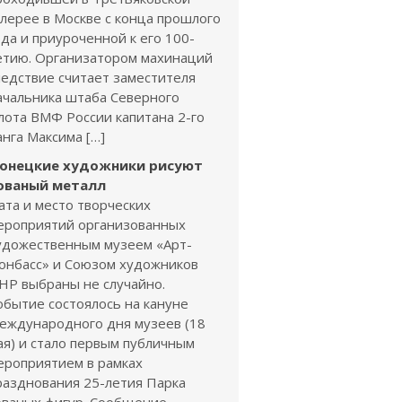
алерее в Москве с конца прошлого
ода и приуроченной к его 100-
етию. Организатором махинаций
ледствие считает заместителя
ачальника штаба Северного
лота ВМФ России капитана 2-го
анга Максима […]
онецкие художники рисуют
ованый металл
ата и место творческих
ероприятий организованных
удожественным музеем «Арт-
онбасс» и Союзом художников
НР выбраны не случайно.
обытие состоялось на кануне
еждународного дня музеев (18
ая) и стало первым публичным
ероприятием в рамках
разднования 25-летия Парка