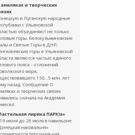
 земляках и творческих
вязях
онецкую и Луганскую народные
еспублики с Ульяновской
бластью объединяют не только
еловые горы. Белокузьминовские
калы и Святые Горы в ДНР;
енгилеевские горы в Ульяновской
бласти являются частью единого
елового пояса - отложений
оволжского моря,
уществовавшего 150…5 млн. лет
ому назад. Сообщение О
емляках и творческих связях
оявились сначала на Академия
емесел.
Пастельная лирика ПАРК!а»
 19 июня до 26 июля в павильоне
Донецкая наковальня»
кспонируется персональная