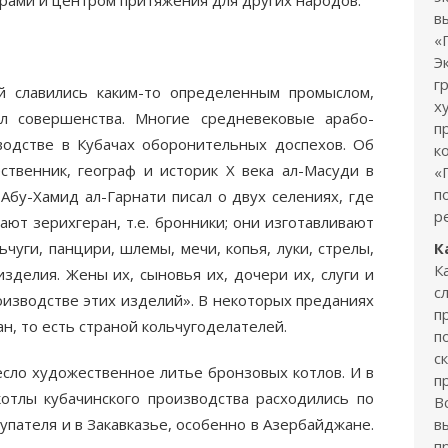
рами и центром притяжения для других народов.
в
«
Э
г
й славились каким-то определенным промыслом,
х
л совершенства. Многие средневековые арабо-
п
водстве в Кубачах оборонительных доспехов. Об
к
ественник, географ и историк Х века ал-Масуди в
«
п
 Абу-Хамид ал-Гарнати писал о двух селениях, где
р
ют зерихгеран, т.е. бронники; они изготавливают
чуги, панцири, шлемы, мечи, копья, луки, стрелы,
К
К
делия. Жены их, сыновья их, дочери их, слуги и
с
оизводстве этих изделий». В некоторых преданиях
п
н, то есть страной кольчугоделателей.
п
с
несло художественное литье бронзовых котлов. И в
п
отлы кубачинского производства расходились по
В
упателя и в Закавказье, особенно в Азербайджане.
в
п