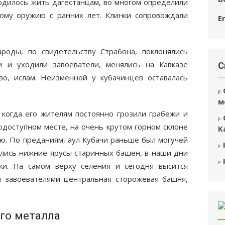
ходилось жить дагестанцам, во многом определили
ному оружию с ранних лет. Клинки сопровождали
E
роды, по свидетельству Страбона, поклонялись
и и уходили завоеватели, менялись на Кавказе
С
во, ислам. Неизменной у кубачинцев оставалась
м
 когда его жителям постоянно грозили грабежи и
одоступном месте, на очень крутом горном склоне
К
ью. По преданиям, аул Кубачи раньше был могучей
лись нижние ярусы старинных башен, в наши дни
ки. На самом верху селения и сегодня высится
 завоевателями центральная сторожевая башня,
го металла