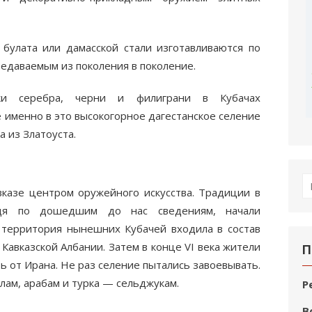
 булата или дамасской стали изготавливаются по
едаваемым из поколения в поколение.
вки серебра, черни и филиграни в Кубачах
ке именно в это высокогорное дагестанское селение
 из Златоуста.
П
вказе центром оружейного искусства. Традиции в
по
удя по дошедшим до нас сведениям, начали
я территория нынешних Кубачей входила в состав
Кавказской Албании. Затем в конце VI века жители
П
ь от Ирана. Не раз селение пытались завоевывать.
лам, арабам и турка — сельджукам.
Р
В