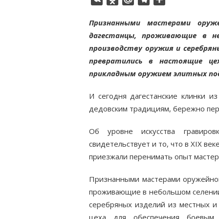
Признанными мастерами оруже
дагестанцы, проживающие в не
производству оружия и серебрян
превратились в настоящие це
прикладным оружием элитных под
И сегодня дагестанские клинки из
дедовским традициям, бережно пер
Об уровне искусства гравиро
свидетельствует и то, что в XIX ве
приезжали перенимать опыт мастера
Признанными мастерами оружейного
проживающие в небольшом селении 
серебряных изделий из местных и
цеха для обеспечения боевым 