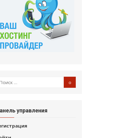
оиск
Поиск
:
анель управления
егистрация
ойти