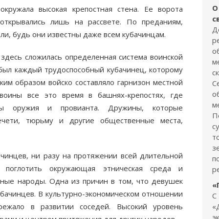
О
окружала высокая крепостная стена. Ее ворота
с
открывались лишь на рассвете. По преданиям,
Д
ли, будь они известны даже всем кубачинцам.
р
о
 здесь сложилась определенная система воинской
м
был каждый трудоспособный кубачинец, которому
с
аким образом войско составляло гарнизон местной
С
о
воины все это время в башнях-крепостях, где
м
сы оружия и провианта. Дружины, которые
П
мечети, тюрьму и другие общественные места,
с
т
з
чинцев, ни разу на протяжении всей длительной
п
 поглотить окружающая этническая среда и
р
ные народы. Одна из причин в том, что девушек
«
убачинцев. В культурно-экономическом отношении
С
ежало в развитии соседей. Высокий уровень
«
э