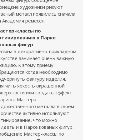
ованых фигур. Сообщение
онецкие художники рисуют
ованый металл появились сначала
а Академия ремесел.
астер-классы по
атинированию в Парке
ованых фигур
атина в декоративно-прикладном
скусстве занимает очень важную
озицию. К этому приёму
бращаются когда необходимо
одчеркнуть фактуру изделия,
мягчить яркость окрашенной
оверхности или создать эффект
тарины. Мастера
удожественного металла в своём
ворчестве активно используют
атинирование, что можно
видеть и в Парке кованых фигур.
ообщение Мастер-классы по