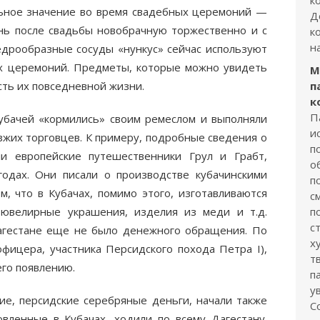
к
льное значение во время свадебных церемоний —
Д
нь после свадьбы новобрачную торжественно и с
к
н
едрообразные сосуды «нункус» сейчас используют
х церемоний. Предметы, которые можно увидеть
М
сть их повседневной жизни.
п
к
П
убачей «кормились» своим ремеслом и выполняли
и
зжих торговцев. К примеру, подробные сведения о
п
ли европейские путешественники Грул и Грабт,
о
одах. Они писали о производстве кубачинскими
п
м, что в Кубачах, помимо этого, изготавливаются
с
, ювелирные украшения, изделия из меди и т.д.
п
с
Дагестане еще не было денежного обращения. По
х
офицера, участника Персидского похода Петра I),
т
его появлению.
п
у
ие, персидские серебряные деньги, начали также
С
вленные в Кубачах, ходили по всему Дагестану.