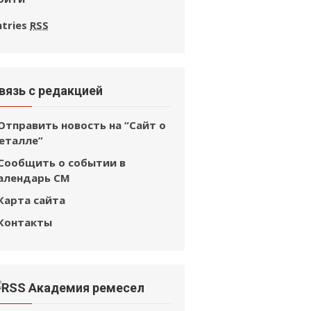
ntries
RSS
вязь с редакцией
Отправить новость на “Сайт о
еталле”
Сообщить о событии в
алендарь СМ
Карта сайта
Контакты
Академия ремесел