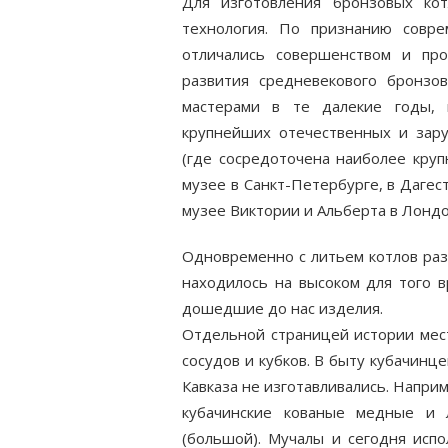
Для изготовления бронзовых ко
технология. По признанию совре
отличались совершен­ством и п
развития средневекового бронзов
мастерами в те далекие годы, 
крупнейших отечественных и зар
(где сосредоточена наиболее круп
музее в Санкт-Петербурге, в Даге
музее Виктории и Альберта в Лондо
Одновременно с литьем котлов раз
находилось на высоком для того в
дошедшие до нас изделия.
Отдельной страницей истории мест
сосудов и кубков. В быту кубачинц
Кавказа не изготавливались. Наприм
кубачинские кованые медные и 
(большой). Мучалы и сегодня испо