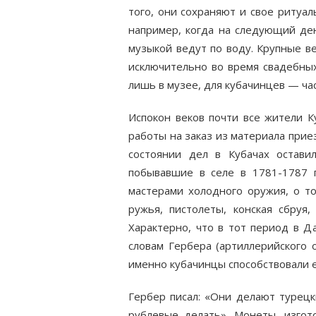
того, они сохраняют и свое ритуа
например, когда на следующий де
музыкой ведут по воду. Крупные в
исключительно во время свадебны
лишь в музее, для ку­бачинцев — ча
Испокон веков почти все жители К
работы на заказ из материала прие
состоянии дел в Кубачах остави
побывавшие в селе в 1781-1787 г
мастерами холодного оружия, о то
ружья, пистолеты, конская сбруя
Характерно, что в тот период в 
словам Гербера (артиллерийского 
именно кубачинцы способствовали 
Гербер писал: «Они делают турецк
рублевые делать». Монеты, изгото