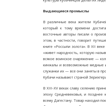
культуры кубачинцев делал их лиде
Выдающиеся промыслы
В различные века жители Кубаче
который к тому времени достига
восточные авторы писали о произ
этом, в частности, говорит путеш
книге «Россыпи золота». В XII веке
«живет народность, которую называ
всякое воинское снаряжение — коль
кинжалы и всевозможные медные из
служанки их — все они заняты в пр
Кубачи называют страной Зерихгера
В XIII-XV веках славу селению при
эпоху Средневековья, и позднее к
всему Дагестану. Товар находил пок