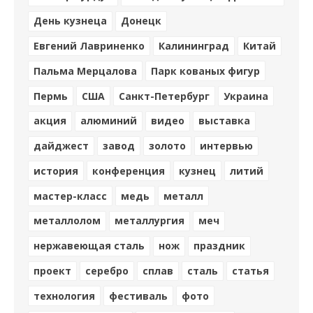
День кузнеца
Донецк
Евгений Лавриненко
Калининград
Китай
Пальма Мерцалова
Парк кованых фигур
Пермь
США
Санкт-Петербург
Украина
акция
алюминий
видео
выставка
дайджест
завод
золото
интервью
история
конференция
кузнец
литий
мастер-класс
медь
металл
металлолом
металлургия
меч
нержавеющая сталь
нож
праздник
проект
серебро
сплав
сталь
статья
технология
фестиваль
фото