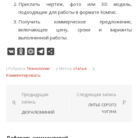
Прислать чертеж, фото или 3D модель,
подходящие для работы в формате Компас.
Получить коммерческое предложение,
включающее цену, сроки и варианты
выполненной работы.
VK
Odnoklassniki
Mail.Ru
Telegram
Отправить
Рубрика:
Технологии
Метка:
статья
Комментировать
Навигация
Предыдущая
Следующая запись
запись
по
ЛИТЬЕ СЕРОГО
записям
ЧУГУНА
ДЮРАЛЮМИНИЙ