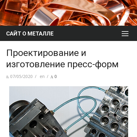
Перейти
к
содержимому
САЙТ О МЕТАЛЛЕ
Проектирование и
изготовление пресс-форм
Опубликовано
Автор
07/05/2020
en
0