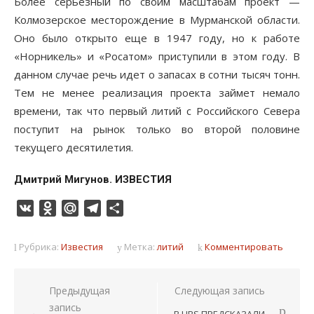
Более серьезный по своим масштабам проект —
Колмозерское месторождение в Мурманской области.
Оно было открыто еще в 1947 году, но к работе
«Норникель» и «Росатом» приступили в этом году. В
данном случае речь идет о запасах в сотни тысяч тонн.
Тем не менее реализация проекта займет немало
времени, так что первый литий с Российского Севера
поступит на рынок только во второй половине
текущего десятилетия.
Дмитрий Мигунов. ИЗВЕСТИЯ
VK
Odnoklassniki
Mail.Ru
Telegram
Отправить
Рубрика:
Известия
Метка:
литий
Комментировать
Навигация
Предыдущая
Следующая запись
запись
по
В UBS ПРЕДСКАЗАЛИ