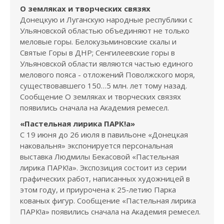
О земляках и творческих связях
Донецкую и Луганскую народные республики с
Ульяновской областью объединяют не только
меловые горы. Белокузьминовские скалы и
Святые Горы в ДНР; Сенгилеевские горы в
Ульяновской области являются частью единого
мелового пояса - отложений Поволжского моря,
существовавшего 150…5 млн. лет тому назад.
Сообщение О земляках и творческих связях
появились сначала на Академия ремесел.
«Пастельная лирика ПАРК!а»
С 19 июня до 26 июля в павильоне «Донецкая
наковальня» экспонируется персональная
выставка Людмилы Бекасовой «Пастельная
лирика ПАРК!а». Экспозиция состоит из серии
графических работ, написанных художницей в
этом году, и приурочена к 25-летию Парка
кованых фигур. Сообщение «Пастельная лирика
ПАРК!а» появились сначала на Академия ремесел.