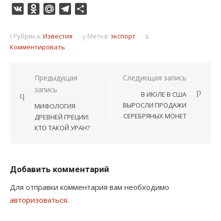
VK
Odnoklassniki
Mail.Ru
Telegram
Отправить
Рубрика:
Известия
Метка:
экспорт
Комментировать
Навигация
Предыдущая
Следующая запись
запись
по
В ИЮЛЕ В США
записям
ВЫРОСЛИ ПРОДАЖИ
МИФОЛОГИЯ
СЕРЕБРЯНЫХ МОНЕТ
ДРЕВНЕЙ ГРЕЦИИ:
КТО ТАКОЙ УРАН?
Добавить комментарий
Для отправки комментария вам необходимо
авторизоваться
.