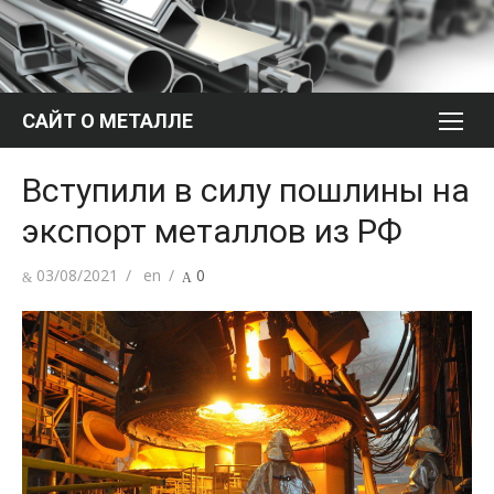
Перейти
к
содержимому
САЙТ О МЕТАЛЛЕ
Вступили в силу пошлины на
экспорт металлов из РФ
Опубликовано
Автор
03/08/2021
en
0