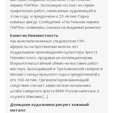
лирика ПАРК!а». Экспозиция состоит из серии
графических работ, написанных художницей в
этом году, и приурочена к 25-летию Парка
кованых фигур. Сообщение «Пастельная лирика
ПАРК!а» появились сначала на Академия ремесел.
Капитан Неизвестность
Как выяснили военные следователи СКР,
аферисты на протяжении многих лет
подделывали произведения скульптора Эрнста
Неизвестного, продавая их коллекционерам.
Вскрылся масштабный обман на выставке работ
мастера, проходившей в Третьяковской галерее в
Москве с конца прошлого года и приуроченной к
его 100-летию. Организатором махинаций
следствие считает заместителя начальника
штаба Северного флота ВМФ России капитана 2-
го ранга Максима […]
Донецкие художники рисуют кованый
металл