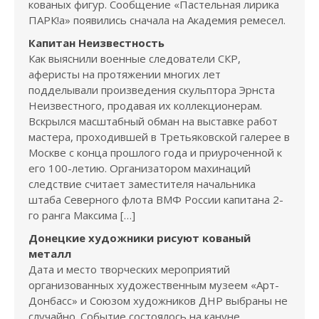
кованых фигур. Сообщение «Пастельная лирика
ПАРК!а» появились сначала на Академия ремесел.
Капитан Неизвестность
Как выяснили военные следователи СКР,
аферисты на протяжении многих лет
подделывали произведения скульптора Эрнста
Неизвестного, продавая их коллекционерам.
Вскрылся масштабный обман на выставке работ
мастера, проходившей в Третьяковской галерее в
Москве с конца прошлого года и приуроченной к
его 100-летию. Организатором махинаций
следствие считает заместителя начальника
штаба Северного флота ВМФ России капитана 2-
го ранга Максима […]
Донецкие художники рисуют кованый
металл
Дата и место творческих мероприятий
организованных художественным музеем «Арт-
Донбасс» и Союзом художников ДНР выбраны не
случайно. Событие состоялось на кануне