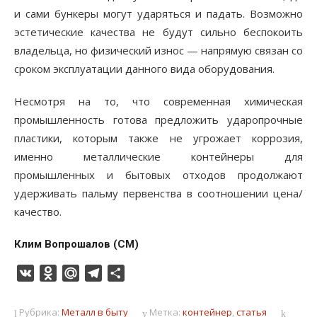
и сами бункеры могут ударяться и падать. Возможно
эстетические качества не будут сильно беспокоить
владельца, но физический износ — напрямую связан со
сроком эксплуатации данного вида оборудования.
Несмотря на то, что современная химическая
промышленность готова предложить ударопрочные
пластики, которым также не угрожает коррозия,
именно металлические контейнеры для
промышленных и бытовых отходов продолжают
удерживать пальму первенства в соотношении цена/
качество.
Клим Вопрошалов (СМ)
VK
Odnoklassniki
Mail.Ru
Telegram
Отправить
Рубрика:
Металл в быту
Метка:
контейнер
,
статья