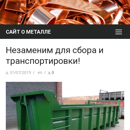
Перейти
к
содержимому
САЙТ О МЕТАЛЛЕ
Незаменим для сбора и
транспортировки!
Опубликовано
Автор
31/07/2019
en
0