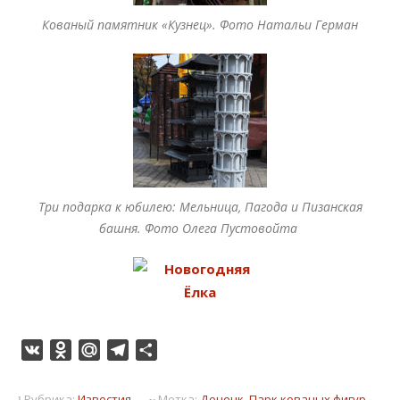
Кованый памятник «Кузнец». Фото Натальи Герман
Три подарка к юбилею: Мельница, Пагода и Пизанская
башня. Фото Олега Пустовойта
VK
Odnoklassniki
Mail.Ru
Telegram
Отправить
Рубрика:
Известия
Метка:
Донецк
,
Парк кованых фигур
,