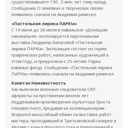
существовавшего 150…5 млн. лет тому назад.
Сообщение О земляках и творческих связях
появились сначала на Академия ремесел.
«Пастельная лирика ПАРК!а»
С 19 июня до 26 июля в павильоне «Донецкая
наковальня» экспонируется персональная
выставка Людмилы Бекасовой «Пастельная
лирика ПАРК!а». Экспозиция состоит из серии
графических работ, написанных художницей в
этом году, и приурочена к 25-летию Парка
кованых фигур. Сообщение «Пастельная лирика
ПАРК!а» появились сначала на Академия ремесел.
Капитан Неизвестность
Как выяснили военные следователи СКР,
аферисты на протяжении многих лет
подделывали произведения скульптора Эрнста
Неизвестного, продавая их коллекционерам.
Вскрылся масштабный обман на выставке работ
мастера, проходившей в Третьяковской галерее в
Москве с конца прошлого года и приуроченной к