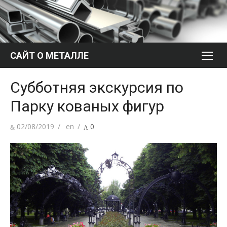
Перейти
к
содержимому
САЙТ О МЕТАЛЛЕ
Субботняя экскурсия по
Парку кованых фигур
Опубликовано
Автор
02/08/2019
en
0