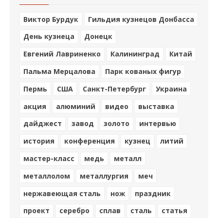
Виктор Бурдук
Гильдия кузнецов Донбасса
День кузнеца
Донецк
Евгений Лавриненко
Калининград
Китай
Пальма Мерцалова
Парк кованых фигур
Пермь
США
Санкт-Петербург
Украина
акция
алюминий
видео
выставка
дайджест
завод
золото
интервью
история
конференция
кузнец
литий
мастер-класс
медь
металл
металлолом
металлургия
меч
нержавеющая сталь
нож
праздник
проект
серебро
сплав
сталь
статья