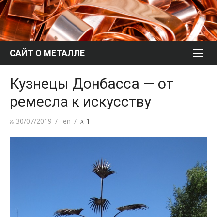
Перейти
к
содержимому
САЙТ О МЕТАЛЛЕ
Кузнецы Донбасса — от
ремесла к искусству
Опубликовано
Автор
30/07/2019
en
1