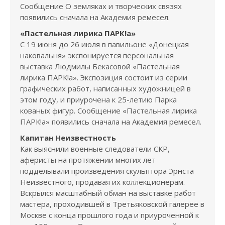
Сообщение О земляках и творческих связях
появились сначала на Академия ремесел.
«Пастельная лирика ПАРК!а»
С 19 июня до 26 июля в павильоне «Донецкая
наковальня» экспонируется персональная
выставка Людмилы Бекасовой «Пастельная
лирика ПАРК!а». Экспозиция состоит из серии
графических работ, написанных художницей в
этом году, и приурочена к 25-летию Парка
кованых фигур. Сообщение «Пастельная лирика
ПАРК!а» появились сначала на Академия ремесел.
Капитан Неизвестность
Как выяснили военные следователи СКР,
аферисты на протяжении многих лет
подделывали произведения скульптора Эрнста
Неизвестного, продавая их коллекционерам.
Вскрылся масштабный обман на выставке работ
мастера, проходившей в Третьяковской галерее в
Москве с конца прошлого года и приуроченной к