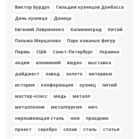
Виктор Бурдук
Гильдия кузнецов Донбасса
День кузнеца
Донецк
Евгений Лавриненко
Калининград
Китай
Пальма Мерцалова
Парк кованых фигур
Пермь
США
Санкт-Петербург
Украина
акция
алюминий
видео
выставка
дайджест
завод
золото
интервью
история
конференция
кузнец
литий
мастер-класс
медь
металл
металлолом
металлургия
меч
нержавеющая сталь
нож
праздник
проект
серебро
сплав
сталь
статья