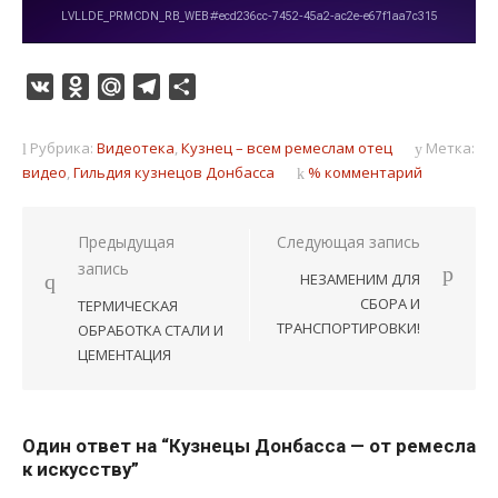
VK
Odnoklassniki
Mail.Ru
Telegram
Отправить
Рубрика:
Видеотека
,
Кузнец – всем ремеслам отец
Метка:
видео
,
Гильдия кузнецов Донбасса
% комментарий
Навигация
Предыдущая
Следующая запись
запись
по
НЕЗАМЕНИМ ДЛЯ
записям
СБОРА И
ТЕРМИЧЕСКАЯ
ТРАНСПОРТИРОВКИ!
ОБРАБОТКА СТАЛИ И
ЦЕМЕНТАЦИЯ
Один ответ на “Кузнецы Донбасса — от ремесла
к искусству”