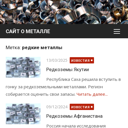
Перейти
к
содержимому
САЙТ О МЕТАЛЛЕ
Метка:
редкие металлы
Опубликовано
13/03/2025
ИЗВЕСТИЯ
Редкоземы Якутии
Республика Саха решила вступить в
гонку за редкоземельными металлами. Регион
собирается оценить свои запасы.
Читать далее...
Опубликовано
09/12/2024
ИЗВЕСТИЯ
Редкоземы Афганистана
Россия начала исследования