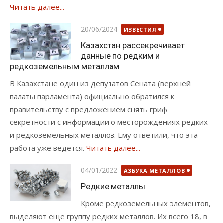
Читать далее...
Опубликовано
20/06/2024
ИЗВЕСТИЯ
Казахстан рассекречивает
данные по редким и
редкоземельным металлам
В Казахстане один из депутатов Сената (верхней
палаты парламента) официально обратился к
правительству с предложением снять гриф
секретности с информации о месторождениях редких
и редкоземельных металлов. Ему ответили, что эта
работа уже ведётся.
Читать далее...
Опубликовано
04/01/2022
АЗБУКА МЕТАЛЛОВ
Редкие металлы
Кроме редкоземельных элементов,
выделяют еще группу редких металлов. Их всего 18, в