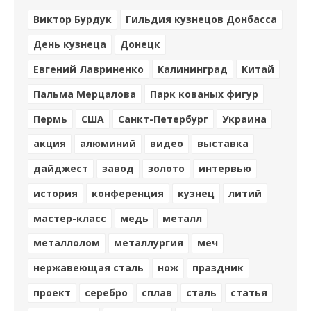
Виктор Бурдук
Гильдия кузнецов Донбасса
День кузнеца
Донецк
Евгений Лавриненко
Калининград
Китай
Пальма Мерцалова
Парк кованых фигур
Пермь
США
Санкт-Петербург
Украина
акция
алюминий
видео
выставка
дайджест
завод
золото
интервью
история
конференция
кузнец
литий
мастер-класс
медь
металл
металлолом
металлургия
меч
нержавеющая сталь
нож
праздник
проект
серебро
сплав
сталь
статья