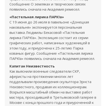
Сообщение О земляках и творческих связях
появились сначала на Академия ремесел.
«Пастельная лирика ПАРК!а»
С 19 июня до 26 июля в павильоне «Донецкая
наковальня» экспонируется персональная
выставка Людмилы Бекасовой «Пастельная
лирика ПАРК!а». Экспозиция состоит из серии
графических работ, написанных художницей в
этом году, и приурочена к 25-летию Парка
кованых фигур. Сообщение «Пастельная лирика
ПАРК!а» появились сначала на Академия ремесел.
Капитан Неизвестность
Как выяснили военные следователи СКР,
аферисты на протяжении многих лет
подделывали произведения скульптора Эрнста
Неизвестного, продавая их коллекционерам.
Вскрылся масштабный обман на выставке работ
мастера, проходившей в Третьяковской галерее в
Москве с конца прошлого года и приуроченной к