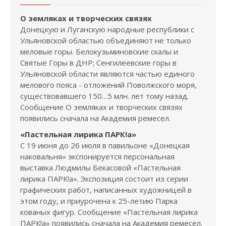
О земляках и творческих связях
Донецкую и Луганскую народные республики с
Ульяновской областью объединяют не только
меловые горы. Белокузьминовские скалы и
Святые Горы в ДНР; Сенгилеевские горы в
Ульяновской области являются частью единого
мелового пояса - отложений Поволжского моря,
существовавшего 150…5 млн. лет тому назад.
Сообщение О земляках и творческих связях
появились сначала на Академия ремесел.
«Пастельная лирика ПАРК!а»
С 19 июня до 26 июля в павильоне «Донецкая
наковальня» экспонируется персональная
выставка Людмилы Бекасовой «Пастельная
лирика ПАРК!а». Экспозиция состоит из серии
графических работ, написанных художницей в
этом году, и приурочена к 25-летию Парка
кованых фигур. Сообщение «Пастельная лирика
ПАРК!а» появились сначала на Академия ремесел.