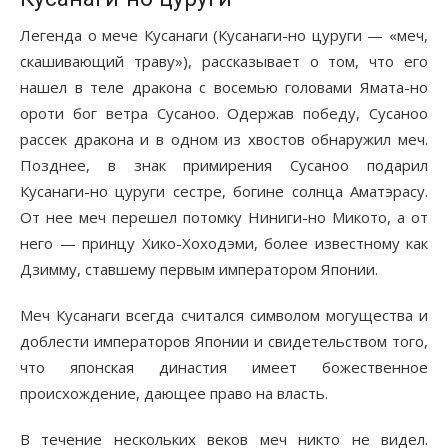
Легенда о мече Кусанаги (Кусанаги-но цуруги — «меч,
скашивающий траву»), рассказывает о том, что его
нашел в теле дракона с восемью головами Ямата-но
ороти бог ветра Сусаноо. Одержав победу, Сусаноо
рассек дракона и в одном из хвостов обнаружил меч.
Позднее, в знак примирения Сусаноо подарил
Кусанаги-но цуруги сестре, богине солнца Аматэрасу.
От нее меч перешел потомку Ниниги-но Микото, а от
него — принцу Хико-Хоходэми, более известному как
Дзимму, ставшему первым императором Японии.
Меч Кусанаги всегда считался символом могущества и
доблести императоров Японии и свидетельством того,
что японская династия имеет божественное
происхождение, дающее право на власть.
В течение нескольких веков меч никто не видел.