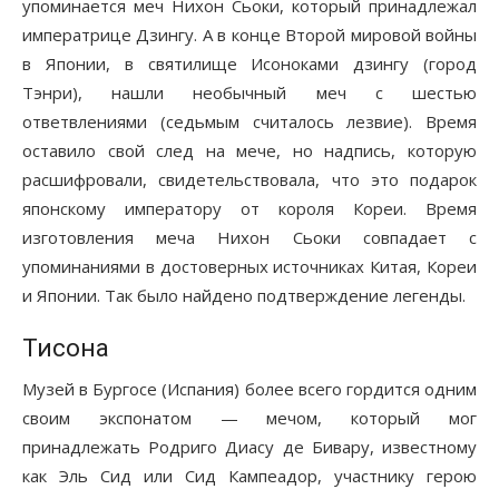
упоминается меч Нихон Сьоки, который принадлежал
императрице Дзингу. А в конце Второй мировой войны
в Японии, в святилище Исоноками дзингу (город
Тэнри), нашли необычный меч с шестью
ответвлениями (седьмым считалось лезвие). Время
оставило свой след на мече, но надпись, которую
расшифровали, свидетельствовала, что это подарок
японскому императору от короля Кореи. Время
изготовления меча Нихон Сьоки совпадает с
упоминаниями в достоверных источниках Китая, Кореи
и Японии. Так было найдено подтверждение легенды.
Тисона
Музей в Бургосе (Испания) более всего гордится одним
своим экспонатом — мечом, который мог
принадлежать Родриго Диасу де Бивару, известному
как Эль Сид или Сид Кампеадор, участнику герою