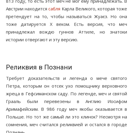
813 году, то есть этот меч не мог ему принадлежать. В
Австрии находится
сабля
Карла Великого, которая тоже
претендует на то, чтобы называться Жуаєз. Но она
тоже датируется X веком. Есть версия, что меч
принадлежал вождю гуннов Аттиле, но знатоки
истории отвергают и эту версию.
Реликвия в Познани
Требует доказательств и легенда о мече святого
Петра, которым он отсек ухо помощнику верховного
жреца в Гефсиманском саду. По легенде, меч и святой
Грааль были перевезены в Англию Иосифом
Аримафейским. В 986 году меч якобы оказывается в
Польше. Но тот же самый ли это клинок? Несмотря на
сомнения, меч считался реликвией и остался в городе
Познань.