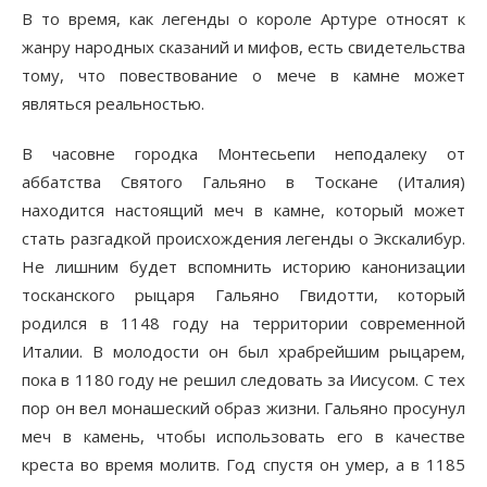
В то время, как легенды о короле Артуре относят к
жанру народных сказаний и мифов, есть свидетельства
тому, что повествование о мече в камне может
являться реальностью.
В часовне городка Монтесьепи неподалеку от
аббатства Святого Гальяно в Тоскане (Италия)
находится настоящий меч в камне, который может
стать разгадкой происхождения легенды о Экскалибур.
Не лишним будет вспомнить историю канонизации
тосканского рыцаря Гальяно Гвидотти, который
родился в 1148 году на территории современной
Италии. В молодости он был храбрейшим рыцарем,
пока в 1180 году не решил следовать за Иисусом. С тех
пор он вел монашеский образ жизни. Гальяно просунул
меч в камень, чтобы использовать его в качестве
креста во время молитв. Год спустя он умер, а в 1185