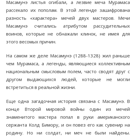
Масамунэ листья огибали, а лезвие меча Мурамаса
рассекало их пополам. В этой легенде зашифрована
разность «характера» мечей двух мастеров. Мечи
Масамунэ считались атрибутом рассудительных
воинов, которые не обнажали клинок, не имея для
этого весомых причин.
На самом же деле Масамунэ (1288-1328) жил раньше
чем Мурамаса, а легенды, являющиеся коллективным
национальным смысловым полем, часто сводят друг с
другом выдающихся людей, которые не могли
встретиться в реальной жизни.
Еще одна загадочная история связана с Масамунэ. В
конце Второй мировой войны один из мечей
знаменитого мастера попал в руки американского
сержанта Колд Бимору, и он повез его как сувенир на
родину. Но ни солдат, ни меч не были найдены.