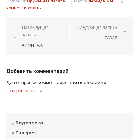
Рубрика:
Оружейная палата
Метка:
легенда
,
меч
Комментировать
Навигация
Предыдущая
Следующая запись
запись
по
САБЛЯ
записям
АФФИНАЖ
Добавить комментарий
Для отправки комментария вам необходимо
авторизоваться
.
Видеотека
Галерея