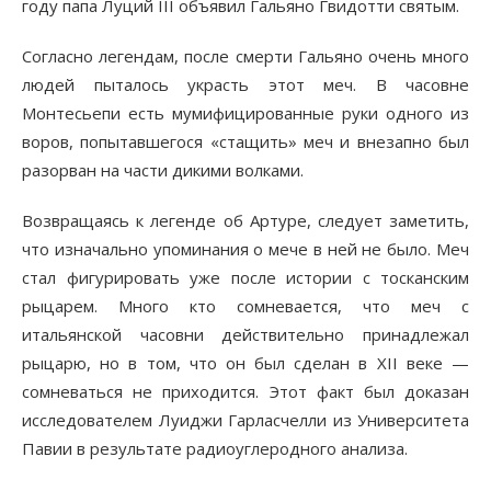
году папа Луций III объявил Гальяно Гвидотти святым.
Согласно легендам, после смерти Гальяно очень много
людей пыталось украсть этот меч. В часовне
Монтесьепи есть мумифицированные руки одного из
воров, попытавшегося «стащить» меч и внезапно был
разорван на части дикими волками.
Возвращаясь к легенде об Артуре, следует заметить,
что изначально упоминания о мече в ней не было. Меч
стал фигурировать уже после истории с тосканским
рыцарем. Много кто сомневается, что меч с
итальянской часовни действительно принадлежал
рыцарю, но в том, что он был сделан в XII веке —
сомневаться не приходится. Этот факт был доказан
исследователем Луиджи Гарласчелли из Университета
Павии в результате радиоуглеродного анализа.