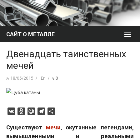
Перейти
к
содержимому
САЙТ О МЕТАЛЛЕ
Двенадцать таинственных
мечей
Опубликовано
Автор
18/05/2015
En
0
VK
Odnoklassniki
Mail.Ru
Telegram
Отправить
Существуют
мечи
, окутанные легендами,
вымышленными и реальными