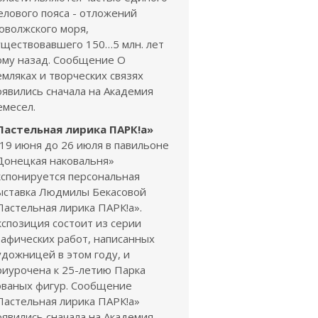
елового пояса - отложений
оволжского моря,
уществовавшего 150…5 млн. лет
ому назад. Сообщение О
емляках и творческих связях
оявились сначала на Академия
емесел.
Пастельная лирика ПАРК!а»
 19 июня до 26 июля в павильоне
Донецкая наковальня»
кспонируется персональная
ыставка Людмилы Бекасовой
Пастельная лирика ПАРК!а».
кспозиция состоит из серии
рафических работ, написанных
удожницей в этом году, и
риурочена к 25-летию Парка
ованых фигур. Сообщение
Пастельная лирика ПАРК!а»
оявились сначала на Академия