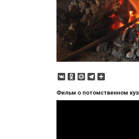
VK
Odnoklassniki
Mail.Ru
Telegram
Отправить
Фильм о потомственном куз