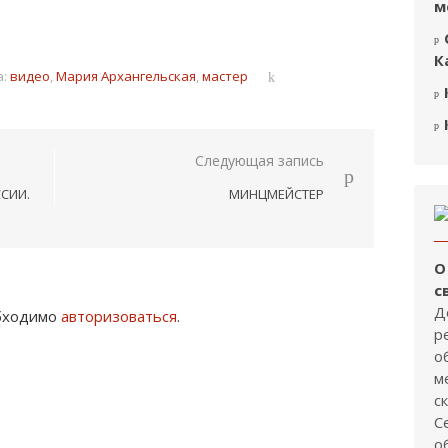
м
К
а:
видео
,
Мария Архангельская
,
мастер
Следующая запись
СИИ.
МИНЦМЕЙСТЕР
О
с
Д
обходимо
авторизоваться
.
р
о
м
с
С
о