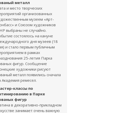
ованый металл
ата и место творческих
ероприятий организованных
удожественным музеем «Арт-
онбасс» и Союзом художников
НР выбраны не случайно.
обытие состоялось на кануне
еждународного дня музеев (18
ая) и стало первым публичным
ероприятием в рамках
разднования 25-летия Парка
ованых фигур. Сообщение
онецкие художники рисуют
ованый металл появились сначала
а Академия ремесел.
астер-классы по
атинированию в Парке
ованых фигур
атина в декоративно-прикладном
скусстве занимает очень важную