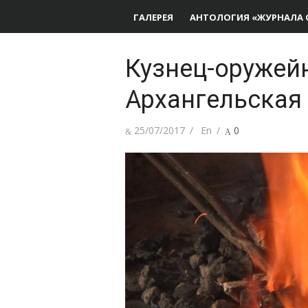
ГАЛЕРЕЯ
АНТОЛОГИЯ «ЖУРНАЛА 
Кузнец-оружей
Архангельская
Опубликовано
Автор
25/07/2017
En
0