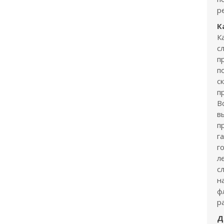
р
К
К
с
п
п
с
п
В
в
п
г
г
л
с
н
ф
р
Д