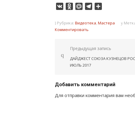
VK
Odnoklassniki
Mail.Ru
Telegram
Отправить
Рубрика:
Видеотека
,
Мастера
Метк
Комментировать
Навигация
Предыдущая запись
по
ДАЙДЖЕСТ СОЮЗА КУЗНЕЦОВ РОС
записям
ИЮЛЬ 2017
Добавить комментарий
Для отправки комментария вам не