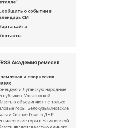
еталле”
Сообщить о событии в
алендарь СМ
Карта сайта
Контакты
Академия ремесел
 земляках и творческих
вязях
онецкую и Луганскую народные
еспублики с Ульяновской
бластью объединяют не только
еловые горы. Белокузьминовские
калы и Святые Горы в ДНР;
енгилеевские горы в Ульяновской
бласти являются частью единого