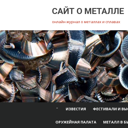
Перейти
САЙТ О МЕТАЛЛЕ
к
содержимому
онлайн-журнал о металлах и сплавах
ИЗВЕСТИЯ
ФЕСТИВАЛИ И ВЫ
ОРУЖЕЙНАЯ ПАЛАТА
МЕТАЛЛ В Б