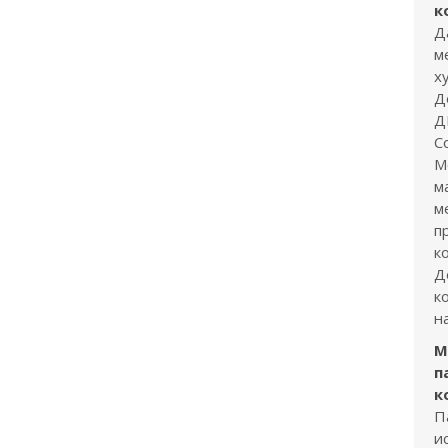
к
Д
м
х
Д
Д
С
М
м
м
п
к
Д
к
н
М
п
к
П
и