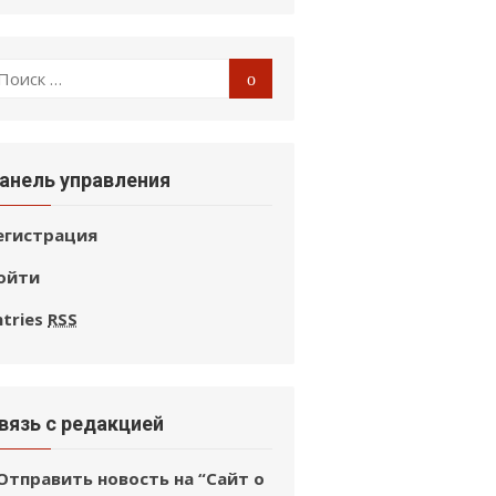
оиск
Поиск
:
анель управления
егистрация
ойти
ntries
RSS
вязь с редакцией
Отправить новость на “Сайт о