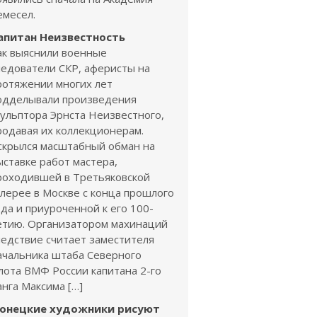
емесел.
апитан Неизвестность
ак выяснили военные
ледователи СКР, аферисты на
ротяжении многих лет
одделывали произведения
кульптора Эрнста Неизвестного,
родавая их коллекционерам.
скрылся масштабный обман на
ыставке работ мастера,
роходившей в Третьяковской
алерее в Москве с конца прошлого
ода и приуроченной к его 100-
етию. Организатором махинаций
ледствие считает заместителя
ачальника штаба Северного
лота ВМФ России капитана 2-го
анга Максима […]
онецкие художники рисуют