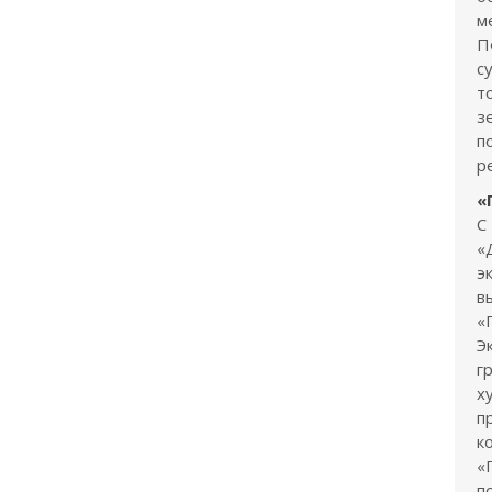
м
П
с
т
з
п
р
«
С
«
э
в
«
Э
г
х
п
к
«
п