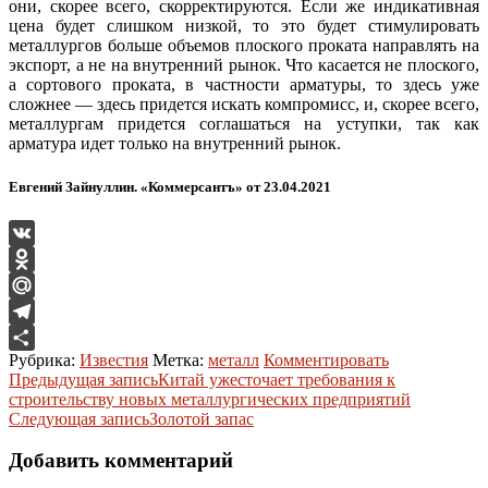
они, скорее всего, скорректируются. Если же индикативная
цена будет слишком низкой, то это будет стимулировать
металлургов больше объемов плоского проката направлять на
экспорт, а не на внутренний рынок. Что касается не плоского,
а сортового проката, в частности арматуры, то здесь уже
сложнее — здесь придется искать компромисс, и, скорее всего,
металлургам придется соглашаться на уступки, так как
арматура идет только на внутренний рынок.
Евгений Зайнуллин. «Коммерсантъ» от 23.04.2021
VK
Odnoklassniki
Mail.Ru
Telegram
Рубрика:
Известия
Метка:
металл
Комментировать
Отправить
Навигация
Предыдущая запись
Китай ужесточает требования к
строительству новых металлургических предприятий
по
Следующая запись
Золотой запас
записям
Добавить комментарий