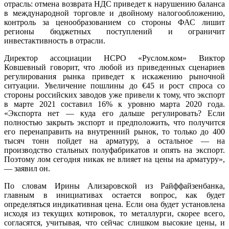
отрасль: отмена возврата НДС приведет к нарушению баланса
в международной торговле и двойному налогообложению,
контроль за ценообразованием со стороны ФАС лишит
регионы бюджетных поступлений и ограничит
инвестактивность в отрасли.
Директор ассоциации НСРО «Руслом.ком» Виктор
Ковшевный говорит, что любой из приведенных сценариев
регулирования рынка приведет к искажению рыночной
ситуации. Увеличение пошлины до €45 и рост спроса со
стороны российских заводов уже привели к тому, что экспорт
в марте 2021 составил 16% к уровню марта 2020 года.
«Экспорта нет — куда его дальше регулировать? Если
полностью закрыть экспорт и предположить, что получится
его перенаправить на внутренний рынок, то только до 400
тысяч тонн пойдет на арматуру, а остальное — на
производство стальных полуфабрикатов и опять на экспорт.
Поэтому лом сегодня никак не влияет на цены на арматуру»,
— заявил он.
По словам Ирины Ализаровской из Райффайзенбанка,
главным в инициативах остается вопрос, как будет
определяться индикативная цена. Если она будет установлена
исходя из текущих котировок, то металлурги, скорее всего,
согласятся, учитывая, что сейчас слишком высокие цены, и