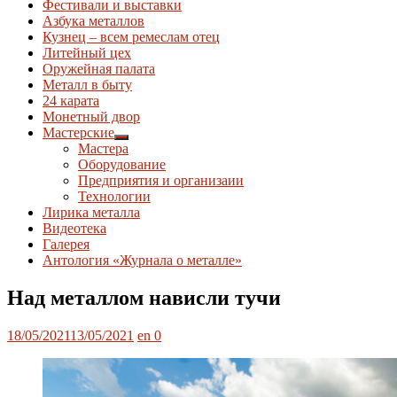
Фестивали и выставки
Азбука металлов
Кузнец – всем ремеслам отец
Литейный цех
Оружейная палата
Металл в быту
24 карата
Монетный двор
Мастерские
Показывать
Мастера
подменю
Оборудование
Предприятия и организаии
Технологии
Лирика металла
Видеотека
Галерея
Антология «Журнала о металле»
Над металлом нависли тучи
Опубликовано
Автор
18/05/2021
13/05/2021
en
0