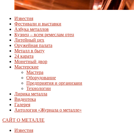
Известия
Фестивали и выставки
Азбука металлов
Кузнец – всем ремеслам отец
Литейный цех
Оружейная палата
Металл в быту
24 карата
Монетный двор
Мастерские
Мастера
Оборудование
Предприятия и организаии
Технологии
Лирика металла
Видеотека
Галерея
Антология «Журнала о металле»
САЙТ О МЕТАЛЛЕ
Известия