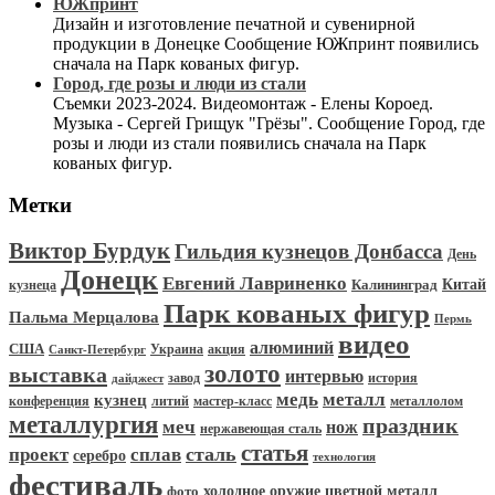
ЮЖпринт
Дизайн и изготовление печатной и сувенирной
продукции в Донецке Сообщение ЮЖпринт появились
сначала на Парк кованых фигур.
Город, где розы и люди из стали
Съемки 2023-2024. Видеомонтаж - Елены Короед.
Музыка - Сергей Грищук "Грёзы". Сообщение Город, где
розы и люди из стали появились сначала на Парк
кованых фигур.
Метки
Виктор Бурдук
Гильдия кузнецов Донбасса
День
Донецк
Евгений Лавриненко
Китай
Калининград
кузнеца
Парк кованых фигур
Пальма Мерцалова
Пермь
видео
алюминий
США
Украина
акция
Санкт-Петербург
золото
выставка
интервью
история
завод
дайджест
медь
металл
кузнец
конференция
мастер-класс
металлолом
литий
металлургия
праздник
меч
нож
нержавеющая сталь
статья
сталь
проект
сплав
серебро
технология
фестиваль
цветной металл
фото
холодное оружие