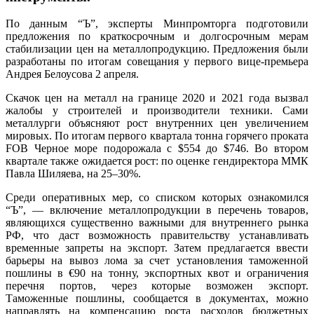
По данным “Ъ”, эксперты Минпромторга подготовили
предложения по краткосрочным и долгосрочным мерам
стабилизации цен на металлопродукцию. Предложения были
разработаны по итогам совещания у первого вице-премьера
Андрея Белоусова 2 апреля.
Скачок цен на металл на границе 2020 и 2021 года вызвал
жалобы у строителей и производители техники. Сами
металлурги объясняют рост внутренних цен увеличением
мировых. По итогам первого квартала тонна горячего проката
FOB Черное море подорожала с $554 до $746. Во втором
квартале также ожидается рост: по оценке гендиректора ММК
Павла Шиляева, на 25–30%.
Среди оперативных мер, со списком которых ознакомился
“Ъ”, — включение металлопродукции в перечень товаров,
являющихся существенно важными для внутреннего рынка
РФ, что даст возможность правительству устанавливать
временные запреты на экспорт. Затем предлагается ввести
барьеры на вывоз лома за счет установления таможенной
пошлины в €90 на тонну, экспортных квот и ограничения
перечня портов, через которые возможен экспорт.
Таможенные пошлины, сообщается в документах, можно
направлять на компенсацию роста расходов бюджетных