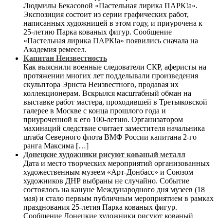
Людмилы Бекасовой «Пастельная лирика ПАРК!а».
Экспозиция состоит из серии графических работ,
написанных художницей в этом году, и приурочена к
25-летию Парка кованых фигур. Сообщение
«Пастельная лирика ПАРК!а» появились сначала на
Академия ремесел.
Капитан Неизвестность
Как выяснили военные следователи СКР, аферисты на
протяжении многих лет подделывали произведения
скульптора Эрнста Неизвестного, продавая их
коллекционерам. Вскрылся масштабный обман на
выставке работ мастера, проходившей в Третьяковской
галерее в Москве с конца прошлого года и
приуроченной к его 100-летию. Организатором
махинаций следствие считает заместителя начальника
штаба Северного флота ВМФ России капитана 2-го
ранга Максима […]
Донецкие художники рисуют кованый металл
Дата и место творческих мероприятий организованных
художественным музеем «Арт-Донбасс» и Союзом
художников ДНР выбраны не случайно. Событие
состоялось на кануне Международного дня музеев (18
мая) и стало первым публичным мероприятием в рамках
празднования 25-летия Парка кованых фигур.
Сообщение Донецкие художники рисуют кованый