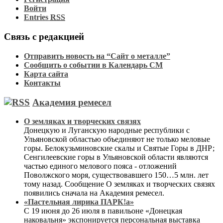
Войти
Entries
RSS
Связь с редакцией
Отправить новость на “Сайт о металле”
Сообщить о событии в Календарь СМ
Карта сайта
Контакты
Академия ремесел
О земляках и творческих связях
Донецкую и Луганскую народные республики с
Ульяновской областью объединяют не только меловые
горы. Белокузьминовские скалы и Святые Горы в ДНР;
Сенгилеевские горы в Ульяновской области являются
частью единого мелового пояса - отложений
Поволжского моря, существовавшего 150…5 млн. лет
тому назад. Сообщение О земляках и творческих связях
появились сначала на Академия ремесел.
«Пастельная лирика ПАРК!а»
С 19 июня до 26 июля в павильоне «Донецкая
наковальня» экспонируется персональная выставка