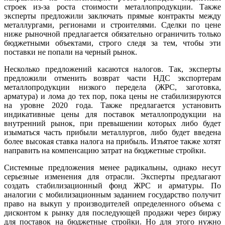
строек из-за роста стоимости металлопродукции. Также
эксперты предложили заключать прямые контракты между
металлургами, регионами и строителями. Сделки по цене
ниже рыночной предлагается обязательно ограничить только
бюджетными объектами, строго следя за тем, чтобы эти
поставки не попали на черный рынок.
Несколько предложений касаются налогов. Так, эксперты
предложили отменить возврат части НДС экспортерам
металлопродукции низкого передела (ЖРС, заготовка,
арматура) и лома до тех пор, пока цены не стабилизируются
на уровне 2020 года. Также предлагается установить
индикативные цены для поставок металлопродукции на
внутренний рынок, при превышении которых либо будет
изыматься часть прибыли металлургов, либо будет введена
более высокая ставка налога на прибыль. Изъятое также хотят
направить на компенсацию затрат на бюджетные стройки.
Системные предложения менее радикальны, однако несут
серьезные изменения для отрасли. Эксперты предлагают
создать стабилизационный фонд ЖРС и арматуры. По
аналогии с мобилизационным заданием государство получит
право на выкуп у производителей определенного объема с
дисконтом к рынку для последующей продажи через биржу
для поставок на бюджетные стройки. Но для этого нужно