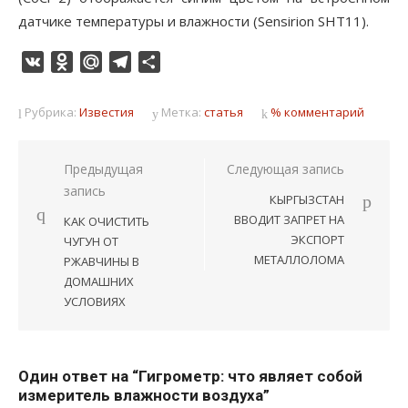
датчике температуры и влажности (Sensirion SHT11).
VK
Odnoklassniki
Mail.Ru
Telegram
Отправить
Рубрика:
Известия
Метка:
статья
% комментарий
Навигация
Предыдущая
Следующая запись
запись
по
КЫРГЫЗСТАН
записям
ВВОДИТ ЗАПРЕТ НА
КАК ОЧИСТИТЬ
ЭКСПОРТ
ЧУГУН ОТ
МЕТАЛЛОЛОМА
РЖАВЧИНЫ В
ДОМАШНИХ
УСЛОВИЯХ
Один ответ на “Гигрометр: что являет собой
измеритель влажности воздуха”