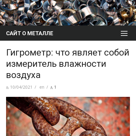
Перейти
к
содержимому
САЙТ О МЕТАЛЛЕ
Гигрометр: что являет собой
измеритель влажности
воздуха
Опубликовано
Автор
10/04/2021
en
1