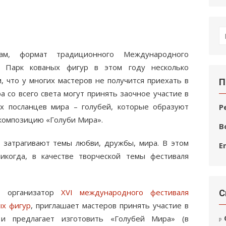
П
по
вам, формат традиционного Международного
ва Парк кованых фигур в этом году несколько
, что у многих мастеров не получится приехать в
П
а со всего света могут принять заочное участие в
их посланцев мира – голубей, которые образуют
Р
композицию «Голуби Мира».
В
 затрагивают темы любви, дружбы, мира. В этом
E
икогда, в качестве творческой темы фестиваля
к организатор
XVI международного фестиваля
С
ых фигур
, приглашает мастеров принять участие в
и предлагает изготовить «Голубей Мира» (в