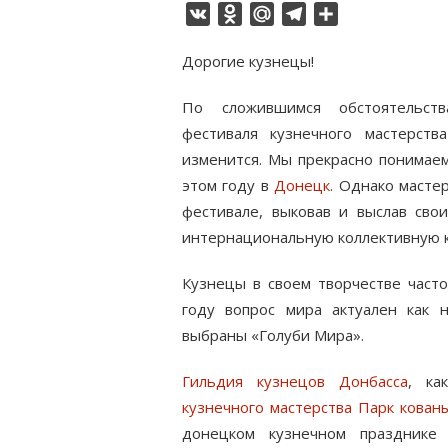
VK
Odnoklassniki
Mail.Ru
Telegram
Отправить
Дорогие кузнецы!
По сложившимся обстоятельст
фестиваля кузнечного мастерст
изменится. Мы прекрасно понимаем
этом году в
Донецк
. Однако мастер
фестивале, выковав и выслав сво
интернациональную коллективную 
Кузнецы в своем творчестве часто
году вопрос мира актуален как н
выбраны «Голуби Мира».
Гильдия кузнецов Донбасса
, ка
кузнечного мастерства Парк кован
донецком кузнечном празднике 