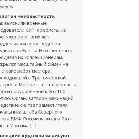
емесел.
апитан Неизвестность
ак выяснили военные
ледователи СКР, аферисты на
ротяжении многих лет
одделывали произведения
кульптора Эрнста Неизвестного,
родавая их коллекционерам.
скрылся масштабный обман на
ыставке работ мастера,
роходившей в Третьяковской
алерее в Москве с конца прошлого
ода и приуроченной к его 100-
етию. Организатором махинаций
ледствие считает заместителя
ачальника штаба Северного
лота ВМФ России капитана 2-го
анга Максима […]
онецкие художники рисуют