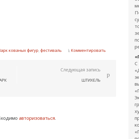
м
П
с
т
з
п
р
Парк кованых фигур
,
фестиваль
Комментировать
«
С
Следующая запись
«
э
АРК
ШТИХЕЛЬ
в
«
Э
г
х
обходимо
авторизоваться
.
п
к
«
п