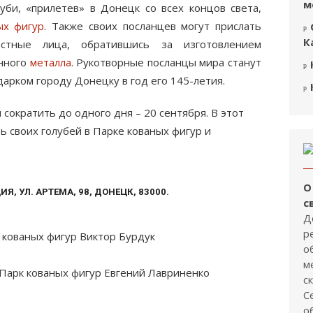
м
уби, «прилетев» в Донецк со всех концов света,
ых фигур
. Также своих посланцев могут прислать
К
астные лица, обратившись за изготовлением
нного
металла
. Рукотворные посланцы мира станут
арком городу Донецку в год его 145-летия.
сократить до одного дня – 20 сентября. В этот
ь своих голубей в Парке кованых фигур и
О
 УЛ. АРТЕМА, 98, ДОНЕЦК, 83000.
с
Д
р
 кованых фигур Виктор Бурдук
о
м
Парк кованых фигур Евгений Лавриненко
с
С
о