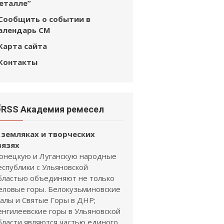
еталле”
Сообщить о событии в
алендарь СМ
Карта сайта
Контакты
Академия ремесел
 земляках и творческих
вязях
онецкую и Луганскую народные
еспублики с Ульяновской
бластью объединяют не только
еловые горы. Белокузьминовские
калы и Святые Горы в ДНР;
енгилеевские горы в Ульяновской
бласти являются частью единого