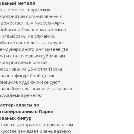
ованый металл
ата и место творческих
ероприятий организованных
удожественным музеем «Арт-
онбасс» и Союзом художников
НР выбраны не случайно.
обытие состоялось на кануне
еждународного дня музеев (18
ая) и стало первым публичным
ероприятием в рамках
разднования 25-летия Парка
ованых фигур. Сообщение
онецкие художники рисуют
ованый металл появились сначала
а Академия ремесел.
астер-классы по
атинированию в Парке
ованых фигур
атина в декоративно-прикладном
скусстве занимает очень важную