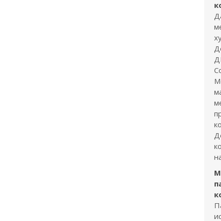
к
Д
м
х
Д
Д
С
М
м
м
п
к
Д
к
н
М
п
к
П
и