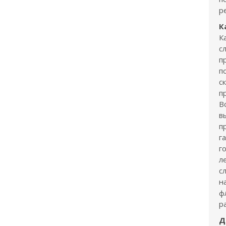
р
К
К
с
п
п
с
п
В
в
п
г
г
л
с
н
ф
р
Д