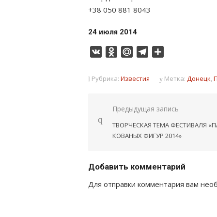
+38 050 881 8043
24 июля 2014
VK
Odnoklassniki
Mail.Ru
Telegram
Отправить
Рубрика:
Известия
Метка:
Донецк
,
Навигация
Предыдущая запись
по
ТВОРЧЕСКАЯ ТЕМА ФЕСТИВАЛЯ «П
записям
КОВАНЫХ ФИГУР 2014»
Добавить комментарий
Для отправки комментария вам не