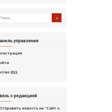
оиск
Поиск
:
анель управления
егистрация
ойти
ntries
RSS
вязь с редакцией
Отправить новость на “Сайт о