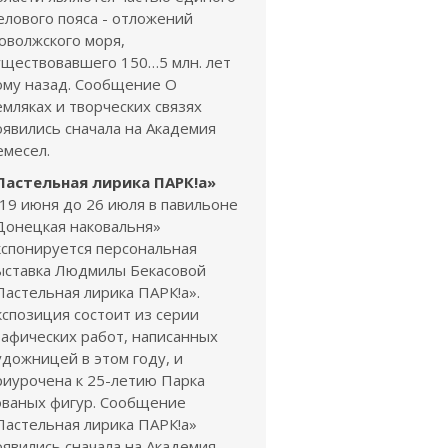
елового пояса - отложений
оволжского моря,
уществовавшего 150…5 млн. лет
ому назад. Сообщение О
емляках и творческих связях
оявились сначала на Академия
емесел.
Пастельная лирика ПАРК!а»
 19 июня до 26 июля в павильоне
Донецкая наковальня»
кспонируется персональная
ыставка Людмилы Бекасовой
Пастельная лирика ПАРК!а».
кспозиция состоит из серии
рафических работ, написанных
удожницей в этом году, и
риурочена к 25-летию Парка
ованых фигур. Сообщение
Пастельная лирика ПАРК!а»
оявились сначала на Академия