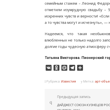
семейным стажем – Леонид Федоров
отметили изумрудную свадьбу – 5
искренних чувств и верности! «Есл
а то чувства могут и исчезнуть», —
Надеемся, что такая необыкно
влюбленных не только надолго запо
долгие годы чудесную атмосферу сч
Татьяна Викторова. Пионерский го
VK
Odnoklassniki
Mail.Ru
Telegram
Отправить
Рубрика:
Известия
Метка:
арт-объе
Навигация
Предыдущая запись
по
ДАЙДЖЕСТ СОЮЗА КУЗНЕЦОВ РОС