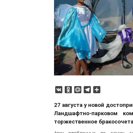
VK
Odnoklassniki
Mail.Ru
Telegram
Отправить
27 августа у новой достопр
Ландшафтно-парковом ком
торжественное бракосочет
Арку влюбленных по заказу ад