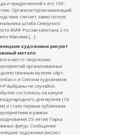
ода и приуроченной к его 100-
етию. Организатором махинаций
ледствие считает заместителя
ачальника штаба Северного
лота ВМФ России капитана 2-го
анга Максима […]
онецкие художники рисуют
ованый металл
ата и место творческих
ероприятий организованных
удожественным музеем «Арт-
онбасс» и Союзом художников
НР выбраны не случайно.
обытие состоялось на кануне
еждународного дня музеев (18
ая) и стало первым публичным
ероприятием в рамках
разднования 25-летия Парка
ованых фигур. Сообщение
онецкие художники рисуют