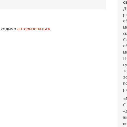
с
Д
р
о
м
обходимо
авторизоваться
.
с
С
о
м
П
с
т
з
п
р
«
С
«
э
в