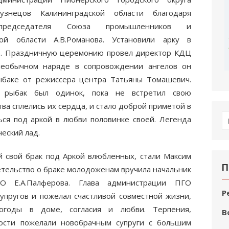
узнецов Калининградской области благодаря
 председателя Союза промышленников и
кой области А.В.Романова. Установили арку в
е. Праздничную церемонию провел директор КДЦ
необычном наряде в сопровождении ангелов он
ыбаке от режиссера центра Татьяны Томашевич.
т рыбак был одинок, пока не встретил свою
тва сплелись их сердца, и стало доброй приметой в
П
ся под аркой в любви половинке своей. Легенда
по
еский лад.
 свой брак под Аркой влюбленных, стали Максим
П
етельство о браке молодоженам вручила начальник
О Е.А.Палферова. Глава администрации ПГО
Р
упругов и пожелал счастливой совместной жизни,
огоды в доме, согласия и любви. Терпения,
В
ости пожелали новобрачным супруги с большим