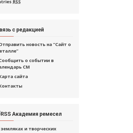
ntries
RSS
вязь с редакцией
Отправить новость на “Сайт о
еталле”
Сообщить о событии в
алендарь СМ
Карта сайта
Контакты
Академия ремесел
 земляках и творческих