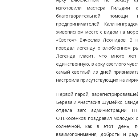
изготовили мастера Гильдии к
благотворительной помощи
предпринимателей Калининградс
живописном месте с видом на мор
«Светоч» Вячеслав Леонидов. В 
поведал легенду о влюбленном р
Легенда гласит, что много ле
единственную, в арку светлого чувс
самый светлый из дней признавать
настроила присутствующих на лирич
Первой парой, зарегистрировавшей
Береза и Анастасия Шумейко. Свид
отдела загс администрации ПГ
О.Н.Косенков поздравил молодых с
солнечной, как в этот день, п
взаимопонимания, доброты и рад