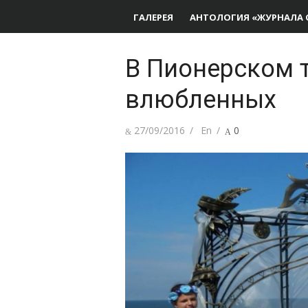
ГАЛЕРЕЯ
АНТОЛОГИЯ «ЖУРНАЛА 
В Пионерском т
влюбленных
Опубликовано
Автор
27/09/2016
En
0