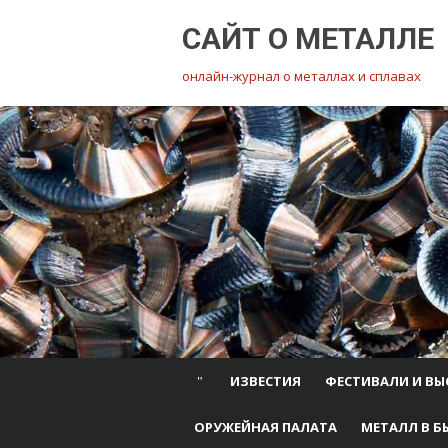
Перейти
САЙТ О МЕТАЛЛЕ
к
содержимому
онлайн-журнал о металлах и сплавах
ИЗВЕСТИЯ
ФЕСТИВАЛИ И ВЫ
ОРУЖЕЙНАЯ ПАЛАТА
МЕТАЛЛ В Б