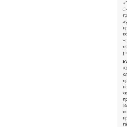
«
Э
г
х
п
к
«
п
р
К
К
с
п
п
с
п
В
в
п
г