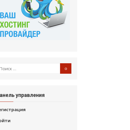
оиск
Поиск
:
анель управления
егистрация
ойти