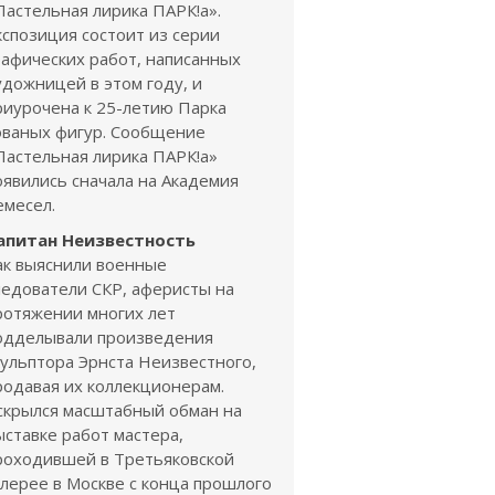
Пастельная лирика ПАРК!а».
кспозиция состоит из серии
рафических работ, написанных
удожницей в этом году, и
риурочена к 25-летию Парка
ованых фигур. Сообщение
Пастельная лирика ПАРК!а»
оявились сначала на Академия
емесел.
апитан Неизвестность
ак выяснили военные
ледователи СКР, аферисты на
ротяжении многих лет
одделывали произведения
кульптора Эрнста Неизвестного,
родавая их коллекционерам.
скрылся масштабный обман на
ыставке работ мастера,
роходившей в Третьяковской
алерее в Москве с конца прошлого