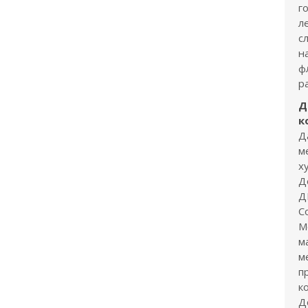
г
л
с
н
ф
р
Д
к
Д
м
х
Д
Д
С
М
м
м
п
к
Д