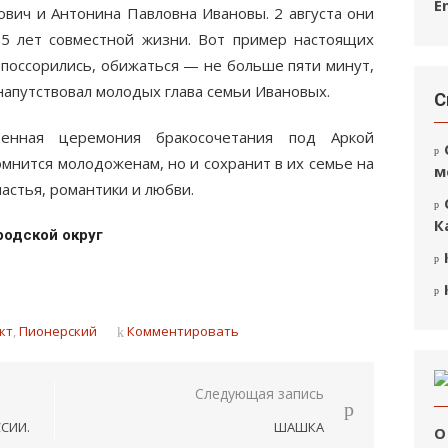
E
ич и Антонина Павловна Ивановы. 2 августа они
5 лет совместной жизни. Вот пример настоящих
и поссорились, обижаться — не больше пяти минут,
 напутствовал молодых глава семьи Ивановых.
С
венная церемония бракосочетания под Аркой
мнится молодоженам, но и сохранит в их семье на
м
астья, романтики и любви.
К
родской округ
кт
,
Пионерский
Комментировать
Следующая запись
СИИ.
ШАШКА
О