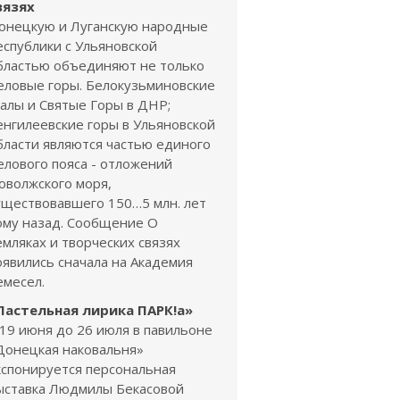
вязях
онецкую и Луганскую народные
еспублики с Ульяновской
бластью объединяют не только
еловые горы. Белокузьминовские
калы и Святые Горы в ДНР;
енгилеевские горы в Ульяновской
бласти являются частью единого
елового пояса - отложений
оволжского моря,
уществовавшего 150…5 млн. лет
ому назад. Сообщение О
емляках и творческих связях
оявились сначала на Академия
емесел.
Пастельная лирика ПАРК!а»
 19 июня до 26 июля в павильоне
Донецкая наковальня»
кспонируется персональная
ыставка Людмилы Бекасовой