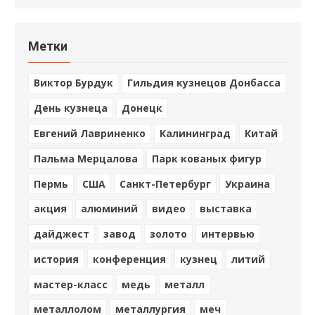
Метки
Виктор Бурдук
Гильдия кузнецов Донбасса
День кузнеца
Донецк
Евгений Лавриненко
Калининград
Китай
Пальма Мерцалова
Парк кованых фигур
Пермь
США
Санкт-Петербург
Украина
акция
алюминий
видео
выставка
дайджест
завод
золото
интервью
история
конференция
кузнец
литий
мастер-класс
медь
металл
металлолом
металлургия
меч