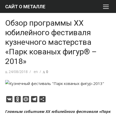
Перейти
САЙТ О МЕТАЛЛЕ
к
содержимому
Обзор программы ХХ
юбилейного фестиваля
кузнечного мастерства
«Парк кованых фигур® –
2018»
Опубликовано
Автор
24/08/2018
en
0
VK
Odnoklassniki
Mail.Ru
Telegram
Отправить
Главным событием ХХ юбилейного фестиваля «Парк