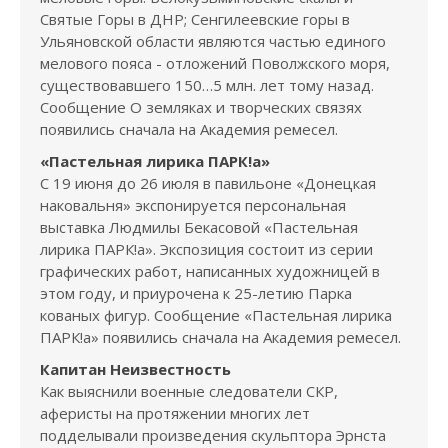
Святые Горы в ДНР; Сенгилеевские горы в
Ульяновской области являются частью единого
мелового пояса - отложений Поволжского моря,
существовавшего 150…5 млн. лет тому назад.
Сообщение О земляках и творческих связях
появились сначала на Академия ремесел.
«Пастельная лирика ПАРК!а»
С 19 июня до 26 июля в павильоне «Донецкая
наковальня» экспонируется персональная
выставка Людмилы Бекасовой «Пастельная
лирика ПАРК!а». Экспозиция состоит из серии
графических работ, написанных художницей в
этом году, и приурочена к 25-летию Парка
кованых фигур. Сообщение «Пастельная лирика
ПАРК!а» появились сначала на Академия ремесел.
Капитан Неизвестность
Как выяснили военные следователи СКР,
аферисты на протяжении многих лет
подделывали произведения скульптора Эрнста