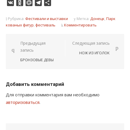
VK
Odnoklassniki
Mail.Ru
Telegram
Отправить
Рубрика:
Фестивали и выставки
Метка:
Донецк
,
Парк
кованых фигур
,
фестиваль
Комментировать
Навигация
Предыдущая
Следующая запись
запись
по
НОЖ ИЗ ИГОЛОК
записям
БРОНЗОВЫЕ ДЕВЫ
Добавить комментарий
Для отправки комментария вам необходимо
авторизоваться
.