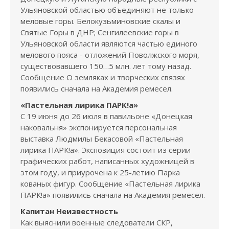
Ульяновской областью объединяют не только
меловые горы. Белокузьминовские скалы и
Святые Горы в ДНР; Сенгилеевские горы в
Ульяновской области являются частью единого
мелового пояса - отложений Поволжского моря,
существовавшего 150…5 млн. лет тому назад.
Сообщение О земляках и творческих связях
появились сначала на Академия ремесел.
«Пастельная лирика ПАРК!а»
С 19 июня до 26 июля в павильоне «Донецкая
наковальня» экспонируется персональная
выставка Людмилы Бекасовой «Пастельная
лирика ПАРК!а». Экспозиция состоит из серии
графических работ, написанных художницей в
этом году, и приурочена к 25-летию Парка
кованых фигур. Сообщение «Пастельная лирика
ПАРК!а» появились сначала на Академия ремесел.
Капитан Неизвестность
Как выяснили военные следователи СКР,