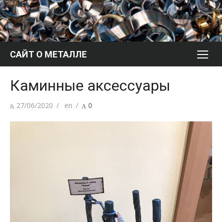
Перейти
к
содержимому
САЙТ О МЕТАЛЛЕ
Каминные аксессуары
Опубликовано
Автор
27/06/2020
en
0