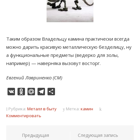
Таким образом Владельцу камина практически всегда
можно дарить красивую металлическую безделицу, ну
а функциональные предметы (ведерко для золы,
например) — наверняка вызовут восторг.
Евгений Лавриненко (СМ)
VK
Odnoklassniki
Mail.Ru
Telegram
Отправить
Рубрика:
Металл в быту
Метка:
камин
Комментировать
Навигация
Предыдущая
Следующая запись