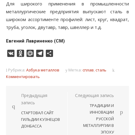
Для широкого применения в промышленности
металлургические предприятия выпускают сталь в
широком ассортименте профилей: лист, круг, квадрат,
труба, уголок, двутавр, тавр, швеллер и т.д.
Евгений Лавриненко (СМ)
VK
Odnoklassniki
Mail.Ru
Telegram
Отправить
Рубрика:
Азбука металлов
Метка:
сплав
,
сталь
Комментировать
Навигация
Предыдущая
Следующая запись
запись
по
ТРАДИЦИИ И
записям
ИННОВАЦИИ
СТАРТОВАЛ САЙТ
РУССКОЙ
ГИЛЬДИИ КУЗНЕЦОВ
МЕТАЛЛУРГИИ В
ДОНБАССА
ЭПОХУ