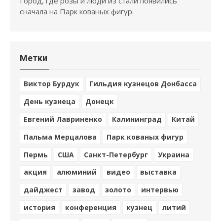
Город, где розы и люди из стали появились
сначала на Парк кованых фигур.
Метки
Виктор Бурдук
Гильдия кузнецов Донбасса
День кузнеца
Донецк
Евгений Лавриненко
Калининград
Китай
Пальма Мерцалова
Парк кованых фигур
Пермь
США
Санкт-Петербург
Украина
акция
алюминий
видео
выставка
дайджест
завод
золото
интервью
история
конференция
кузнец
литий