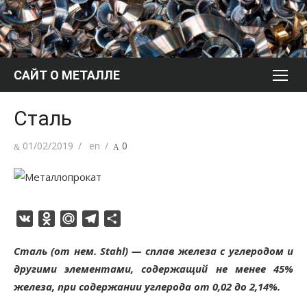
Перейти
к
содержимому
САЙТ О МЕТАЛЛЕ
Сталь
Опубликовано
Автор
01/02/2019
en
0
VK
Odnoklassniki
Mail.Ru
Telegram
Отправить
Сталь (от нем. Stahl) — сплав железа с углеродом и
другими элементами, содержащий не менее 45%
железа, при содержании углерода от 0,02 до 2,14%.