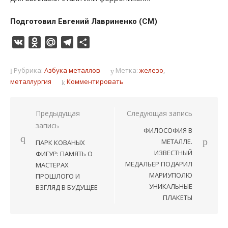
Подготовил Евгений Лавриненко (СМ)
VK
Odnoklassniki
Mail.Ru
Telegram
Отправить
Рубрика:
Азбука металлов
Метка:
железо
,
металлургия
Комментировать
Навигация
Предыдущая
Следующая запись
запись
по
ФИЛОСОФИЯ В
записям
МЕТАЛЛЕ.
ПАРК КОВАНЫХ
ИЗВЕСТНЫЙ
ФИГУР: ПАМЯТЬ О
МЕДАЛЬЕР ПОДАРИЛ
МАСТЕРАХ
МАРИУПОЛЮ
ПРОШЛОГО И
УНИКАЛЬНЫЕ
ВЗГЛЯД В БУДУЩЕЕ
ПЛАКЕТЫ