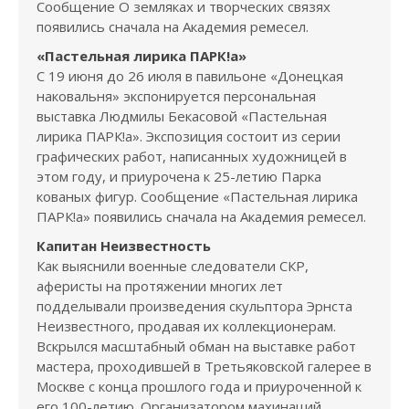
Сообщение О земляках и творческих связях
появились сначала на Академия ремесел.
«Пастельная лирика ПАРК!а»
С 19 июня до 26 июля в павильоне «Донецкая
наковальня» экспонируется персональная
выставка Людмилы Бекасовой «Пастельная
лирика ПАРК!а». Экспозиция состоит из серии
графических работ, написанных художницей в
этом году, и приурочена к 25-летию Парка
кованых фигур. Сообщение «Пастельная лирика
ПАРК!а» появились сначала на Академия ремесел.
Капитан Неизвестность
Как выяснили военные следователи СКР,
аферисты на протяжении многих лет
подделывали произведения скульптора Эрнста
Неизвестного, продавая их коллекционерам.
Вскрылся масштабный обман на выставке работ
мастера, проходившей в Третьяковской галерее в
Москве с конца прошлого года и приуроченной к
его 100-летию. Организатором махинаций