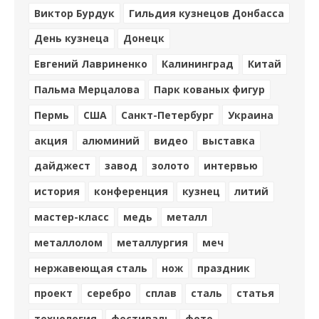
Виктор Бурдук
Гильдия кузнецов Донбасса
День кузнеца
Донецк
Евгений Лавриненко
Калининград
Китай
Пальма Мерцалова
Парк кованых фигур
Пермь
США
Санкт-Петербург
Украина
акция
алюминий
видео
выставка
дайджест
завод
золото
интервью
история
конференция
кузнец
литий
мастер-класс
медь
металл
металлолом
металлургия
меч
нержавеющая сталь
нож
праздник
проект
серебро
сплав
сталь
статья
технология
фестиваль
фото