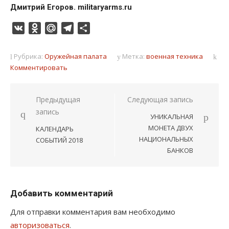
Дмитрий Егоров. militaryarms.ru
VK
Odnoklassniki
Mail.Ru
Telegram
Отправить
Рубрика:
Оружейная палата
Метка:
военная техника
Комментировать
Навигация
Предыдущая
Следующая запись
запись
по
УНИКАЛЬНАЯ
записям
МОНЕТА ДВУХ
КАЛЕНДАРЬ
НАЦИОНАЛЬНЫХ
СОБЫТИЙ 2018
БАНКОВ
Добавить комментарий
Для отправки комментария вам необходимо
авторизоваться
.