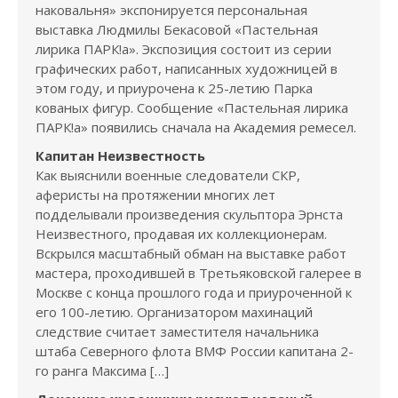
наковальня» экспонируется персональная
выставка Людмилы Бекасовой «Пастельная
лирика ПАРК!а». Экспозиция состоит из серии
графических работ, написанных художницей в
этом году, и приурочена к 25-летию Парка
кованых фигур. Сообщение «Пастельная лирика
ПАРК!а» появились сначала на Академия ремесел.
Капитан Неизвестность
Как выяснили военные следователи СКР,
аферисты на протяжении многих лет
подделывали произведения скульптора Эрнста
Неизвестного, продавая их коллекционерам.
Вскрылся масштабный обман на выставке работ
мастера, проходившей в Третьяковской галерее в
Москве с конца прошлого года и приуроченной к
его 100-летию. Организатором махинаций
следствие считает заместителя начальника
штаба Северного флота ВМФ России капитана 2-
го ранга Максима […]