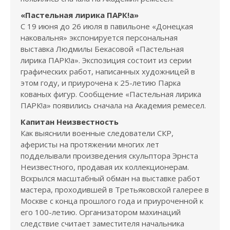
«Пастельная лирика ПАРК!а»
С 19 июня до 26 июля в павильоне «Донецкая
наковальня» экспонируется персональная
выставка Людмилы Бекасовой «Пастельная
лирика ПАРК!а». Экспозиция состоит из серии
графических работ, написанных художницей в
этом году, и приурочена к 25-летию Парка
кованых фигур. Сообщение «Пастельная лирика
ПАРК!а» появились сначала на Академия ремесел.
Капитан Неизвестность
Как выяснили военные следователи СКР,
аферисты на протяжении многих лет
подделывали произведения скульптора Эрнста
Неизвестного, продавая их коллекционерам.
Вскрылся масштабный обман на выставке работ
мастера, проходившей в Третьяковской галерее в
Москве с конца прошлого года и приуроченной к
его 100-летию. Организатором махинаций
следствие считает заместителя начальника