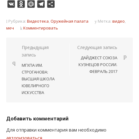
VK
Odnoklassniki
Mail.Ru
Telegram
Отправить
Рубрика:
Видеотека
,
Оружейная палата
Метка:
видео
,
меч
Комментировать
Навигация
Предыдущая
Следующая запись
запись
по
ДАЙДЖЕСТ СОЮЗА
записям
КУЗНЕЦОВ РОССИИ.
МГХПА ИМ.
ФЕВРАЛЬ 2017
СТРОГАНОВА:
ВЫСШАЯ ШКОЛА
ЮВЕЛИРНОГО
ИСКУССТВА
Добавить комментарий
Для отправки комментария вам необходимо
авторизоваться
.