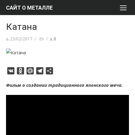
Перейти
САЙТ О МЕТАЛЛЕ
к
содержимому
Катана
Опубликовано
Автор
23/02/2017
En
0
VK
Odnoklassniki
Mail.Ru
Telegram
Отправить
Фильм о создании традиционного японского меча.