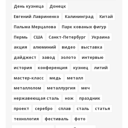
День кузнеца
Донецк
Евгений Лавриненко
Калининград
Китай
Пальма Мерцалова
Парк кованых фигур
Пермь
США
Санкт-Петербург
Украина
акция
алюминий
видео
выставка
дайджест
завод
золото
интервью
история
конференция
кузнец
литий
мастер-класс
медь
металл
металлолом
металлургия
меч
нержавеющая сталь
нож
праздник
проект
серебро
сплав
сталь
статья
технология
фестиваль
фото