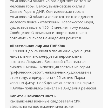
Ульяновской областью объединяют не только
меловые горы. Белокузьминовские скалы и
Святые Горы в ДНР; Сенгилеевские горы в
Ульяновской области являются частью единого
мелового пояса - отложений Поволжского моря,
существовавшего 150…5 млн. лет тому назад.
Сообщение О земляках и творческих связях
появились сначала на Академия ремесел.
«Пастельная лирика ПАРК!а»
С 19 июня до 26 июля в павильоне «Донецкая
наковальня» экспонируется персональная
выставка Людмилы Бекасовой «Пастельная
лирика ПАРК!а». Экспозиция состоит из серии
графических работ, написанных художницей в
этом году, и приурочена к 25-летию Парка
кованых фигур. Сообщение «Пастельная лирика
ПАРК!а» появились сначала на Академия ремесел.
Капитан Неизвестность
Как выяснили военные следователи СКР,
аферисты на протяжении многих лет