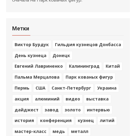
Метки
Виктор Бурдук
Гильдия кузнецов Донбасса
День кузнеца
Донецк
Евгений Лавриненко
Калининград
Китай
Пальма Мерцалова
Парк кованых фигур
Пермь
США
Санкт-Петербург
Украина
акция
алюминий
видео
выставка
дайджест
завод
золото
интервью
история
конференция
кузнец
литий
мастер-класс
медь
металл