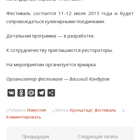
Фестиваль состоится 11-12 июля 2015 года и будет
сопровождаться кулинарными поединками.
Детальная программа — в разработке.
К сотрудничеству приглашаются рестораторы.
На мероприятии организуется ярмарка.
Организатор фестиваля — Василий Кондуров
VK
Odnoklassniki
Mail.Ru
Telegram
Отправить
Рубрика:
Известия
Метка:
Кронштадт
,
фестиваль
Комментировать
Навигация
Предыдущая
Следующая запись