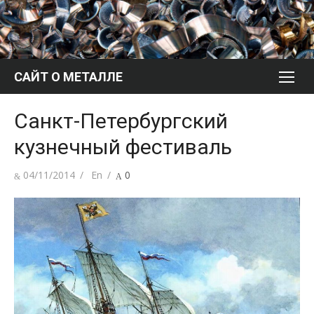
Перейти
к
содержимому
САЙТ О МЕТАЛЛЕ
Санкт-Петербургский
кузнечный фестиваль
Опубликовано
Автор
04/11/2014
En
0