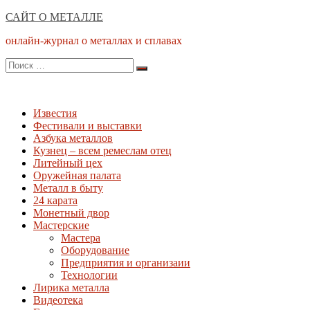
Перейти
САЙТ О МЕТАЛЛЕ
к
онлайн-журнал о металлах и сплавах
содержимому
Поиск
Поиск
по:
Известия
Фестивали и выставки
Азбука металлов
Кузнец – всем ремеслам отец
Литейный цех
Оружейная палата
Металл в быту
24 карата
Монетный двор
Мастерские
Мастера
Оборудование
Предприятия и организаии
Технологии
Лирика металла
Видеотека