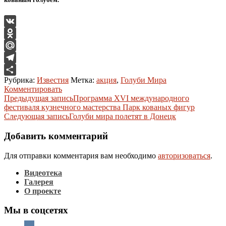
VK
Odnoklassniki
Mail.Ru
Telegram
Рубрика:
Известия
Метка:
акция
,
Голуби Мира
Отправить
Комментировать
Навигация
Предыдущая запись
Программа XVI международного
фестиваля кузнечного мастерства Парк кованых фигур
по
Следующая запись
Голуби мира полетят в Донецк
записям
Добавить комментарий
Для отправки комментария вам необходимо
авторизоваться
.
Видеотека
Галерея
О проекте
Мы в соцсетях