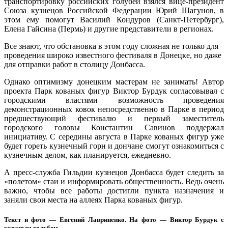
транспортировку российских голубей взялся вице-президент
Союза кузнецов Российской Федерации Юрий Шагунов, в
этом ему помогут Василий Кондуров (Санкт-Петербург),
Елена Гайсина (Пермь) и другие представители в регионах.
Все знают, что обстановка в этом году сложная не только для
проведения широко известного фестиваля в Донецке, но даже
для отправки работ в столицу Донбасса.
Однако оптимизму донецким мастерам не занимать! Автор
проекта Парк кованых фигур Виктор Бурдук согласовывал с
городскими властями возможность проведения
демонстрационных ковок непосредственно в Парке в период
предшествующий фестивалю и первый заместитель
городского головы Константин Савинов поддержал
инициативу. С середины августа в Парке кованых фигур уже
будет гореть кузнечный горн и дончане смогут ознакомиться с
кузнечным делом, как планируется, ежедневно.
А пресс-служба Гильдии кузнецов Донбасса будет следить за
«полетом» стаи и информировать общественность. Ведь очень
важно, чтобы все работы достигли пункта назначения и
заняли свои места на аллеях Парка кованых фигур.
Текст и фото — Евгений Лавриненко. На фото — Виктор Бурдук с
кованым голубем.