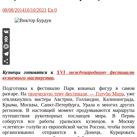
Опубликовано
Автор
08/08/2014
10/10/2021
En
0
VK
Odnoklassniki
Mail.Ru
Telegram
Отправить
Кузнецы готовятся к
XVI международному фестивалю
кузнечного мастерства
.
Подготовка к фестивалю Парк кованых фигур в самом
разгаре. На
творческую тему фестиваля, — Голуби Мира
, уже
откликнулись мастера Австрии, Голландии, Калининграда,
Крыма, Москвы, Санкт-Петербурга, Урала и многих других
регионов. В настоящий момент продумываются маршруты
путешествия рукотворных посланцев мира. В Пермь
соберутся все работы уральских кузнецов, в Москву
«слетятся» голуби из европейской части России, чтобы потом
организованно отправится в Донецк. Курировать