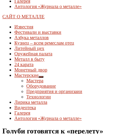
Галерея
Антология «Журнала о металле»
САЙТ О МЕТАЛЛЕ
Известия
Фестивали и выставки
Азбука металлов
Кузнец – всем ремеслам отец
Литейный цех
Оружейная палата
Металл в быту
24 карата
Монетный двор
Мастерские
Показывать
Мастера
подменю
Оборудование
Предприятия и организаии
Технологии
Лирика металла
Видеотека
Галерея
Антология «Журнала о металле»
Голуби готовятся к «перелету»