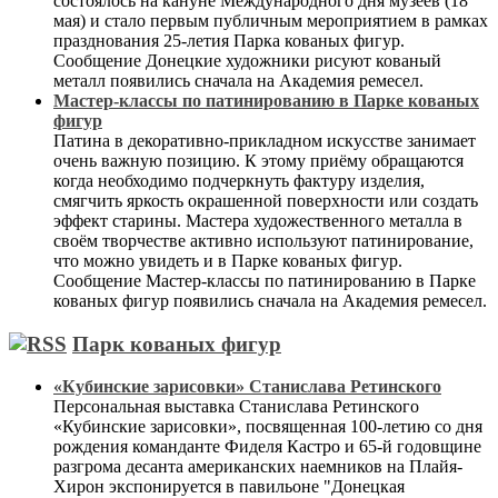
состоялось на кануне Международного дня музеев (18
мая) и стало первым публичным мероприятием в рамках
празднования 25-летия Парка кованых фигур.
Сообщение Донецкие художники рисуют кованый
металл появились сначала на Академия ремесел.
Мастер-классы по патинированию в Парке кованых
фигур
Патина в декоративно-прикладном искусстве занимает
очень важную позицию. К этому приёму обращаются
когда необходимо подчеркнуть фактуру изделия,
смягчить яркость окрашенной поверхности или создать
эффект старины. Мастера художественного металла в
своём творчестве активно используют патинирование,
что можно увидеть и в Парке кованых фигур.
Сообщение Мастер-классы по патинированию в Парке
кованых фигур появились сначала на Академия ремесел.
Парк кованых фигур
«Кубинские зарисовки» Станислава Ретинского
Персональная выставка Станислава Ретинского
«Кубинские зарисовки», посвященная 100-летию со дня
рождения команданте Фиделя Кастро и 65-й годовщине
разгрома десанта американских наемников на Плайя-
Хирон экспонируется в павильоне "Донецкая