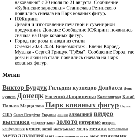
наковальня" с 30 июля по 21 августа. Сообщение
«Кубинские зарисовки» Станислава Ретинского
появились сначала на Парк кованых фигур.
ЮЖпринт
Дизайн и изготовление печатной и сувенирной
продукции в Донецке Сообщение ЮЖпринт появились
сначала на Парк кованых фигур.
Город, где розы и люди из стали
Съемки 2023-2024. Видеомонтаж - Елены Короед.
Музыка - Сергей Грищук "Грёзы". Сообщение Город, где
розы и люди из стали появились сначала на Парк
кованых фигур.
Метки
Виктор Бурдук
Гильдия кузнецов Донбасса
День
Донецк
Евгений Лавриненко
Китай
Калининград
кузнеца
Парк кованых фигур
Пальма Мерцалова
Пермь
видео
алюминий
США
Украина
акция
Санкт-Петербург
золото
выставка
интервью
история
завод
дайджест
медь
металл
кузнец
конференция
мастер-класс
металлолом
литий
металлургия
праздник
меч
нож
нержавеющая сталь