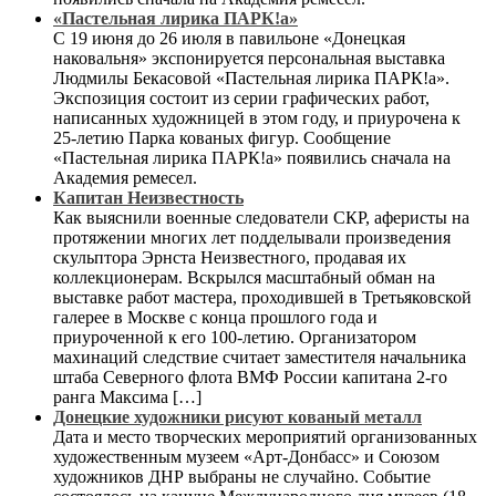
«Пастельная лирика ПАРК!а»
С 19 июня до 26 июля в павильоне «Донецкая
наковальня» экспонируется персональная выставка
Людмилы Бекасовой «Пастельная лирика ПАРК!а».
Экспозиция состоит из серии графических работ,
написанных художницей в этом году, и приурочена к
25-летию Парка кованых фигур. Сообщение
«Пастельная лирика ПАРК!а» появились сначала на
Академия ремесел.
Капитан Неизвестность
Как выяснили военные следователи СКР, аферисты на
протяжении многих лет подделывали произведения
скульптора Эрнста Неизвестного, продавая их
коллекционерам. Вскрылся масштабный обман на
выставке работ мастера, проходившей в Третьяковской
галерее в Москве с конца прошлого года и
приуроченной к его 100-летию. Организатором
махинаций следствие считает заместителя начальника
штаба Северного флота ВМФ России капитана 2-го
ранга Максима […]
Донецкие художники рисуют кованый металл
Дата и место творческих мероприятий организованных
художественным музеем «Арт-Донбасс» и Союзом
художников ДНР выбраны не случайно. Событие