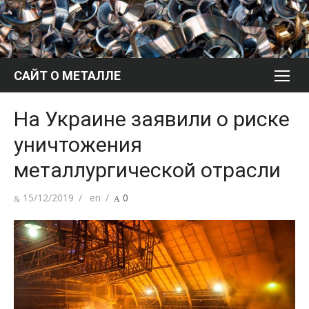
Перейти
к
содержимому
САЙТ О МЕТАЛЛЕ
На Украине заявили о риске
уничтожения
металлургической отрасли
Опубликовано
Автор
15/12/2019
en
0