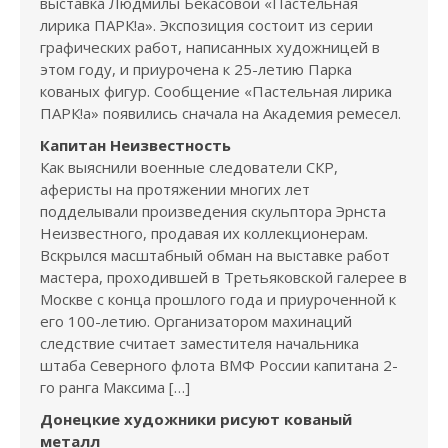
выставка Людмилы Бекасовой «Пастельная
лирика ПАРК!а». Экспозиция состоит из серии
графических работ, написанных художницей в
этом году, и приурочена к 25-летию Парка
кованых фигур. Сообщение «Пастельная лирика
ПАРК!а» появились сначала на Академия ремесел.
Капитан Неизвестность
Как выяснили военные следователи СКР,
аферисты на протяжении многих лет
подделывали произведения скульптора Эрнста
Неизвестного, продавая их коллекционерам.
Вскрылся масштабный обман на выставке работ
мастера, проходившей в Третьяковской галерее в
Москве с конца прошлого года и приуроченной к
его 100-летию. Организатором махинаций
следствие считает заместителя начальника
штаба Северного флота ВМФ России капитана 2-
го ранга Максима […]
Донецкие художники рисуют кованый
металл