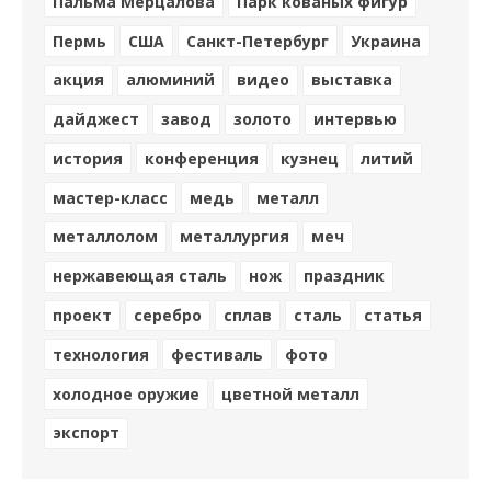
Пальма Мерцалова
Парк кованых фигур
Пермь
США
Санкт-Петербург
Украина
акция
алюминий
видео
выставка
дайджест
завод
золото
интервью
история
конференция
кузнец
литий
мастер-класс
медь
металл
металлолом
металлургия
меч
нержавеющая сталь
нож
праздник
проект
серебро
сплав
сталь
статья
технология
фестиваль
фото
холодное оружие
цветной металл
экспорт