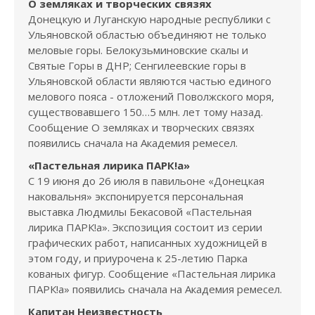
О земляках и творческих связях
Донецкую и Луганскую народные республики с
Ульяновской областью объединяют не только
меловые горы. Белокузьминовские скалы и
Святые Горы в ДНР; Сенгилеевские горы в
Ульяновской области являются частью единого
мелового пояса - отложений Поволжского моря,
существовавшего 150…5 млн. лет тому назад.
Сообщение О земляках и творческих связях
появились сначала на Академия ремесел.
«Пастельная лирика ПАРК!а»
С 19 июня до 26 июля в павильоне «Донецкая
наковальня» экспонируется персональная
выставка Людмилы Бекасовой «Пастельная
лирика ПАРК!а». Экспозиция состоит из серии
графических работ, написанных художницей в
этом году, и приурочена к 25-летию Парка
кованых фигур. Сообщение «Пастельная лирика
ПАРК!а» появились сначала на Академия ремесел.
Капитан Неизвестность