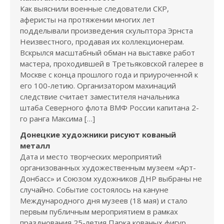
Как выяснили военные следователи СКР,
аферисты на протяжении многих лет
подделывали произведения скульптора Эрнста
Неизвестного, продавая их коллекционерам.
Вскрылся масштабный обман на выставке работ
мастера, проходившей в Третьяковской галерее в
Москве с конца прошлого года и приуроченной к
его 100-летию. Организатором махинаций
следствие считает заместителя начальника
штаба Северного флота ВМФ России капитана 2-
го ранга Максима […]
Донецкие художники рисуют кованый
металл
Дата и место творческих мероприятий
организованных художественным музеем «Арт-
Донбасс» и Союзом художников ДНР выбраны не
случайно. Событие состоялось на кануне
Международного дня музеев (18 мая) и стало
первым публичным мероприятием в рамках
празднования 25-летия Парка кованых фигур.