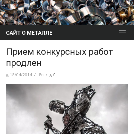
Перейти
к
содержимому
САЙТ О МЕТАЛЛЕ
Прием конкурсных работ
продлен
Опубликовано
Автор
18/04/2014
En
0