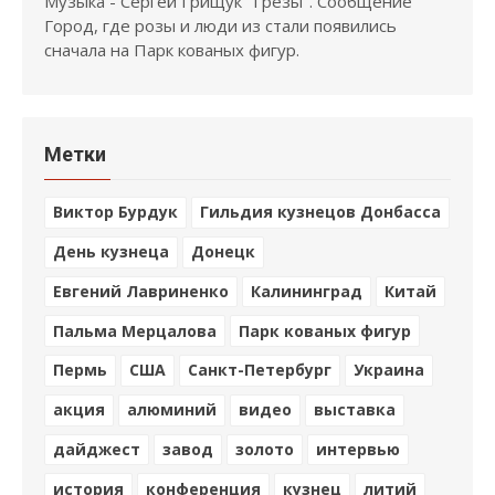
Музыка - Сергей Грищук "Грёзы". Сообщение
Город, где розы и люди из стали появились
сначала на Парк кованых фигур.
Метки
Виктор Бурдук
Гильдия кузнецов Донбасса
День кузнеца
Донецк
Евгений Лавриненко
Калининград
Китай
Пальма Мерцалова
Парк кованых фигур
Пермь
США
Санкт-Петербург
Украина
акция
алюминий
видео
выставка
дайджест
завод
золото
интервью
история
конференция
кузнец
литий