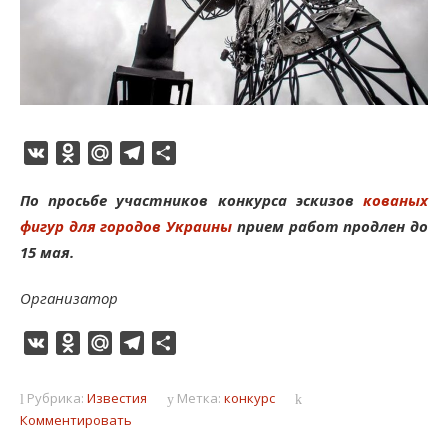
VK
Odnoklassniki
Mail.Ru
Telegram
Отправить
По просьбе участников конкурса эскизов
кованых
фигур для городов Украины
прием работ продлен до
15 мая.
Организатор
VK
Odnoklassniki
Mail.Ru
Telegram
Отправить
Рубрика:
Известия
Метка:
конкурс
Комментировать