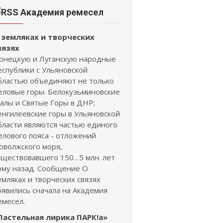
Академия ремесел
 земляках и творческих
вязях
онецкую и Луганскую народные
еспублики с Ульяновской
бластью объединяют не только
еловые горы. Белокузьминовские
калы и Святые Горы в ДНР;
енгилеевские горы в Ульяновской
бласти являются частью единого
елового пояса - отложений
оволжского моря,
уществовавшего 150…5 млн. лет
ому назад. Сообщение О
емляках и творческих связях
оявились сначала на Академия
емесел.
Пастельная лирика ПАРК!а»