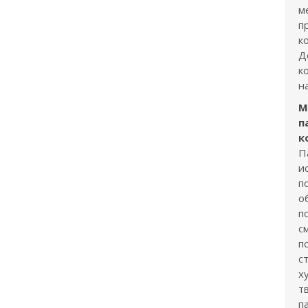
м
п
к
Д
к
н
М
п
к
П
и
п
о
п
с
п
с
х
т
п