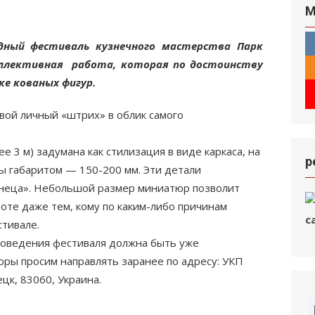
М
дный фестиваль кузнечного мастерства Парк
коллективная работа, которая по достоинству
е кованых фигур.
вой личный «штрих» в облик самого
е 3 м) задумана как стилизация в виде каркаса, на
р
ы габаритом — 150-200 мм. Эти детали
неца». Небольшой размер миниатюр позволит
боте даже тем, кому по каким-либо причинам
стивале.
роведения фестиваля должна быть уже
юры просим направлять заранее по адресу: УКП
цк, 83060, Украина.