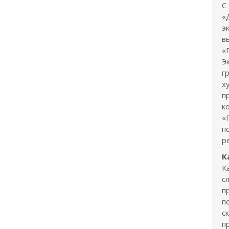
С
«
э
в
«
Э
г
х
п
к
«
п
р
К
К
с
п
п
с
п