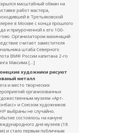
скрылся масштабный обман на
ыставке работ мастера,
роходившей в Третьяковской
алерее в Москве с конца прошлого
ода и приуроченной к его 100-
етию. Организатором махинаций
ледствие считает заместителя
ачальника штаба Северного
лота ВМФ России капитана 2-го
анга Максима […]
онецкие художники рисуют
ованый металл
ата и место творческих
ероприятий организованных
удожественным музеем «Арт-
онбасс» и Союзом художников
НР выбраны не случайно.
обытие состоялось на кануне
еждународного дня музеев (18
ая) и стало первым публичным