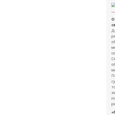
О
с
Д
р
о
м
с
С
о
м
П
с
т
з
п
р
«