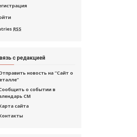
егистрация
ойти
ntries
RSS
вязь с редакцией
Отправить новость на “Сайт о
еталле”
Сообщить о событии в
алендарь СМ
Карта сайта
Контакты