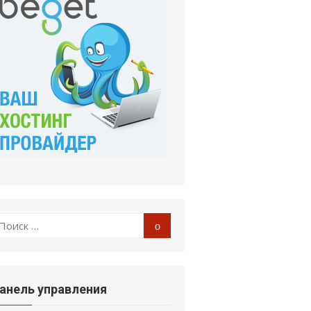
оиск
Поиск
:
анель управления