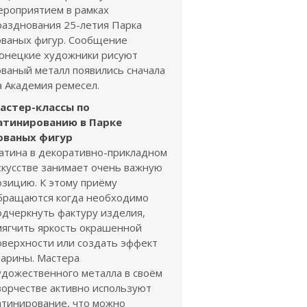
ероприятием в рамках
разднования 25-летия Парка
ованых фигур. Сообщение
онецкие художники рисуют
ованый металл появились сначала
а Академия ремесел.
астер-классы по
атинированию в Парке
ованых фигур
атина в декоративно-прикладном
скусстве занимает очень важную
озицию. К этому приёму
бращаются когда необходимо
одчеркнуть фактуру изделия,
мягчить яркость окрашенной
оверхности или создать эффект
тарины. Мастера
удожественного металла в своём
ворчестве активно используют
атинирование, что можно