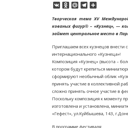
VK
Odnoklassniki
Mail.Ru
Telegram
Отправить
Творческая тема XV Междунаро
кованых фигур® – «Кузнец», — 
займет центральное место в Парк
Приглашаем всех кузнецов внести с
интернационального «Кузнеца»!
Композиция «Кузнец» (высота – боле
котором будут крепиться миниатюр
сформируют необычный облик «Куз
принять участие в коллективной ра
сложно принять очное участие в фе
Поскольку композиция к моменту п
изготовлена и установлена, миниат
«Гефест», ул.Куйбышева, 143, г.Доне
В программе фестиваля: