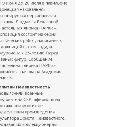
 19 июня до 26 июля в павильоне
Донецкая наковальня»
кспонируется персональная
ыставка Людмилы Бекасовой
Пастельная лирика ПАРК!а».
кспозиция состоит из серии
рафических работ, написанных
удожницей в этом году, и
риурочена к 25-летию Парка
ованых фигур. Сообщение
Пастельная лирика ПАРК!а»
оявились сначала на Академия
емесел.
апитан Неизвестность
ак выяснили военные
ледователи СКР, аферисты на
ротяжении многих лет
одделывали произведения
кульптора Эрнста Неизвестного,
родавая их коллекционерам.