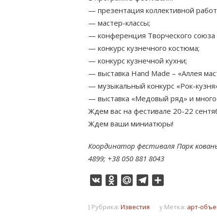
— презентация коллективной работ
— мастер-классы;
— конференция Творческого союза 
— конкурс кузнечного костюма;
— конкурс кузнечной кухни;
— выставка Hand Made – «Аллея мас
— музыкальный конкурс «Рок-кузня»
— выставка «Медовый ряд» и много
Ждем вас на фестивале 20-22 сентя
Ждем ваши миниатюры!
Координатор фестиваля Парк кованы
4899; +38 050 881 8043
VK
Odnoklassniki
Mail.Ru
Telegram
Отправить
Рубрика:
Известия
Метка:
арт-объе