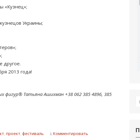
ы «Кузнец»;
кузнецов Украины;
теров»;
;
е другое.
бря 2013 года!
х фигур® Татьяна Ашихман +38 062 385 4896, 385
П
по
П
кт
,
проект
,
фестиваль
Комментировать