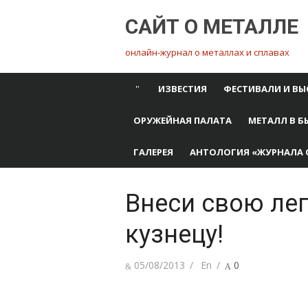
Перейти
САЙТ О МЕТАЛЛЕ
к
содержимому
онлайн-журнал о металлах и сплавах
ИЗВЕСТИЯ
ФЕСТИВАЛИ И ВЫ
ОРУЖЕЙНАЯ ПАЛАТА
МЕТАЛЛ В Б
ГАЛЕРЕЯ
АНТОЛОГИЯ «ЖУРНАЛА 
Внеси свою леп
кузнецу!
Опубликовано
Автор
05/08/2013
En
0