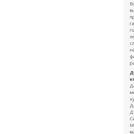
В
в
п
г
г
л
с
н
ф
р
Д
к
Д
м
х
Д
Д
С
М
м