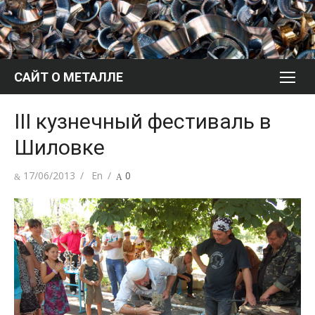
Перейти
к
содержимому
САЙТ О МЕТАЛЛЕ
III кузнечный фестиваль в
Шиловке
Опубликовано
Автор
17/06/2013
En
0