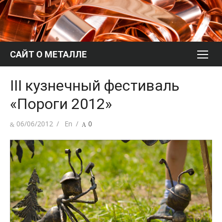
Перейти
к
содержимому
САЙТ О МЕТАЛЛЕ
III кузнечный фестиваль
«Пороги 2012»
Опубликовано
Автор
06/06/2012
En
0