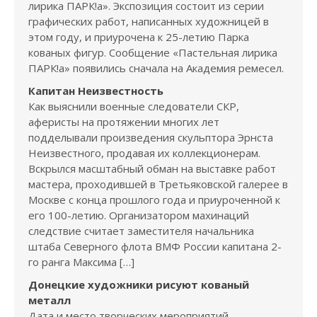
лирика ПАРК!а». Экспозиция состоит из серии
графических работ, написанных художницей в
этом году, и приурочена к 25-летию Парка
кованых фигур. Сообщение «Пастельная лирика
ПАРК!а» появились сначала на Академия ремесел.
Капитан Неизвестность
Как выяснили военные следователи СКР,
аферисты на протяжении многих лет
подделывали произведения скульптора Эрнста
Неизвестного, продавая их коллекционерам.
Вскрылся масштабный обман на выставке работ
мастера, проходившей в Третьяковской галерее в
Москве с конца прошлого года и приуроченной к
его 100-летию. Организатором махинаций
следствие считает заместителя начальника
штаба Северного флота ВМФ России капитана 2-
го ранга Максима […]
Донецкие художники рисуют кованый
металл
Дата и место творческих мероприятий