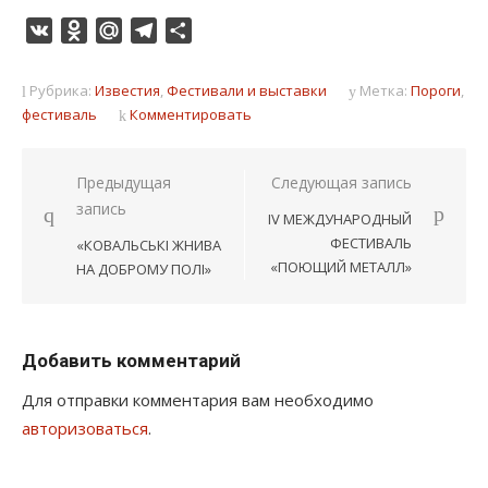
VK
Odnoklassniki
Mail.Ru
Telegram
Отправить
Рубрика:
Известия
,
Фестивали и выставки
Метка:
Пороги
,
фестиваль
Комментировать
Навигация
Предыдущая
Следующая запись
запись
по
IV МЕЖДУНАРОДНЫЙ
записям
ФЕСТИВАЛЬ
«КОВАЛЬСЬКІ ЖНИВА
«ПОЮЩИЙ МЕТАЛЛ»
НА ДОБРОМУ ПОЛІ»
Добавить комментарий
Для отправки комментария вам необходимо
авторизоваться
.