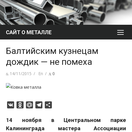
Перейти
к
содержимому
САЙТ О МЕТАЛЛЕ
Балтийским кузнецам
дождик — не помеха
Опубликовано
Автор
14/11/2015
En
0
VK
Odnoklassniki
Mail.Ru
Telegram
Отправить
14 ноября в Центральном парке
Калининграда мастера Ассоциации