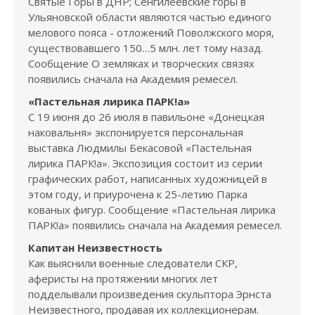
Святые Горы в ДНР; Сенгилеевские горы в
Ульяновской области являются частью единого
мелового пояса - отложений Поволжского моря,
существовавшего 150…5 млн. лет тому назад.
Сообщение О земляках и творческих связях
появились сначала на Академия ремесел.
«Пастельная лирика ПАРК!а»
С 19 июня до 26 июля в павильоне «Донецкая
наковальня» экспонируется персональная
выставка Людмилы Бекасовой «Пастельная
лирика ПАРК!а». Экспозиция состоит из серии
графических работ, написанных художницей в
этом году, и приурочена к 25-летию Парка
кованых фигур. Сообщение «Пастельная лирика
ПАРК!а» появились сначала на Академия ремесел.
Капитан Неизвестность
Как выяснили военные следователи СКР,
аферисты на протяжении многих лет
подделывали произведения скульптора Эрнста
Неизвестного, продавая их коллекционерам.