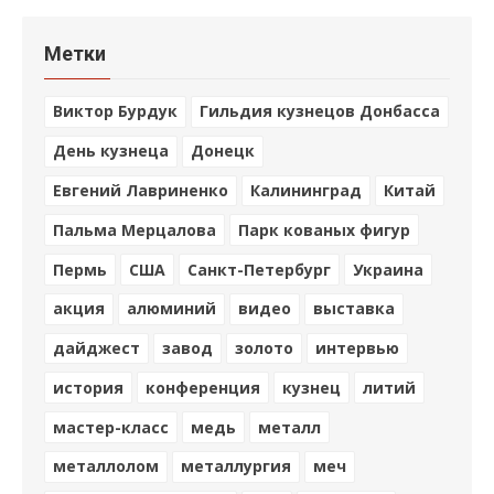
Метки
Виктор Бурдук
Гильдия кузнецов Донбасса
День кузнеца
Донецк
Евгений Лавриненко
Калининград
Китай
Пальма Мерцалова
Парк кованых фигур
Пермь
США
Санкт-Петербург
Украина
акция
алюминий
видео
выставка
дайджест
завод
золото
интервью
история
конференция
кузнец
литий
мастер-класс
медь
металл
металлолом
металлургия
меч