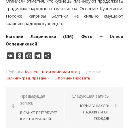
Оганисян отметил, что кузнецы планируют продолжать
традицию народного гулянья на Осенние Кузьминки.
Похоже, капризы Балтики не сильно смущают
калининградских кузнецов.
Евгений Лавриненко (CМ). Фото — Олеси
Оспенниковой
VK
Odnoklassniki
Mail.Ru
Telegram
Отправить
Рубрика:
Кузнец – всем ремеслам отец
Метка:
Калининград
,
праздник
Комментировать
Навигация
Предыдущая
Следующая запись
запись
по
ЮРИЙ УШАКОВ:
записям
РАЗОЖГЛИ ОТ
В САНКТ-ПЕТЕРБУРГЕ
ГВОЗДЯ!
КУЮТ ЖУРАВЛЕЙ