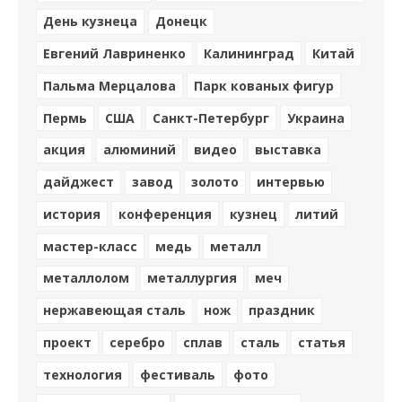
День кузнеца
Донецк
Евгений Лавриненко
Калининград
Китай
Пальма Мерцалова
Парк кованых фигур
Пермь
США
Санкт-Петербург
Украина
акция
алюминий
видео
выставка
дайджест
завод
золото
интервью
история
конференция
кузнец
литий
мастер-класс
медь
металл
металлолом
металлургия
меч
нержавеющая сталь
нож
праздник
проект
серебро
сплав
сталь
статья
технология
фестиваль
фото