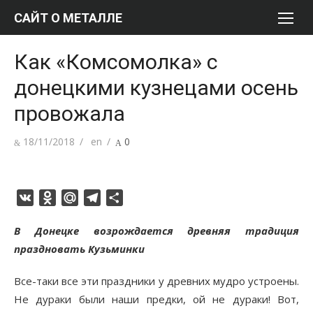
Перейти
САЙТ О МЕТАЛЛЕ
к
содержимому
Как «Комсомолка» с
донецкими кузнецами осень
провожала
Опубликовано
Автор
18/11/2018
en
0
VK
Odnoklassniki
Mail.Ru
Telegram
Отправить
В Донецке возрождается древняя традиция
праздновать Кузьминки
Все-таки все эти праздники у древних мудро устроены.
Не дураки были наши предки, ой не дураки! Вот,