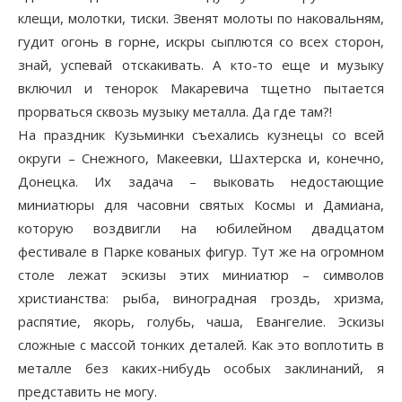
клещи, молотки, тиски. Звенят молоты по наковальням,
гудит огонь в горне, искры сыплются со всех сторон,
знай, успевай отскакивать. А кто-то еще и музыку
включил и тенорок Макаревича тщетно пытается
прорваться сквозь музыку металла. Да где там?!
На праздник Кузьминки съехались кузнецы со всей
округи – Снежного, Макеевки, Шахтерска и, конечно,
Донецка. Их задача – выковать недостающие
миниатюры для часовни святых Космы и Дамиана,
которую воздвигли на юбилейном двадцатом
фестивале в Парке кованых фигур. Тут же на огромном
столе лежат эскизы этих миниатюр – символов
христианства: рыба, виноградная гроздь, хризма,
распятие, якорь, голубь, чаша, Евангелие. Эскизы
сложные с массой тонких деталей. Как это воплотить в
металле без каких-нибудь особых заклинаний, я
представить не могу.