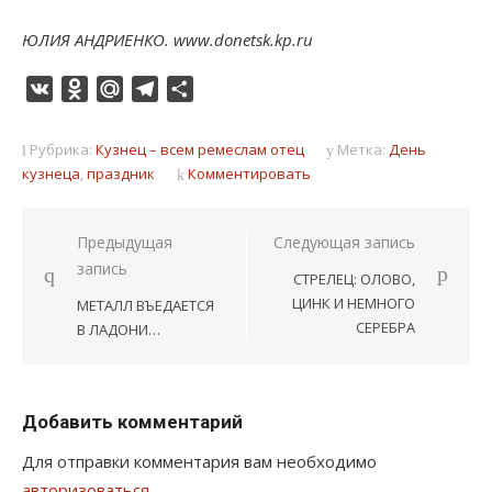
ЮЛИЯ АНДРИЕНКО. www.donetsk.kp.ru
VK
Odnoklassniki
Mail.Ru
Telegram
Отправить
Рубрика:
Кузнец – всем ремеслам отец
Метка:
День
кузнеца
,
праздник
Комментировать
Навигация
Предыдущая
Следующая запись
запись
по
СТРЕЛЕЦ: ОЛОВО,
записям
ЦИНК И НЕМНОГО
МЕТАЛЛ ВЪЕДАЕТСЯ
СЕРЕБРА
В ЛАДОНИ…
Добавить комментарий
Для отправки комментария вам необходимо
авторизоваться
.