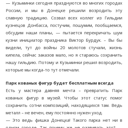
— Кузьминки сегодня празднуются во многих городах
России, и мы в Донецке решили возродить эту
славную традицию. Созвал всех коллег из Гильдии
кузнецов Донбасса, постучим, пошумим, пообщаемся,
обсудим наши планы, — пытается перекричать шум
кузни инициатор праздника Виктор Бурдук. – Вы бы
видели, тут до войны 20 молотов стучали, жизнь
кипела, сейчас заказов мало, но я стараюсь сохранить
нашу гильдию. Потому и Кузьминки решил возродить,
которые мы когда-то тут отмечали.
Парк кованых фигур будет бесплатным всегда
Есть у мастера давняя мечта – превратить Парк
кованых фигур в музей. Чтобы этот статус помог
сохранить сотни композиций, находящихся там. Ведь
металл – не вечен, ему постоянно нужен уход.
— Это ведь фишка Донецка! Такого парка нет ни в
одном городе. Так почему же не развивать это? —