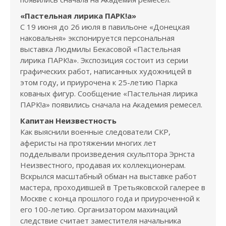
«Пастельная лирика ПАРК!а»
С 19 июня до 26 июля в павильоне «Донецкая
наковальня» экспонируется персональная
выставка Людмилы Бекасовой «Пастельная
лирика ПАРК!а». Экспозиция состоит из серии
графических работ, написанных художницей в
этом году, и приурочена к 25-летию Парка
кованых фигур. Сообщение «Пастельная лирика
ПАРК!а» появились сначала на Академия ремесел.
Капитан Неизвестность
Как выяснили военные следователи СКР,
аферисты на протяжении многих лет
подделывали произведения скульптора Эрнста
Неизвестного, продавая их коллекционерам.
Вскрылся масштабный обман на выставке работ
мастера, проходившей в Третьяковской галерее в
Москве с конца прошлого года и приуроченной к
его 100-летию. Организатором махинаций
следствие считает заместителя начальника