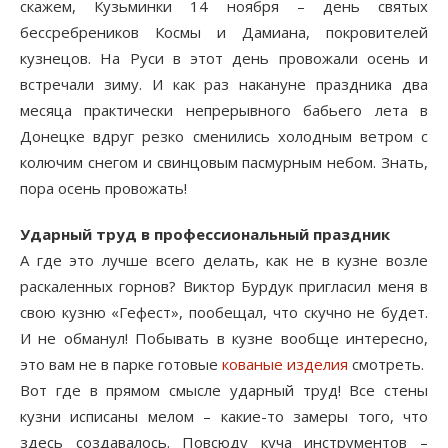
скажем, Кузьминки 14 ноября – день святых
бессребреников Космы и Дамиана, покровителей
кузнецов. На Руси в этот день провожали осень и
встречали зиму. И как раз накануне праздника два
месяца практически непрерывного бабьего лета в
Донецке вдруг резко сменились холодным ветром с
колючим снегом и свинцовым пасмурным небом. Знать,
пора осень провожать!
Ударный труд в профессиональный праздник
А где это лучше всего делать, как не в кузне возле
раскаленных горнов? Виктор Бурдук пригласил меня в
свою кузню «Гефест», пообещал, что скучно не будет.
И не обманул! Побывать в кузне вообще интересно,
это вам не в парке готовые
кованые изделия
смотреть.
Вот где в прямом смысле ударный труд! Все стены
кузни исписаны мелом – какие-то замеры того, что
здесь создавалось. Повсюду куча инструментов –