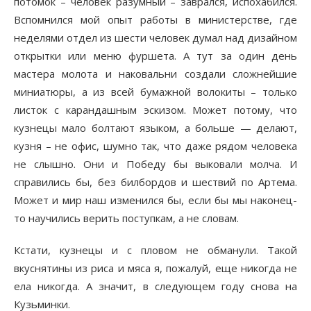
потомок – человек разумный – заврался, испохабился.
Вспомнился мой опыт работы в министерстве, где
неделями отдел из шести человек думал над дизайном
открытки или меню фуршета. А тут за один день
мастера молота и наковальни создали сложнейшие
миниатюры, а из всей бумажной волокиты – только
листок с карандашным эскизом. Может потому, что
кузнецы мало болтают языком, а больше — делают,
кузня – не офис, шумно так, что даже рядом человека
не слышно. Они и Победу бы выковали молча. И
справились бы, без билбордов и шествий по Артема.
Может и мир наш изменился бы, если бы мы наконец-
то научились верить поступкам, а не словам.
Кстати, кузнецы и с пловом не обманули. Такой
вкуснятины из риса и мяса я, пожалуй, еще никогда не
ела никогда. А значит, в следующем году снова на
Кузьминки.