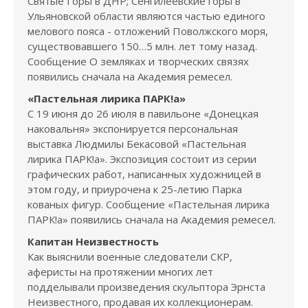
Святые Горы в ДНР; Сенгилеевские горы в
Ульяновской области являются частью единого
мелового пояса - отложений Поволжского моря,
существовавшего 150…5 млн. лет тому назад.
Сообщение О земляках и творческих связях
появились сначала на Академия ремесел.
«Пастельная лирика ПАРК!а»
С 19 июня до 26 июля в павильоне «Донецкая
наковальня» экспонируется персональная
выставка Людмилы Бекасовой «Пастельная
лирика ПАРК!а». Экспозиция состоит из серии
графических работ, написанных художницей в
этом году, и приурочена к 25-летию Парка
кованых фигур. Сообщение «Пастельная лирика
ПАРК!а» появились сначала на Академия ремесел.
Капитан Неизвестность
Как выяснили военные следователи СКР,
аферисты на протяжении многих лет
подделывали произведения скульптора Эрнста
Неизвестного, продавая их коллекционерам.