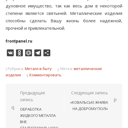
духовное имущество, так как весь дом в некоторой
степени является святыней. Металлические изделия
способны сделать Вашу жизнь более надежной,
прочной и привлекательной.
frontpanel.ru
VK
Odnoklassniki
Mail.Ru
Telegram
Отправить
Рубрика:
Металл в быту
Метка:
металлические
изделия
Комментировать
Навигация
Предыдущая
Следующая запись
запись
по
«КОВАЛЬСЬКІ ЖНИВА
записям
НА ДОБРОМУ ПОЛІ»
ОБРАБОТКА
ЖИДКОГО МЕТАЛЛА
ВНЕ