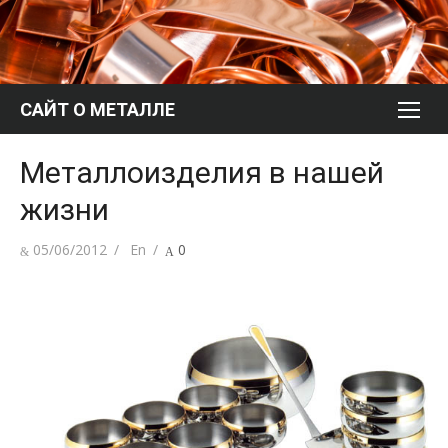
Перейти
к
содержимому
САЙТ О МЕТАЛЛЕ
Металлоизделия в нашей
жизни
Опубликовано
Автор
05/06/2012
En
0