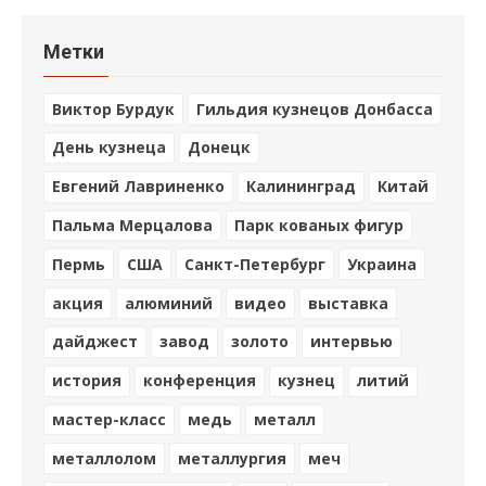
Метки
Виктор Бурдук
Гильдия кузнецов Донбасса
День кузнеца
Донецк
Евгений Лавриненко
Калининград
Китай
Пальма Мерцалова
Парк кованых фигур
Пермь
США
Санкт-Петербург
Украина
акция
алюминий
видео
выставка
дайджест
завод
золото
интервью
история
конференция
кузнец
литий
мастер-класс
медь
металл
металлолом
металлургия
меч