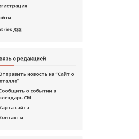
егистрация
ойти
ntries
RSS
вязь с редакцией
Отправить новость на “Сайт о
еталле”
Сообщить о событии в
алендарь СМ
Карта сайта
Контакты