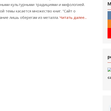
М
чными культурными традициями и мифологией.
й темы касается множество книг. "Сайт о
мание лишь оберегам из металла.
Читать далее...
р