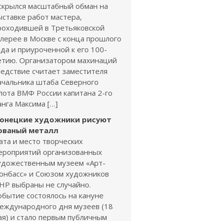
скрылся масштабный обман на
ыставке работ мастера,
роходившей в Третьяковской
алерее в Москве с конца прошлого
ода и приуроченной к его 100-
етию. Организатором махинаций
ледствие считает заместителя
ачальника штаба Северного
лота ВМФ России капитана 2-го
анга Максима […]
онецкие художники рисуют
ованый металл
ата и место творческих
ероприятий организованных
удожественным музеем «Арт-
онбасс» и Союзом художников
НР выбраны не случайно.
обытие состоялось на кануне
еждународного дня музеев (18
ая) и стало первым публичным