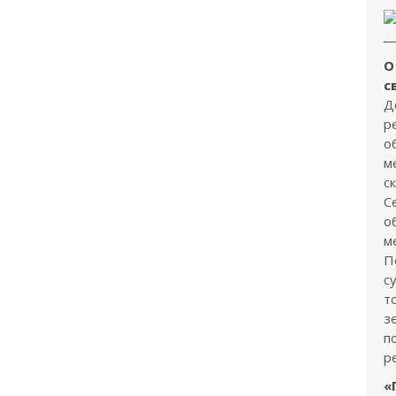
О
с
Д
р
о
м
с
С
о
м
П
с
т
з
п
р
«