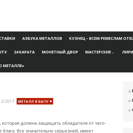
СТАВКИ
АЗБУКА МЕТАЛЛОВ
КУЗНЕЦ – ВСЕМ РЕМЕСЛАМ ОТЕ
ЫТУ
24 КАРАТА
МОНЕТНЫЙ ДВОР
МАСТЕРСКИЕ
ЛИРИ
О МЕТАЛЛЕ»
бликовано
12/2017
МЕТАЛЛ В БЫТУ
, которая должна защищать обладателя от чего-
 блага. Все значительно серьезней, имеет