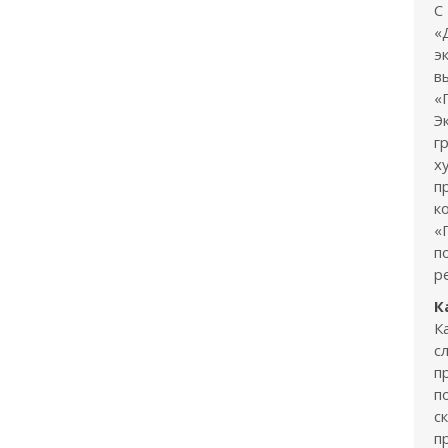
С
«
э
в
«
Э
г
х
п
к
«
п
р
К
К
с
п
п
с
п