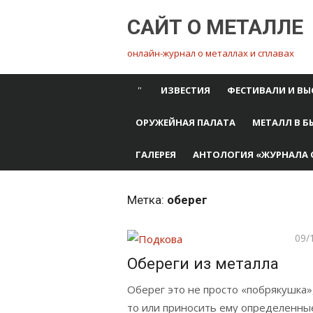
Перейти
САЙТ О МЕТАЛЛЕ
к
содержимому
онлайн-журнал о металлах и сплавах
ИЗВЕСТИЯ
ФЕСТИВАЛИ И ВЫ
ОРУЖЕЙНАЯ ПАЛАТА
МЕТАЛЛ В Б
ГАЛЕРЕЯ
АНТОЛОГИЯ «ЖУРНАЛА 
Метка:
оберег
Опу
09/
Обереги из металла
Оберег это не просто «побрякушка»
то или приносить ему определенные