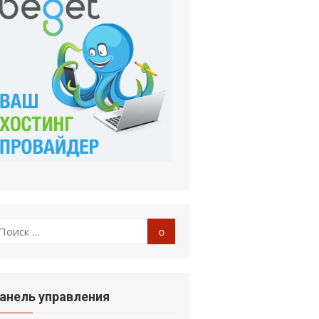
оиск
Поиск
:
анель управления