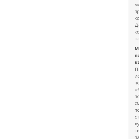
м
п
к
Д
к
н
М
п
к
П
и
п
о
п
с
п
с
х
т
п