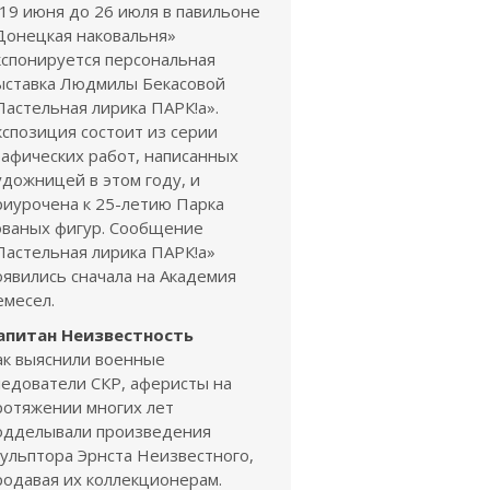
 19 июня до 26 июля в павильоне
Донецкая наковальня»
кспонируется персональная
ыставка Людмилы Бекасовой
Пастельная лирика ПАРК!а».
кспозиция состоит из серии
рафических работ, написанных
удожницей в этом году, и
риурочена к 25-летию Парка
ованых фигур. Сообщение
Пастельная лирика ПАРК!а»
оявились сначала на Академия
емесел.
апитан Неизвестность
ак выяснили военные
ледователи СКР, аферисты на
ротяжении многих лет
одделывали произведения
кульптора Эрнста Неизвестного,
родавая их коллекционерам.