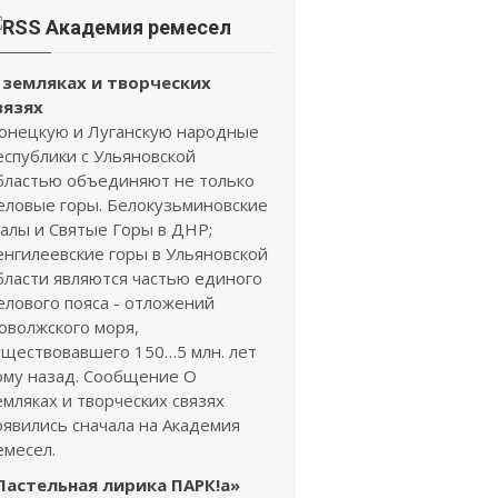
Академия ремесел
 земляках и творческих
вязях
онецкую и Луганскую народные
еспублики с Ульяновской
бластью объединяют не только
еловые горы. Белокузьминовские
калы и Святые Горы в ДНР;
енгилеевские горы в Ульяновской
бласти являются частью единого
елового пояса - отложений
оволжского моря,
уществовавшего 150…5 млн. лет
ому назад. Сообщение О
емляках и творческих связях
оявились сначала на Академия
емесел.
Пастельная лирика ПАРК!а»