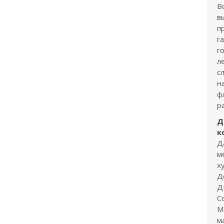
В
в
п
г
г
л
с
н
ф
р
Д
к
Д
м
х
Д
Д
С
М
м