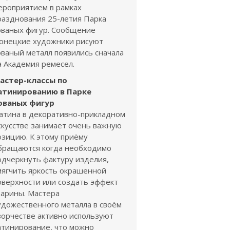
ероприятием в рамках
разднования 25-летия Парка
ованых фигур. Сообщение
онецкие художники рисуют
ованый металл появились сначала
а Академия ремесел.
астер-классы по
атинированию в Парке
ованых фигур
атина в декоративно-прикладном
скусстве занимает очень важную
озицию. К этому приёму
бращаются когда необходимо
одчеркнуть фактуру изделия,
мягчить яркость окрашенной
оверхности или создать эффект
тарины. Мастера
удожественного металла в своём
ворчестве активно используют
атинирование, что можно