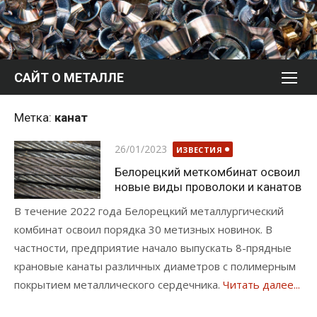
Перейти
к
содержимому
САЙТ О МЕТАЛЛЕ
Метка:
канат
Опубликовано
26/01/2023
ИЗВЕСТИЯ
Белорецкий меткомбинат освоил
новые виды проволоки и канатов
В течение 2022 года Белорецкий металлургический
комбинат освоил порядка 30 метизных новинок. В
частности, предприятие начало выпускать 8-прядные
крановые канаты различных диаметров с полимерным
покрытием металлического сердечника.
Читать далее...